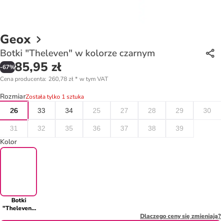
Geox
Botki "Theleven" w kolorze czarnym
85,95 zł
-
67
%
Cena producenta
:
260,78 zł
*
w tym VAT
Rozmiar
Została tylko 1 sztuka
26
33
34
25
27
28
29
30
31
32
35
36
37
38
39
Kolor
Botki
"Theleven"
w kolorze
Dlaczego ceny się zmieniają?