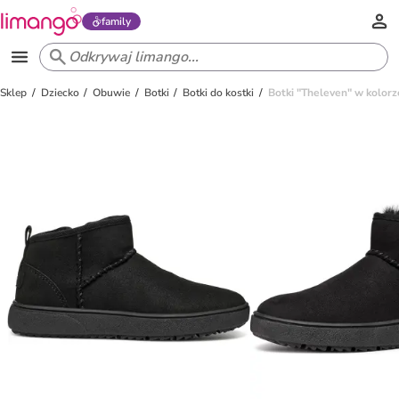
family
Sklep
Dziecko
Obuwie
Botki
Botki do kostki
Botki "Theleven" w kolor