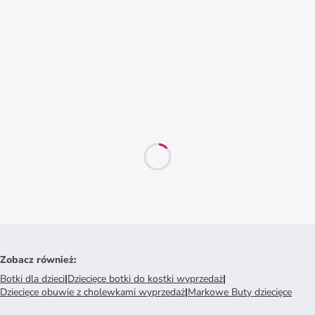
Zobacz również
:
Botki dla dzieci
|
Dziecięce botki do kostki wyprzedaż
|
Dziecięce obuwie z cholewkami wyprzedaż
|
Markowe Buty dziecięce