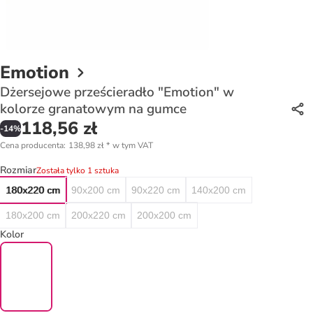
Emotion
Dżersejowe prześcieradło "Emotion" w
kolorze granatowym na gumce
118,56 zł
-
14
%
Cena producenta
:
138,98 zł
*
w tym VAT
Rozmiar
Została tylko 1 sztuka
180x220 cm
90x200 cm
90x220 cm
140x200 cm
180x200 cm
200x220 cm
200x200 cm
Kolor