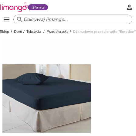
family
Sklep
Dom
Tekstylia
Prześcieradła
Dżersejowe prześcieradło "Emotion