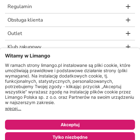
Regulamin
Obsługa klienta
Outlet
Klub zakupowy
limango.de
limango.nl
* Rekomendowana, niewiążąca cena detaliczna producenta, jaką wskazał nam