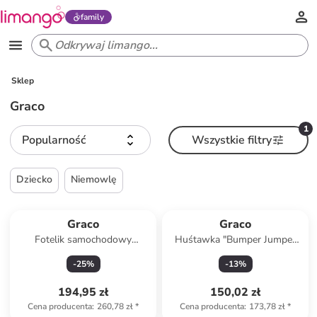
family
Sklep
Graco
1
Popularność
Wszystkie filtry
Dziecko
Niemowlę
Graco
Graco
Fotelik samochodowy
Huśtawka "Bumper Jumper
"Booster Max R129" w
Up & Away" w kolorze białym
-
25
%
-
13
%
kolorze czarnym - grupa 3
na drzwi
194,95 zł
150,02 zł
Cena producenta
:
260,78 zł
*
Cena producenta
:
173,78 zł
*