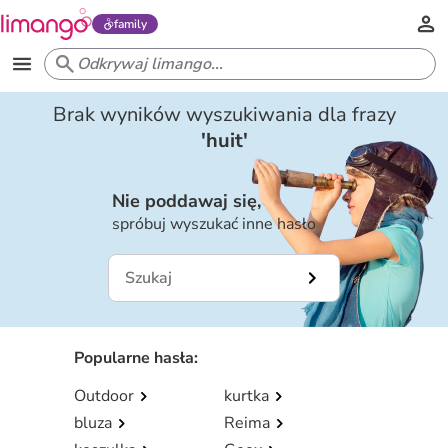
family
Brak wyników wyszukiwania dla frazy
'
huit
'
Nie poddawaj się,
spróbuj wyszukać inne hasło
Popularne hasła
:
Outdoor
kurtka
bluza
Reima