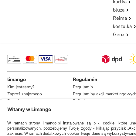
kurtka
bluza
Reima
koszulka
Geox
limango
Regulamin
Kim jesteśmy?
Regulamin
Zaproś znajomego
Regulaminy akcji marketingowyc
Pracuj u nas
Polityka prywatności
Informacje dla prasy
Ustawienia prywatności
Compliance