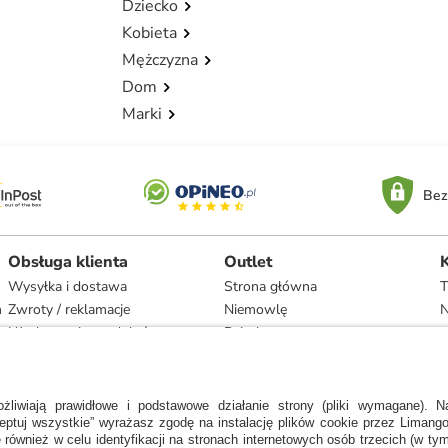
Dziecko
Kobieta
Mężczyzna
Dom
Marki
Bez
Obsługa klienta
Outlet
Wysyłka i dostawa
Strona główna
T
h
Zwroty / reklamacje
Niemowlę
N
Użytkowanie produktów
Dziecko
Recykling i utylizacja
Kobieta
Odstąpienie
Mężczyzna
Zgodność z umową i naprawa
Dom
Marki