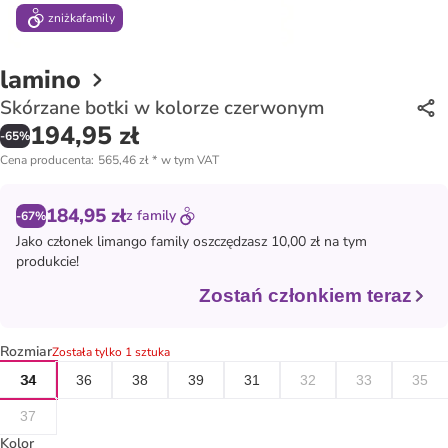
zniżka
family
lamino
Skórzane botki w kolorze czerwonym
194,95 zł
-
65
%
Cena producenta
:
565,46 zł
*
w tym VAT
184,95 zł
z
family
-67%
Jako członek
limango family
oszczędzasz 10,00 zł na tym
produkcie!
Zostań członkiem teraz
Rozmiar
Została tylko 1 sztuka
34
36
38
39
31
32
33
35
37
Kolor