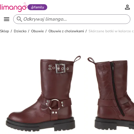
family
Sklep
Dziecko
Obuwie
Obuwie z cholewkami
Skórzane botki w kolorze