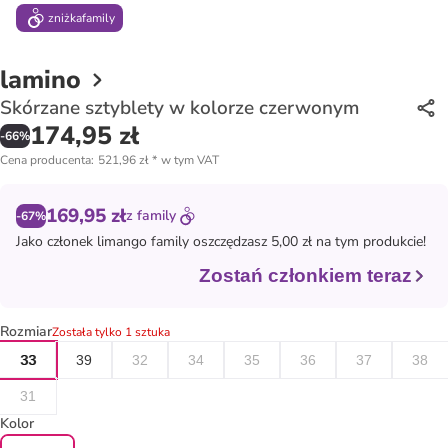
zniżka
family
lamino
Skórzane sztyblety w kolorze czerwonym
174,95 zł
-
66
%
Cena producenta
:
521,96 zł
*
w tym VAT
169,95 zł
z
family
-67%
Jako członek
limango family
oszczędzasz 5,00 zł na tym produkcie!
Zostań członkiem teraz
Rozmiar
Została tylko 1 sztuka
33
39
32
34
35
36
37
38
31
Kolor