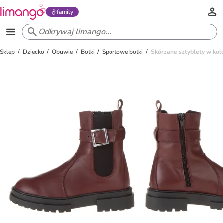
family
Sklep
Dziecko
Obuwie
Botki
Sportowe botki
Skórzane sztyblety w ko