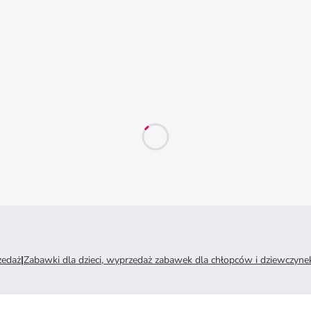
zedaż
|
Zabawki dla dzieci, wyprzedaż zabawek dla chłopców i dziewczyne