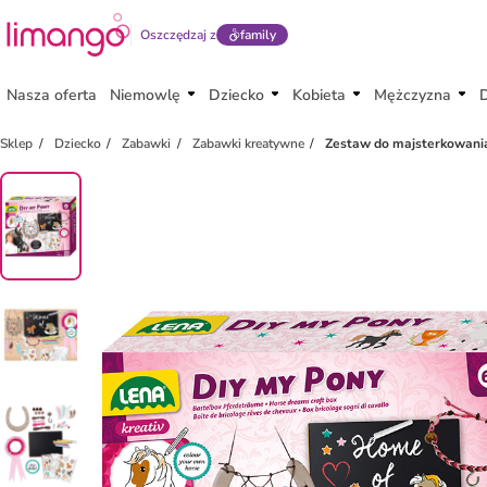
Oszczędzaj z
family
Nasza oferta
Niemowlę
Dziecko
Kobieta
Mężczyzna
Sklep
Dziecko
Zabawki
Zabawki kreatywne
Zestaw do majsterkowania