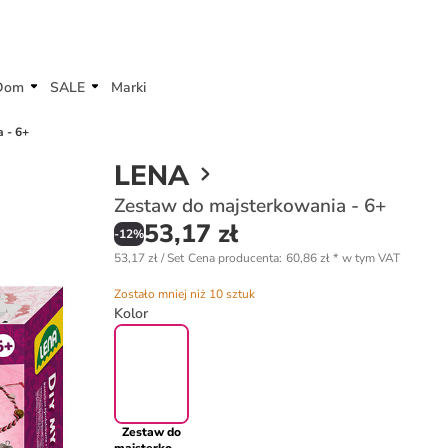
Dom
SALE
Marki
 - 6+
LENA
Zestaw do majsterkowania - 6+
53,17 zł
-
12
%
53,17 zł / Set
Cena producenta
:
60,86 zł
*
w tym VAT
Zostało mniej niż 10 sztuk
Kolor
Zestaw do