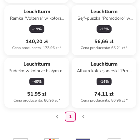
Leuchtturm
Leuchtturm
Ramka "Volterra" w kolorze
Sejf-puszka "Pomodoro" w
czarnym na kartę
kolorze czerwonym - wys. 13
-
19
%
-
13
%
kolekcjonerską - 17,5 x 12,5
x Ø 10 cm
cm
140,20 zł
56,66 zł
Cena producenta
:
173,96 zł
*
Cena producenta
:
65,21 zł
*
Leuchtturm
Leuchtturm
Pudełko w kolorze białym do
Album kolekcjonerski "Pro -
kolekcjonowania korków -
Gaming" w kolorze czerwono-
-
40
%
-
14
%
39,5 x 3,8 x 33,8 cm
białym - 32,5 x 30 cm
51,95 zł
74,11 zł
Cena producenta
:
86,96 zł
*
Cena producenta
:
86,96 zł
*
1