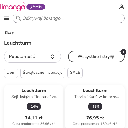
family
Sklep
Leuchtturm
1
Popularność
Wszystkie filtry
Dom
Świąteczne inspiracje
SALE
Leuchtturm
Leuchtturm
Sejf-książka "Toscana" ze
Teczka "Kurt" w kolorze
wzorem - 24 x 5,5 x 15,5 cm
brązowym - 35 x 27 cm
-
14
%
-
41
%
74,11 zł
76,95 zł
Cena producenta
:
86,96 zł
*
Cena producenta
:
130,46 zł
*