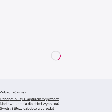
Zobacz również
:
Dziecięce bluzy z kapturem wyprzedaż
|
Markowe ubrania dla dzieci wyprzedaż
|
Swetry i Bluzy dziecięce wyprzedaż