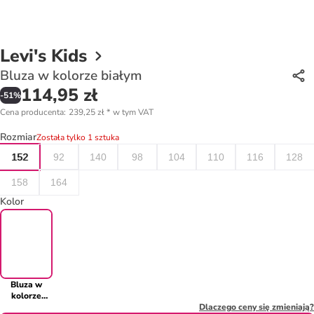
Levi's Kids
Bluza w kolorze białym
114,95 zł
-
51
%
Cena producenta
:
239,25 zł
*
w tym VAT
Rozmiar
Została tylko 1 sztuka
152
92
140
98
104
110
116
128
158
164
Kolor
Bluza w
kolorze
białym
Dlaczego ceny się zmieniają?