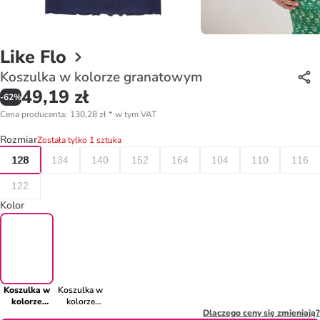
Like Flo
Koszulka w kolorze granatowym
49,19 zł
-
62
%
Cena producenta
:
130,28 zł
*
w tym VAT
Rozmiar
Została tylko 1 sztuka
128
134
140
152
164
104
110
116
122
Kolor
Koszulka w
Koszulka w
kolorze
kolorze
granatowym
fioletowym
Dlaczego ceny się zmieniają?