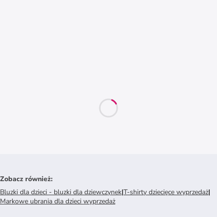
Zobacz również
:
Bluzki dla dzieci - bluzki dla dziewczynek
|
T-shirty dziecięce wyprzedaż
|
Markowe ubrania dla dzieci wyprzedaż