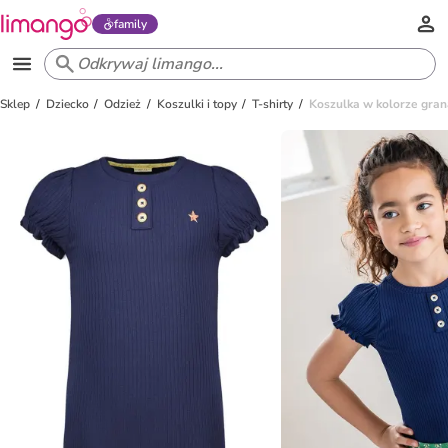
family
Sklep
Dziecko
Odzież
Koszulki i topy
T-shirty
Koszulka w kolorze gr