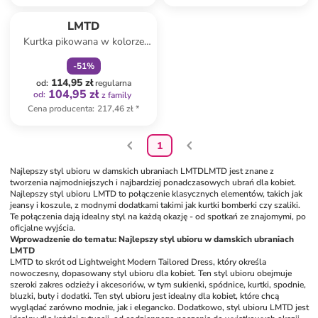
zniżka
family
LMTD
Kurtka pikowana w kolorze
khaki
-
51
%
114,95 zł
od
:
regularna
104,95 zł
od
:
z family
Cena producenta
:
217,46 zł
*
1
Najlepszy styl ubioru w damskich ubraniach LMTD
LMTD jest znane z 
tworzenia najmodniejszych i najbardziej ponadczasowych ubrań dla kobiet. 
Najlepszy styl ubioru LMTD to połączenie klasycznych elementów, takich jak 
jeansy i koszule, z modnymi dodatkami takimi jak kurtki bomberki czy szaliki. 
Te połączenia dają idealny styl na każdą okazję - od spotkań ze znajomymi, po 
oficjalne wyjścia.
Wprowadzenie do tematu: Najlepszy styl ubioru w damskich ubraniach 
LMTD
LMTD to skrót od Lightweight Modern Tailored Dress, który określa 
nowoczesny, dopasowany styl ubioru dla kobiet. Ten styl ubioru obejmuje 
szeroki zakres odzieży i akcesoriów, w tym sukienki, spódnice, kurtki, spodnie, 
bluzki, buty i dodatki. Ten styl ubioru jest idealny dla kobiet, które chcą 
wyglądać zarówno modnie, jak i elegancko. Dodatkowo, styl ubioru LMTD jest 