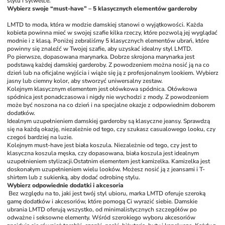
stylu i sylwetce.
Wybierz swoje “must-have” – 5 klasycznych elementów garderoby
LMTD to moda, która w modzie damskiej stanowi o wyjątkowości. Każda 
kobieta powinna mieć w swojej szafie kilka rzeczy, które pozwolą jej wyglądać 
modnie i z klasą. Poniżej zebraliśmy 5 klasycznych elementów ubrań, które 
powinny się znaleźć w Twojej szafie, aby uzyskać idealny styl LMTD.
Po pierwsze, dopasowana marynarka. Dobrze skrojona marynarka jest 
podstawą każdej damskiej garderoby. Z powodzeniem można nosić ją na co 
dzień lub na oficjalne wyjścia i wiąże się ją z profesjonalnym lookiem. Wybierz 
jasny lub ciemny kolor, aby stworzyć uniwersalny zestaw.
Kolejnym klasycznym elementem jest ołówkowa spódnica. Ołówkowa 
spódnica jest ponadczasowa i nigdy nie wychodzi z mody. Z powodzeniem 
może być noszona na co dzień i na specjalne okazje z odpowiednim doborem 
dodatków.
Idealnym uzupełnieniem damskiej garderoby są klasyczne jeansy. Sprawdzą 
się na każdą okazję, niezależnie od tego, czy szukasz casualowego looku, czy 
czegoś bardziej na luzie.
Kolejnym must-have jest biała koszula. Niezależnie od tego, czy jest to 
klasyczna koszula męska, czy dopasowana, biała koszula jest idealnym 
uzupełnieniem stylizacji.
Ostatnim elementem jest kamizelka. Kamizelka jest 
doskonałym uzupełnieniem wielu looków. Możesz nosić ją z jeansami i T-
shirtem lub z sukienką, aby dodać odrobinę stylu.
Wybierz odpowiednie dodatki i akcesoria
Bez względu na to, jaki jest twój styl ubioru, marka LMTD oferuje szeroką 
gamę dodatków i akcesoriów, które pomogą Ci wyrazić siebie. Damskie 
ubrania LMTD oferują wszystko, od minimalistycznych szczegółów po 
odważne i seksowne elementy. Wśród szerokiego wyboru akcesoriów 