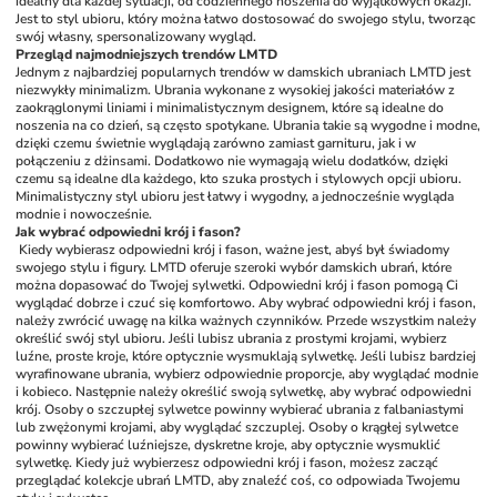
idealny dla każdej sytuacji, od codziennego noszenia do wyjątkowych okazji. 
Jest to styl ubioru, który można łatwo dostosować do swojego stylu, tworząc 
swój własny, spersonalizowany wygląd.
Przegląd najmodniejszych trendów LMTD
Jednym z najbardziej popularnych trendów w damskich ubraniach LMTD jest 
niezwykły minimalizm. Ubrania wykonane z wysokiej jakości materiałów z 
zaokrąglonymi liniami i minimalistycznym designem, które są idealne do 
noszenia na co dzień, są często spotykane. Ubrania takie są wygodne i modne, 
dzięki czemu świetnie wyglądają zarówno zamiast garnituru, jak i w 
połączeniu z dżinsami. Dodatkowo nie wymagają wielu dodatków, dzięki 
czemu są idealne dla każdego, kto szuka prostych i stylowych opcji ubioru. 
Minimalistyczny styl ubioru jest łatwy i wygodny, a jednocześnie wygląda 
modnie i nowocześnie.
Jak wybrać odpowiedni krój i fason?
Kiedy wybierasz odpowiedni krój i fason, ważne jest, abyś był świadomy 
swojego stylu i figury. LMTD oferuje szeroki wybór damskich ubrań, które 
można dopasować do Twojej sylwetki. Odpowiedni krój i fason pomogą Ci 
wyglądać dobrze i czuć się komfortowo. Aby wybrać odpowiedni krój i fason, 
należy zwrócić uwagę na kilka ważnych czynników. Przede wszystkim należy 
określić swój styl ubioru. Jeśli lubisz ubrania z prostymi krojami, wybierz 
luźne, proste kroje, które optycznie wysmuklają sylwetkę. Jeśli lubisz bardziej 
wyrafinowane ubrania, wybierz odpowiednie proporcje, aby wyglądać modnie 
i kobieco. Następnie należy określić swoją sylwetkę, aby wybrać odpowiedni 
krój. Osoby o szczupłej sylwetce powinny wybierać ubrania z falbaniastymi 
lub zwężonymi krojami, aby wyglądać szczuplej. Osoby o krągłej sylwetce 
powinny wybierać luźniejsze, dyskretne kroje, aby optycznie wysmuklić 
sylwetkę. Kiedy już wybierzesz odpowiedni krój i fason, możesz zacząć 
przeglądać kolekcje ubrań LMTD, aby znaleźć coś, co odpowiada Twojemu 