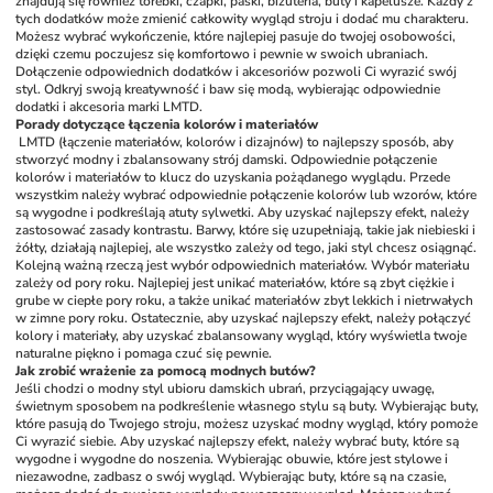
znajdują się również torebki, czapki, paski, biżuteria, buty i kapelusze. Każdy z 
tych dodatków może zmienić całkowity wygląd stroju i dodać mu charakteru. 
Możesz wybrać wykończenie, które najlepiej pasuje do twojej osobowości, 
dzięki czemu poczujesz się komfortowo i pewnie w swoich ubraniach. 
Dołączenie odpowiednich dodatków i akcesoriów pozwoli Ci wyrazić swój 
styl. Odkryj swoją kreatywność i baw się modą, wybierając odpowiednie 
dodatki i akcesoria marki LMTD.
Porady dotyczące łączenia kolorów i materiałów
LMTD (łączenie materiałów, kolorów i dizajnów) to najlepszy sposób, aby 
stworzyć modny i zbalansowany strój damski. Odpowiednie połączenie 
kolorów i materiałów to klucz do uzyskania pożądanego wyglądu. Przede 
wszystkim należy wybrać odpowiednie połączenie kolorów lub wzorów, które 
są wygodne i podkreślają atuty sylwetki. Aby uzyskać najlepszy efekt, należy 
zastosować zasady kontrastu. Barwy, które się uzupełniają, takie jak niebieski i 
żółty, działają najlepiej, ale wszystko zależy od tego, jaki styl chcesz osiągnąć. 
Kolejną ważną rzeczą jest wybór odpowiednich materiałów. Wybór materiału 
zależy od pory roku. Najlepiej jest unikać materiałów, które są zbyt ciężkie i 
grube w ciepłe pory roku, a także unikać materiałów zbyt lekkich i nietrwałych 
w zimne pory roku. Ostatecznie, aby uzyskać najlepszy efekt, należy połączyć 
kolory i materiały, aby uzyskać zbalansowany wygląd, który wyświetla twoje 
naturalne piękno i pomaga czuć się pewnie.
Jak zrobić wrażenie za pomocą modnych butów?
Jeśli chodzi o modny styl ubioru damskich ubrań, przyciągający uwagę, 
świetnym sposobem na podkreślenie własnego stylu są buty. Wybierając buty, 
które pasują do Twojego stroju, możesz uzyskać modny wygląd, który pomoże 
Ci wyrazić siebie. Aby uzyskać najlepszy efekt, należy wybrać buty, które są 
wygodne i wygodne do noszenia. Wybierając obuwie, które jest stylowe i 
niezawodne, zadbasz o swój wygląd. Wybierając buty, które są na czasie, 