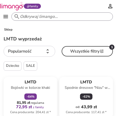
family
Sklep
LMTD wyprzedaż
1
Popularność
Wszystkie filtry
Dziecko
SALE
zniżka
family
LMTD
LMTD
Bojówki w kolorze khaki
Spodnie dresowe "Nizu" w
kolorze białym
-
64
%
-
62
%
81,95 zł
regularna
72,95 zł
43,99 zł
od
:
z family
Cena producenta
:
204,41 zł
*
Cena producenta
:
117,41 zł
*