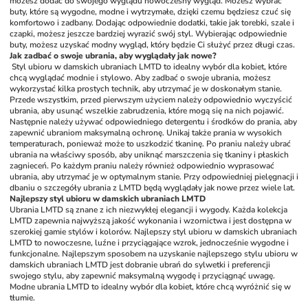
możesz dodać do swojego wyglądu nowoczesny wygląd. Możesz wybrać 
buty, które są wygodne, modne i wytrzymałe, dzięki czemu będziesz czuć się 
komfortowo i zadbany. Dodając odpowiednie dodatki, takie jak torebki, szale i 
czapki, możesz jeszcze bardziej wyrazić swój styl. Wybierając odpowiednie 
buty, możesz uzyskać modny wygląd, który będzie Ci służyć przez długi czas.
Jak zadbać o swoje ubrania, aby wyglądały jak nowe?
Styl ubioru w damskich ubraniach LMTD to idealny wybór dla kobiet, które 
chcą wyglądać modnie i stylowo. Aby zadbać o swoje ubrania, możesz 
wykorzystać kilka prostych technik, aby utrzymać je w doskonałym stanie. 
Przede wszystkim, przed pierwszym użyciem należy odpowiednio wyczyścić 
ubrania, aby usunąć wszelkie zabrudzenia, które mogą się na nich pojawić. 
Następnie należy używać odpowiedniego detergentu i środków do prania, aby 
zapewnić ubraniom maksymalną ochronę. Unikaj także prania w wysokich 
temperaturach, ponieważ może to uszkodzić tkaninę. Po praniu należy ubrać 
ubrania na właściwy sposób, aby uniknąć marszczenia się tkaniny i płaskich 
zagnieceń. Po każdym praniu należy również odpowiednio wyprasować 
ubrania, aby utrzymać je w optymalnym stanie. Przy odpowiedniej pielęgnacji i 
dbaniu o szczegóły ubrania z LMTD będą wyglądały jak nowe przez wiele lat.
Najlepszy styl ubioru w damskich ubraniach LMTD
Ubrania LMTD są znane z ich niezwykłej elegancji i wygody. Każda kolekcja 
LMTD zapewnia najwyższą jakość wykonania i wzornictwa i jest dostępna w 
szerokiej gamie stylów i kolorów. Najlepszy styl ubioru w damskich ubraniach 
LMTD to nowoczesne, luźne i przyciągające wzrok, jednocześnie wygodne i 
funkcjonalne. Najlepszym sposobem na uzyskanie najlepszego stylu ubioru w 
damskich ubraniach LMTD jest dobranie ubrań do sylwetki i preferencji 
swojego stylu, aby zapewnić maksymalną wygodę i przyciągnąć uwagę. 
Modne ubrania LMTD to idealny wybór dla kobiet, które chcą wyróżnić się w 
tłumie.