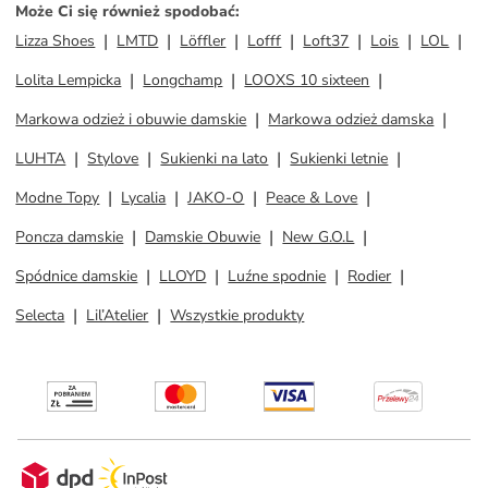
Może Ci się również spodobać
:
Lizza Shoes
LMTD
Löffler
Lofff
Loft37
Lois
LOL
Lolita Lempicka
Longchamp
LOOXS 10 sixteen
Markowa odzież i obuwie damskie
Markowa odzież damska
LUHTA
Stylove
Sukienki na lato
Sukienki letnie
Modne Topy
Lycalia
JAKO-O
Peace & Love
Poncza damskie
Damskie Obuwie
New G.O.L
Spódnice damskie
LLOYD
Luźne spodnie
Rodier
Selecta
Lil’Atelier
Wszystkie produkty