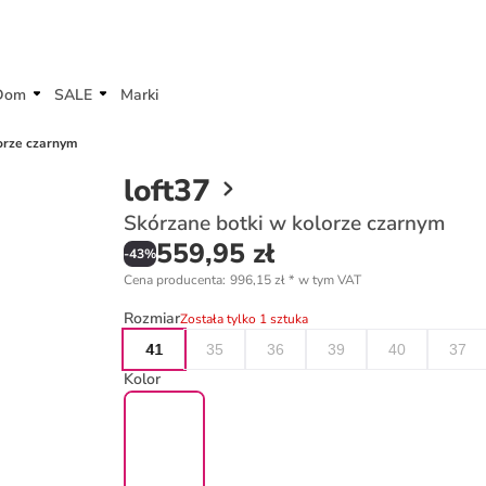
Dom
SALE
Marki
orze czarnym
loft37
Skórzane botki w kolorze czarnym
559,95 zł
-
43
%
Cena producenta
:
996,15 zł
*
w tym VAT
Rozmiar
Została tylko 1 sztuka
41
35
36
39
40
37
Kolor