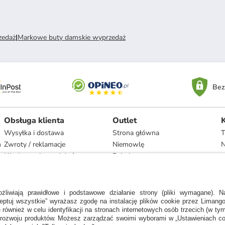
zedaż
|
Markowe buty damskie wyprzedaż
Bez
Obsługa klienta
Outlet
Wysyłka i dostawa
Strona główna
T
h
Zwroty / reklamacje
Niemowlę
N
Użytkowanie produktów
Dziecko
Recykling i utylizacja
Kobieta
Odstąpienie
Mężczyzna
Zgodność z umową i naprawa
Dom
Marki