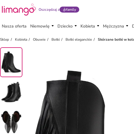
Oszczędzaj z
family
Nasza oferta
Niemowlę
Dziecko
Kobieta
Mężczyzna
Sklep
Kobieta
Obuwie
Botki
Botki eleganckie
Skórzane botki w kol