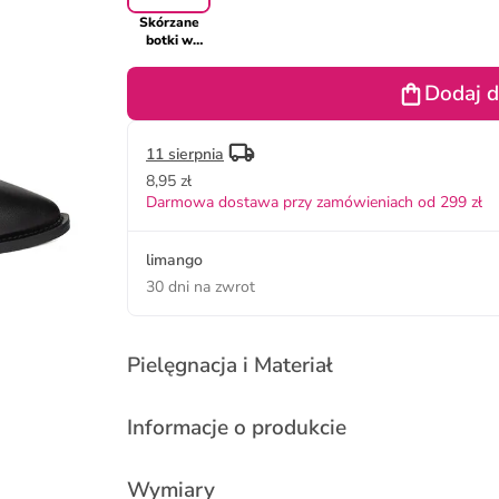
Skórzane
botki w
kolorze
czarnym
Dodaj d
11 sierpnia
8,95 zł
Darmowa dostawa przy zamówieniach od 299 zł
limango
30 dni na zwrot
Pielęgnacja i Materiał
Informacje o produkcie
Wymiary