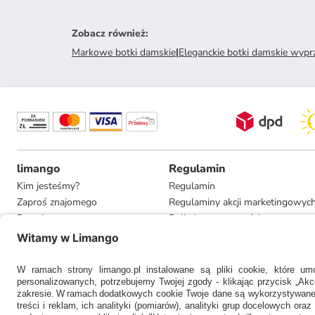
Zobacz również
:
Markowe botki damskie
|
Eleganckie botki damskie wypr
limango
Regulamin
Kim jesteśmy?
Regulamin
Zaproś znajomego
Regulaminy akcji marketingowyc
Pracuj u nas
Polityka prywatności
Informacje dla prasy
Ustawienia prywatności
Compliance