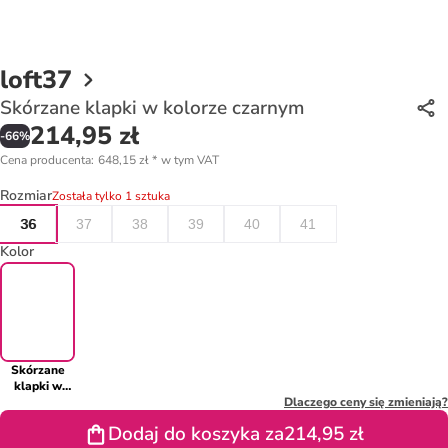
loft37
Skórzane klapki w kolorze czarnym
214,95 zł
-
66
%
Cena producenta
:
648,15 zł
*
w tym VAT
Rozmiar
Została tylko 1 sztuka
36
37
38
39
40
41
Kolor
Skórzane
klapki w
kolorze
Dlaczego ceny się zmieniają?
czarnym
Dodaj do koszyka za
214,95 zł