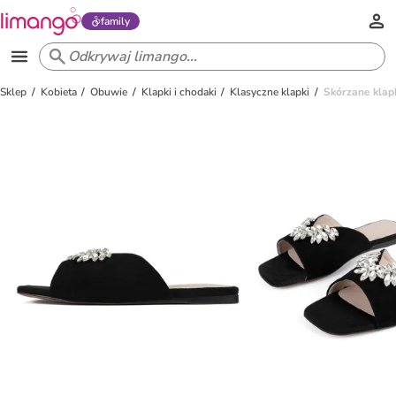
family
Sklep
Kobieta
Obuwie
Klapki i chodaki
Klasyczne klapki
Skórzane klap