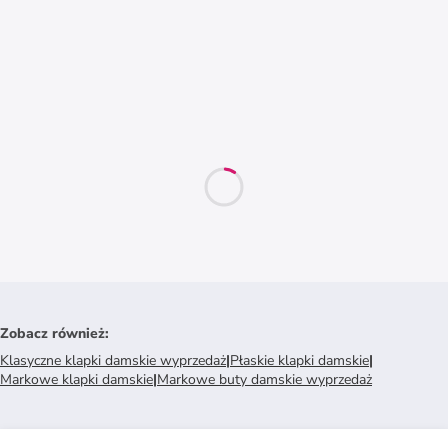
Zobacz również
:
Klasyczne klapki damskie wyprzedaż
|
Płaskie klapki damskie
|
Markowe klapki damskie
|
Markowe buty damskie wyprzedaż