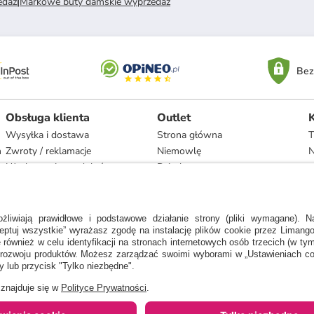
edaż
|
Markowe buty damskie wyprzedaż
Bez
Obsługa klienta
Outlet
Wysyłka i dostawa
Strona główna
T
h
Zwroty / reklamacje
Niemowlę
N
Użytkowanie produktów
Dziecko
Recykling i utylizacja
Kobieta
Odstąpienie
Mężczyzna
Zgodność z umową i naprawa
Dom
Marki
, jaką wskazał nam nasz dostawca. Wartość procentowa oznacza różnicę pomiędzy