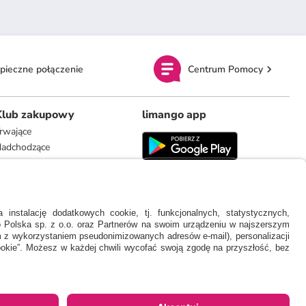
pieczne połączenie
Centrum Pomocy
Klub zakupowy
limango app
rwające
adchodzące
limango.de
limango.nl
 naszą ceną a rekomendowaną ceną detaliczną producenta.