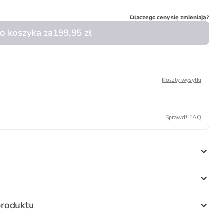
Dlaczego ceny się zmieniają?
o koszyka za
199,95 zł
Koszty wysyłki
Sprawdź FAQ
produktu