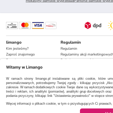
Mokasyny damskie wyprzedaż
|
Pantofle damskie wyprz
limango
Regulamin
Kim jesteśmy?
Regulamin
Zaproś znajomego
Regulaminy akcji marketingowyc
Pracuj u nas
Polityka prywatności
Informacje dla prasy
Ustawienia prywatności
Compliance
* Rekomendowana, niewiążąca cena detaliczna producenta