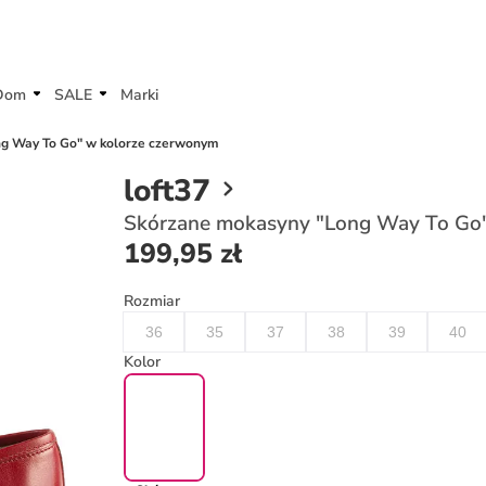
Dom
SALE
Marki
g Way To Go" w kolorze czerwonym
loft37
Skórzane mokasyny "Long Way To Go
199,95 zł
Rozmiar
36
35
37
38
39
40
Kolor