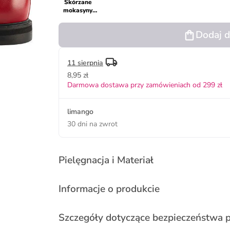
Skórzane
mokasyny
"Long Way
To Go" w
Dodaj d
kolorze
czerwonym
11 sierpnia
8,95 zł
Darmowa dostawa przy zamówieniach od 299 zł
limango
30 dni na zwrot
Pielęgnacja i Materiał
Informacje o produkcie
Szczegóły dotyczące bezpieczeństwa 