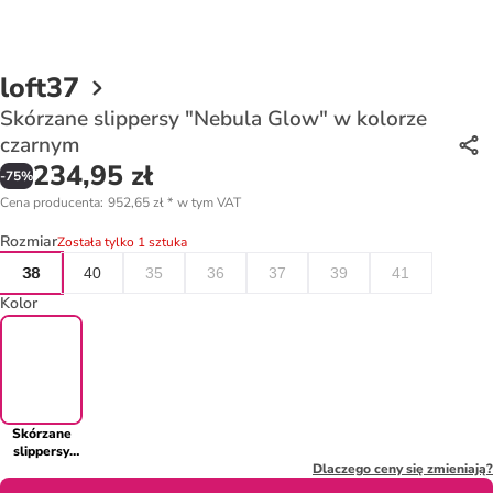
loft37
Skórzane slippersy "Nebula Glow" w kolorze
czarnym
234,95 zł
-
75
%
Cena producenta
:
952,65 zł
*
w tym VAT
Rozmiar
Została tylko 1 sztuka
38
40
35
36
37
39
41
Kolor
Skórzane
slippersy
"Nebula
Dlaczego ceny się zmieniają?
Glow" w