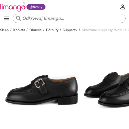
family
Sklep
Kobieta
Obuwie
Półbuty
Slippersy
Skórzane slippersy "Nebula 