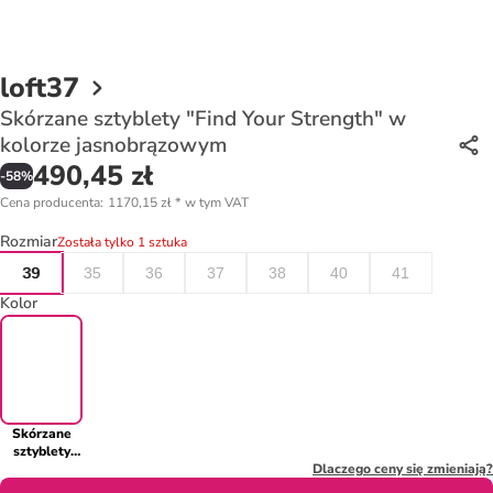
loft37
Skórzane sztyblety "Find Your Strength" w
kolorze jasnobrązowym
490,45 zł
-
58
%
Cena producenta
:
1170,15 zł
*
w tym VAT
Rozmiar
Została tylko 1 sztuka
39
35
36
37
38
40
41
Kolor
Skórzane
sztyblety
"Find Your
Dlaczego ceny się zmieniają?
Strength" w