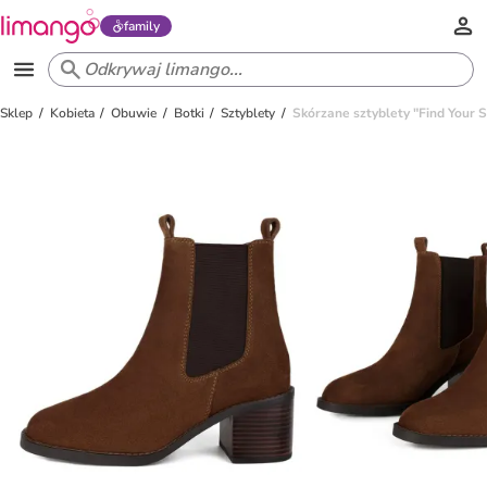
family
Sklep
Kobieta
Obuwie
Botki
Sztyblety
Skórzane sztyblety "Find Your