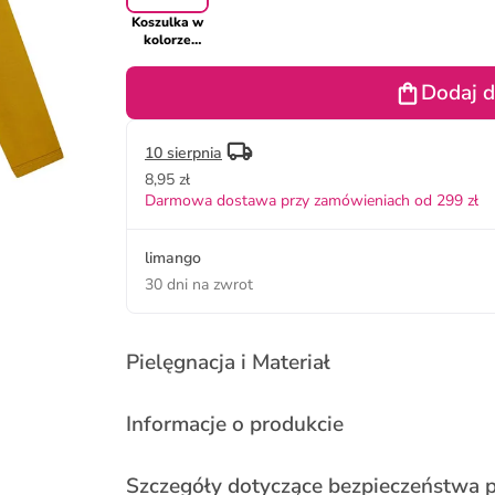
Koszulka w
kolorze
żółtym
Dodaj d
10 sierpnia
8,95 zł
Darmowa dostawa przy zamówieniach od 299 zł
limango
30 dni na zwrot
Pielęgnacja i Materiał
Informacje o produkcie
Szczegóły dotyczące bezpieczeństwa 