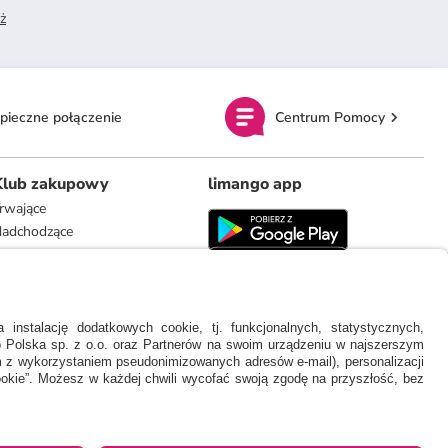
ż
pieczne połączenie
Centrum Pomocy
Klub zakupowy
limango app
rwające
adchodzące
limango.de
limango.nl