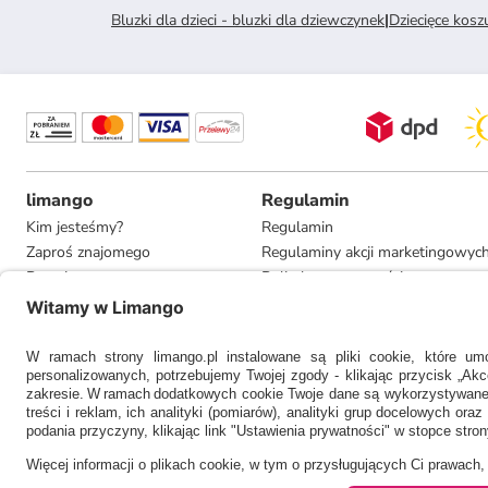
Bluzki dla dzieci - bluzki dla dziewczynek
|
Dziecięce kosz
limango
Regulamin
Kim jesteśmy?
Regulamin
Zaproś znajomego
Regulaminy akcji marketingowyc
Pracuj u nas
Polityka prywatności
Informacje dla prasy
Ustawienia prywatności
Compliance