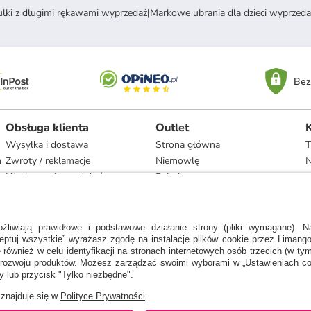
ulki z długimi rękawami wyprzedaż
|
Markowe ubrania dla dzieci wyprzeda
Bez
Obsługa klienta
Outlet
Wysyłka i dostawa
Strona główna
T
h
Zwroty / reklamacje
Niemowlę
N
Użytkowanie produktów
Dziecko
Recykling i utylizacja
Kobieta
Odstąpienie
Mężczyzna
Zgodność z umową i naprawa
Dom
Marki