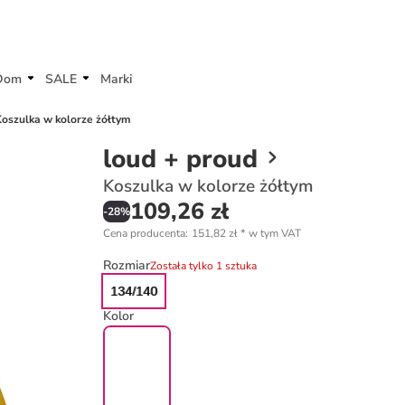
Dom
SALE
Marki
Koszulka w kolorze żółtym
loud + proud
Koszulka w kolorze żółtym
109,26 zł
-
28
%
Cena producenta
:
151,82 zł
*
w tym VAT
Rozmiar
Została tylko 1 sztuka
134/140
Kolor