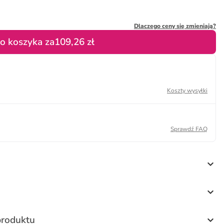
Dlaczego ceny się zmieniają?
o koszyka za
109,26 zł
Koszty wysyłki
Sprawdź FAQ
produktu