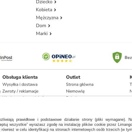
Dziecko
Kobieta
Mężczyzna
Dom
Marki
Bez
Obsługa klienta
Outlet
Wysyłka i dostawa
Strona główna
T
h
Zwroty / reklamacje
Niemowlę
N
Użytkowanie produktów
Dziecko
Recykling i utylizacja
Kobieta
Odstąpienie
Mężczyzna
Zgodność z umową i naprawa
Dom
Marki