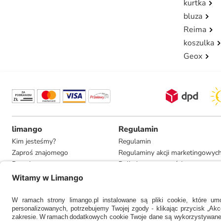
kurtka
bluza
Reima
koszulka
Geox
limango
Regulamin
Kim jesteśmy?
Regulamin
Zaproś znajomego
Regulaminy akcji marketingowyc
Pracuj u nas
Polityka prywatności
Informacje dla prasy
Ustawienia prywatności
Compliance