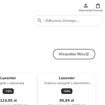
Moje konto
Koszyk
Wszystkie filtry
Luxenter
Luxenter
yjnik z zawieszką
Srebrny naszyjnik z elementem
ozdobnym
-
73
%
-
54
%
124,95 zł
85,95 zł