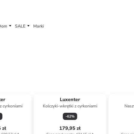
Dom
SALE
Marki
ter
Luxenter
z cyrkoniami
Kolczyki-wkrętki z cyrkoniami
Nasz
-
62
%
 zł
179,95 zł