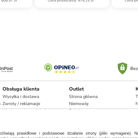
608,57 zł
*
Cena producenta
:
474,15 zł
*
Cena pr
Bez
Obsługa klienta
Outlet
Wysyłka i dostawa
Strona główna
T
h
Zwroty / reklamacje
Niemowlę
N
Użytkowanie produktów
Dziecko
Recykling i utylizacja
Kobieta
Odstąpienie
Mężczyzna
Zgodność z umową i naprawa
Dom