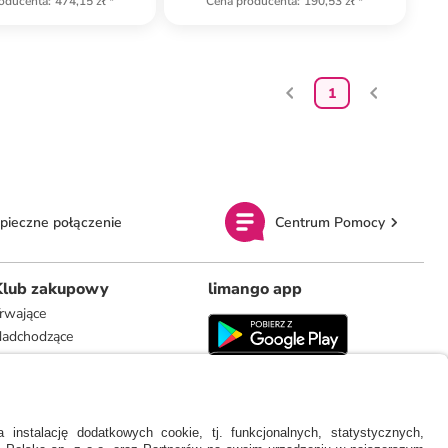
oducenta
:
474,15 zł
*
Cena producenta
:
190,53 zł
*
1
pieczne połączenie
Centrum Pomocy
Klub zakupowy
limango app
rwające
adchodzące