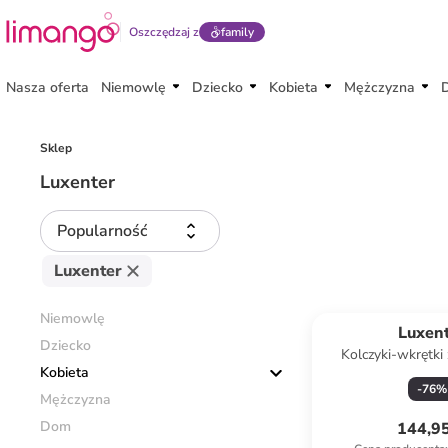
Oszczędzaj z
family
Nasza oferta
Niemowlę
Dziecko
Kobieta
Mężczyzna
Sklep
Luxenter
Popularność
Luxenter
Niemowlę
Luxen
Dziecko
Kolczyki-wkrętki 
Kobieta
-
76
%
Mężczyzna
Dom
144,95