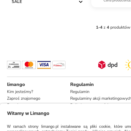
Cena producenta
:
SALE
1
-
4
z
4
produktów
limango
Regulamin
Kim jesteśmy?
Regulamin
Zaproś znajomego
Regulaminy akcji marketingowyc
Pracuj u nas
Polityka prywatności
Informacje dla prasy
Ustawienia prywatności
Compliance