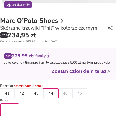
zniżka
family
Marc O'Polo Shoes
Skórzane trzewiki "Phil" w kolorze czarnym
234,95 zł
-
72
%
Cena producenta
:
869,78 zł
*
w tym VAT
229,95 zł
z
family
-73%
Jako członek
limango family
oszczędzasz 5,00 zł na tym produkcie!
Zostań członkiem teraz
Rozmiar
Zostały tylko 3 sztuki
41
42
43
44
40
45
Kolor