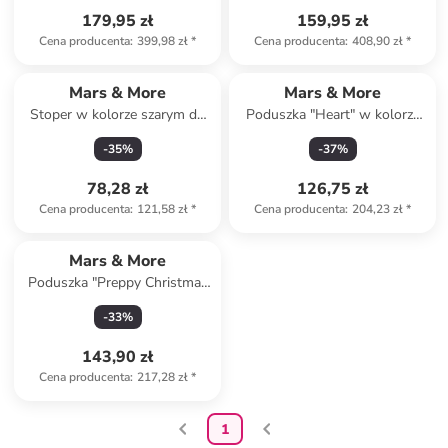
179,95 zł
159,95 zł
Cena producenta
:
399,98 zł
*
Cena producenta
:
408,90 zł
*
Mars & More
Mars & More
Stoper w kolorze szarym do
Poduszka "Heart" w kolorze
drzwi - 18 x 18 cm
jasnobrązowym - 50 x 50 cm
-
35
%
-
37
%
78,28 zł
126,75 zł
Cena producenta
:
121,58 zł
*
Cena producenta
:
204,23 zł
*
Mars & More
Poduszka "Preppy Christmas
Dog" ze wzorem - 45 x 45 cm
-
33
%
143,90 zł
Cena producenta
:
217,28 zł
*
1