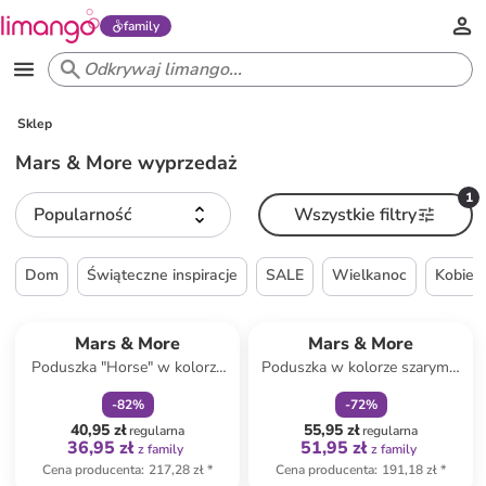
family
Sklep
Mars & More wyprzedaż
1
Popularność
Wszystkie filtry
Dom
Świąteczne inspiracje
SALE
Wielkanoc
Kobiet
zniżka
family
zniżka
family
Mars & More
Mars & More
Poduszka "Horse" w kolorze
Poduszka w kolorze szarym -
brązowo-szarym - 45 x 45 cm
30 x 50 cm
-
82
%
-
72
%
40,95 zł
55,95 zł
regularna
regularna
36,95 zł
51,95 zł
z family
z family
Cena producenta
:
217,28 zł
*
Cena producenta
:
191,18 zł
*