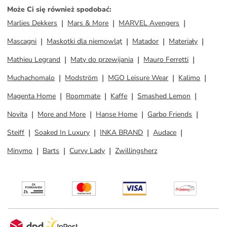
Może Ci się również spodobać
:
Marlies Dekkers
Mars & More
MARVEL Avengers
Mascagni
Maskotki dla niemowląt
Matador
Materiały
Mathieu Legrand
Maty do przewijania
Mauro Ferretti
Muchachomalo
Modström
MGO Leisure Wear
Kalimo
Magenta Home
Roommate
Kaffe
Smashed Lemon
Novita
More and More
Hanse Home
Garbo Friends
Steiff
Soaked In Luxury
INKA BRAND
Audace
Minymo
Barts
Curvy Lady
Zwillingsherz