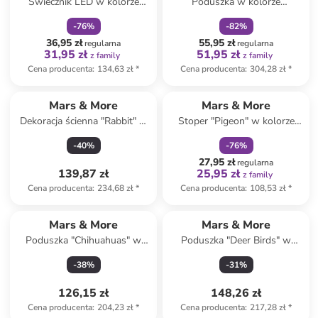
Świecznik LED w kolorze
Poduszka w kolorze
czarnym - wys. 14,5 x Ø 10
jasnobrązowym z juty - szer.
-
76
%
-
82
%
cm
62 x Ø 16 cm
36,95 zł
55,95 zł
regularna
regularna
31,95 zł
51,95 zł
z family
z family
Cena producenta
:
134,63 zł
*
Cena producenta
:
304,28 zł
*
zniżka
family
Mars & More
Mars & More
Dekoracja ścienna "Rabbit" w
Stoper "Pigeon" w kolorze
kolorze brązowym - dł. 30 cm
szarym do drzwi - 18 x 21 x
-
40
%
-
76
%
10 cm
27,95 zł
regularna
139,87 zł
25,95 zł
z family
Cena producenta
:
234,68 zł
*
Cena producenta
:
108,53 zł
*
Mars & More
Mars & More
Poduszka "Chihuahuas" w
Poduszka "Deer Birds" w
kolorze jasnobrązowo-białym
kolorze brązowo-zielono-
-
38
%
-
31
%
- 50 x 50 cm
jasnoróżowym - 45 x 45 cm
126,15 zł
148,26 zł
Cena producenta
:
204,23 zł
*
Cena producenta
:
217,28 zł
*