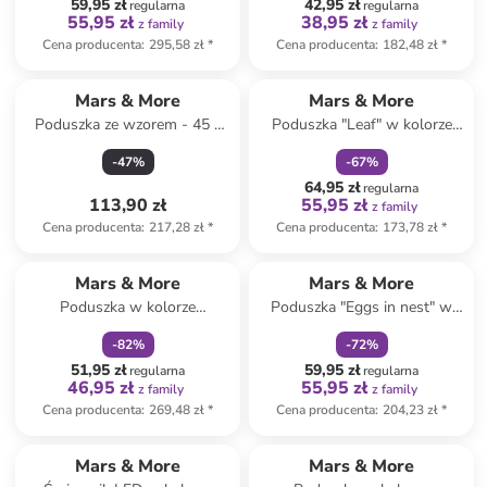
59,95 zł
42,95 zł
regularna
regularna
55,95 zł
38,95 zł
z family
z family
Cena producenta
:
295,58 zł
*
Cena producenta
:
182,48 zł
*
zniżka
family
Mars & More
Mars & More
Poduszka ze wzorem - 45 x
Poduszka "Leaf" w kolorze
45 cm
zielonym - 30 x 50 cm
-
47
%
-
67
%
64,95 zł
regularna
113,90 zł
55,95 zł
z family
Cena producenta
:
217,28 zł
*
Cena producenta
:
173,78 zł
*
zniżka
family
zniżka
family
Mars & More
Mars & More
Poduszka w kolorze
Poduszka "Eggs in nest" w
jasnobrązowym z juty - 45 x
kolorze jasnobrązowym - 50 x
-
82
%
-
72
%
45 cm
50 cm
51,95 zł
59,95 zł
regularna
regularna
46,95 zł
55,95 zł
z family
z family
Cena producenta
:
269,48 zł
*
Cena producenta
:
204,23 zł
*
zniżka
family
zniżka
family
Mars & More
Mars & More