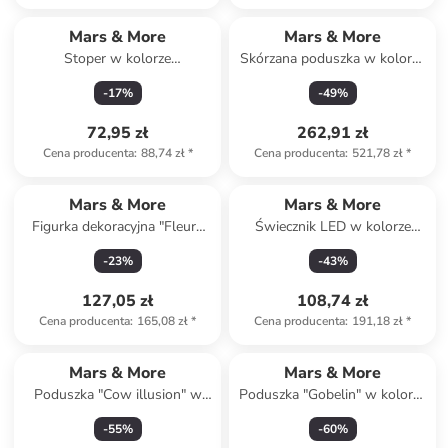
Mars & More
Mars & More
Stoper w kolorze
Skórzana poduszka w kolorze
jasnobrązowym do drzwi - 22
jasnobrązowo-brązowym - 45
-
17
%
-
49
%
x 25 x 21 cm
x 45 cm
72,95 zł
262,91 zł
Cena producenta
:
88,74 zł
*
Cena producenta
:
521,78 zł
*
Mars & More
Mars & More
Figurka dekoracyjna "Fleury
Świecznik LED w kolorze
Pumpkin" ze wzorem - wys.
czarnym - wys. 19,5 x Ø 12
-
23
%
-
43
%
23 x Ø 23 cm
cm
127,05 zł
108,74 zł
Cena producenta
:
165,08 zł
*
Cena producenta
:
191,18 zł
*
Mars & More
Mars & More
Poduszka "Cow illusion" w
Poduszka "Gobelin" w kolorze
kolorze beżowo-czarnym - 45
szaro-beżowym - 45 x 45 cm
-
55
%
-
60
%
x 45 cm