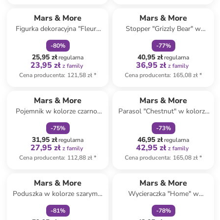
zniżka
family
zniżka
family
Mars & More
Mars & More
Figurka dekoracyjna "Fleury
Stopper "Grizzly Bear" w
Pumpkin" ze wzorem - wys.
kolorze brążowym do drzwi -
-
80
%
-
77
%
13 x Ø 13 cm
90 cm
25,95 zł
40,95 zł
regularna
regularna
23,95 zł
36,95 zł
z family
z family
Cena producenta
:
121,58 zł
*
Cena producenta
:
165,08 zł
*
zniżka
family
zniżka
family
Mars & More
Mars & More
Pojemnik w kolorze czarno-
Parasol "Chestnut" w kolorze
beżowym na długopisy - wys.
jasnobrązowym - Ø 105 cm
-
75
%
-
73
%
10 cm
31,95 zł
46,95 zł
regularna
regularna
27,95 zł
42,95 zł
z family
z family
Cena producenta
:
112,88 zł
*
Cena producenta
:
165,08 zł
*
zniżka
family
zniżka
family
Mars & More
Mars & More
Poduszka w kolorze szarym -
Wycieraczka "Home" w
30 x 50 cm
kolorze beżowym - 50 x 75
-
81
%
-
78
%
cm