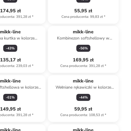
174,95 zł
55,95 zł
oducenta
:
391,28 zł
*
Cena producenta
:
99,83 zł
*
mikk-line
mikk-line
a kurtka w kolorze
Kombinezon softshellowy w
asnobrązowym
kolorze granatowym
-
43
%
-
56
%
135,17 zł
169,95 zł
oducenta
:
239,03 zł
*
Cena producenta
:
391,28 zł
*
mikk-line
mikk-line
ftshellowa w kolorze
Wełniane rękawiczki w kolorze
fioletowym
brązowym
-
61
%
-
44
%
149,95 zł
59,95 zł
oducenta
:
391,28 zł
*
Cena producenta
:
108,53 zł
*
mikk-line
mikk-line