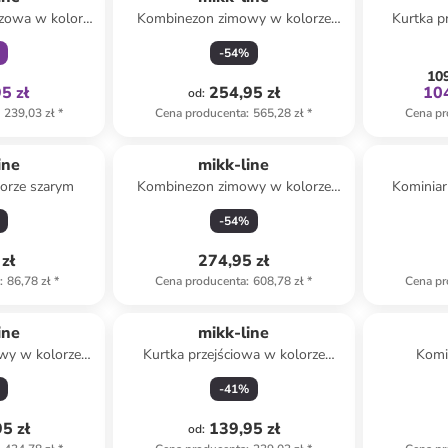
czowa w kolorze
Kombinezon zimowy w kolorze
Kurtka p
owym
brązowym
-
54
%
109
5 zł
254,95 zł
104
od
:
239,03 zł
*
Cena producenta
:
565,28 zł
*
Cena pr
ine
mikk-line
lorze szarym
Kombinezon zimowy w kolorze
Kominiar
zielonym
-
54
%
zł
274,95 zł
a
:
86,78 zł
*
Cena producenta
:
608,78 zł
*
Cena pr
ine
mikk-line
wy w kolorze
Kurtka przejściowa w kolorze
Komi
owym
brązowym
ci
-
41
%
5 zł
139,95 zł
od
: