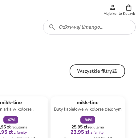
Moje konto
Koszyk
Wszystkie filtry
zniżka
family
zniżka
family
mikk-line
mikk-line
niarka w kolorze
Buty kąpielowe w kolorze zielonym
emnozielonym
-
47
%
-
84
%
,95 zł
25,95 zł
regularna
regularna
,95 zł
23,95 zł
z family
z family