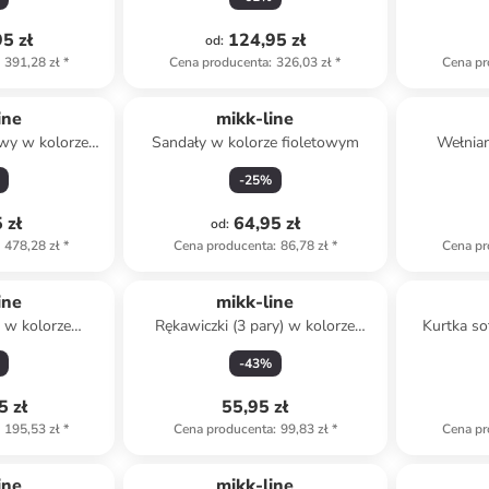
5 zł
124,95 zł
od
:
391,28 zł
*
Cena producenta
:
326,03 zł
*
Cena pr
ine
mikk-line
wy w kolorze
Sandały w kolorze fioletowym
Wełnian
wym
j
-
25
%
 zł
64,95 zł
od
:
478,28 zł
*
Cena producenta
:
86,78 zł
*
Cena pr
ine
mikk-line
u w kolorze
Rękawiczki (3 pary) w kolorze
Kurtka so
owym
brązowo-szarym
-
43
%
5 zł
55,95 zł
195,53 zł
*
Cena producenta
:
99,83 zł
*
Cena pr
ine
mikk-line