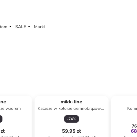
Dom
SALE
Marki
ine
mikk-line
 ze wzorem
Kalosze w kolorze ciemnobrązowo-
Komi
morskim
ci
-
74
%
76
zł
59,95 zł
68