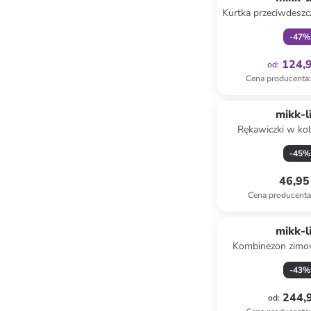
Kurtka przeciwdesz
jasnoróż
-
47
%
124,9
od
:
Cena producenta
:
mikk-l
Rękawiczki w ko
-
45
%
46,95 
Cena producent
mikk-l
Kombinezon zimo
jasnoróż
-
43
%
244,9
od
: