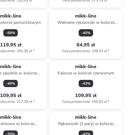
oducenta
:
152,03 zł
*
Cena producenta
:
173,78 zł
*
mikk-line
mikk-line
kolorze jasnoróżowym
Wełniane rękawiczki w kolorze
antracytowym
-
69
%
-
40
%
119,95 zł
64,95 zł
oducenta
:
391,28 zł
*
Cena producenta
:
108,53 zł
*
mikk-line
mikk-line
e spodnie w kolorze
Kalosze w kolorze czerwonym
zaroróżowym
-
49
%
-
43
%
109,95 zł
109,95 zł
oducenta
:
217,28 zł
*
Cena producenta
:
195,53 zł
*
mikk-line
mikk-line
 zimowa w kolorze
Rękawiczki (3 pary) w kolorze
asnoróżowym
beżowym, brązowym i granatowym
-
55
%
-
43
%