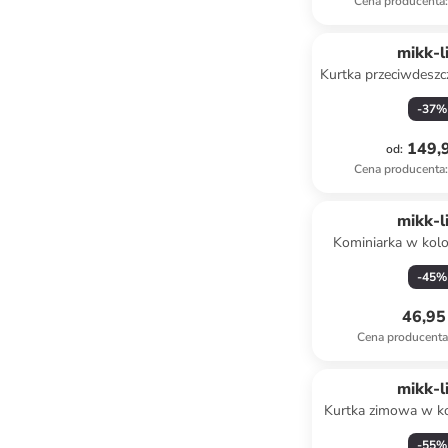
Cena producenta
:
mikk-l
Kurtka przeciwdesz
brązo
-
37
%
149,9
od
:
Cena producenta
:
mikk-l
Kominiarka w kol
-
45
%
46,95 
Cena producent
mikk-l
Kurtka zimowa w ko
-
55
%