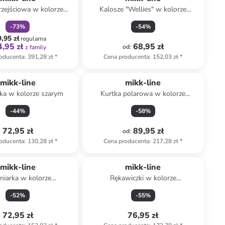
rzejściowa w kolorze
Kalosze "Wellies" w kolorze
granatowym
fioletowym do chodzenia na boso
-
73
%
-
54
%
,95 zł
regularna
,95 zł
68,95 zł
od
:
z family
oducenta
:
391,28 zł
*
Cena producenta
:
152,03 zł
*
mikk-line
mikk-line
ka w kolorze szarym
Kurtka polarowa w kolorze
beżowo-turusowym
-
44
%
-
58
%
72,95 zł
89,95 zł
od
:
oducenta
:
130,28 zł
*
Cena producenta
:
217,28 zł
*
mikk-line
mikk-line
niarka w kolorze
Rękawiczki w kolorze
emnozielonym
jasnoróżowym
-
52
%
-
55
%
72,95 zł
76,95 zł