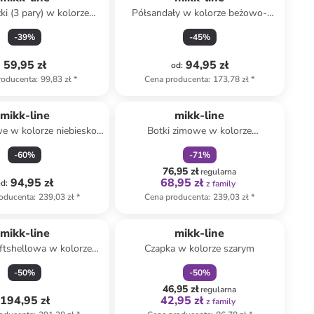
ki (3 pary) w kolorze
Półsandały w kolorze beżowo-
zowym, karmelowym i
turkusowym
-
39
%
-
45
%
bordowym
59,95 zł
94,95 zł
od
:
roducenta
:
99,83 zł
*
Cena producenta
:
173,78 zł
*
zniżka
family
mikk-line
mikk-line
e w kolorze niebiesko-
Botki zimowe w kolorze
brązowym
jasnoróżowym
-
60
%
-
71
%
76,95 zł
regularna
94,95 zł
68,95 zł
od
:
z family
oducenta
:
239,03 zł
*
Cena producenta
:
239,03 zł
*
zniżka
family
mikk-line
mikk-line
ftshellowa w kolorze
Czapka w kolorze szarym
asnoróżowym
-
50
%
-
50
%
46,95 zł
regularna
194,95 zł
42,95 zł
z family