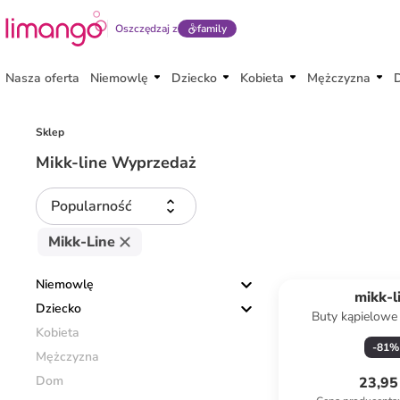
Oszczędzaj z
family
Nasza oferta
Niemowlę
Dziecko
Kobieta
Mężczyzna
Sklep
Mikk-line Wyprzedaż
Popularność
Mikk-Line
Niemowlę
mikk-l
Dziecko
Buty kąpielowe
Kobieta
-
81
%
Mężczyzna
Dom
23,95 