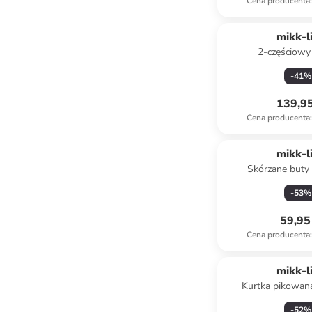
Cena producenta
:
mikk-l
2-częściowy
przeciwdeszczow
-
41
%
zielon
139,95
Cena producenta
:
Produkt zare
mikk-l
Skórzane buty
jasnoróżowym do n
-
53
%
59,95 
Cena producenta
:
mikk-l
Kurtka pikowan
kremowo-b
-
52
%