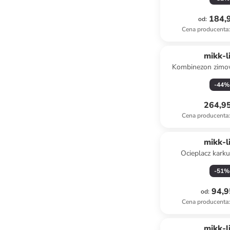
184,9
od
:
Cena producenta
:
mikk-l
Kombinezon zimo
brązo
-
44
%
264,95
Cena producenta
:
mikk-l
Ocieplacz kark
antracyt
-
51
%
94,9
od
:
Cena producenta
:
mikk-l