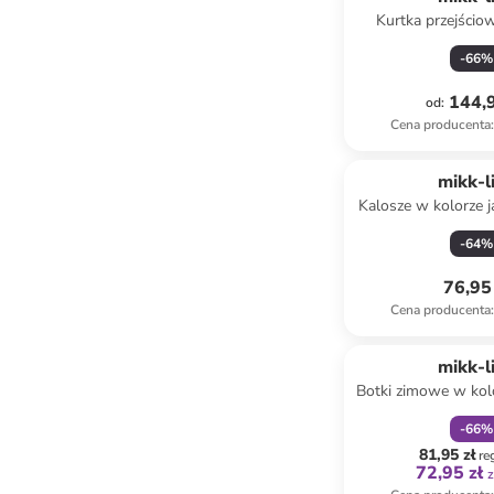
Kurtka przejścio
ciemnobrą
-
66
%
144,9
od
:
Cena producenta
:
mikk-l
Kalosze w kolorze
-
64
%
76,95 
Cena producenta
:
zniżka
f
mikk-l
Botki zimowe w ko
-
66
%
81,95 zł
re
72,95 zł
z