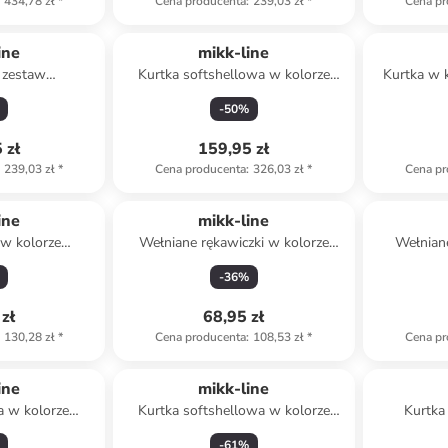
434,78 zł
*
Cena producenta
:
239,03 zł
*
Cena pr
ine
mikk-line
 zestaw
Kurtka softshellowa w kolorze
Kurtka w 
y w kolorze
beżowym
-
50
%
ym
 zł
159,95 zł
239,03 zł
*
Cena producenta
:
326,03 zł
*
Cena pr
zerwowany
ine
mikk-line
 w kolorze
Wełniane rękawiczki w kolorze
Wełnian
auki chodzenia
beżowym
s
-
36
%
zł
68,95 zł
130,28 zł
*
Cena producenta
:
108,53 zł
*
Cena pr
ine
mikk-line
a w kolorze
Kurtka softshellowa w kolorze
Kurtka
rązowym
błękitnym
j
-
61
%