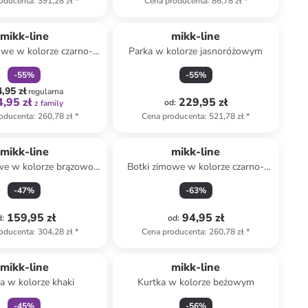
oducenta
:
391,28 zł
*
Cena producenta
:
86,78 zł
*
zniżka
family
mikk-line
mikk-line
owe w kolorze czarno-
Parka w kolorze jasnoróżowym
brązowym
-
55
%
-
55
%
,95 zł
regularna
,95 zł
229,95 zł
od
:
z family
oducenta
:
260,78 zł
*
Cena producenta
:
521,78 zł
*
mikk-line
mikk-line
we w kolorze brązowo-
Botki zimowe w kolorze czarno-
asnobrązowym
niebieskim
-
47
%
-
63
%
159,95 zł
94,95 zł
d
:
od
:
oducenta
:
304,28 zł
*
Cena producenta
:
260,78 zł
*
zniżka
family
mikk-line
mikk-line
a w kolorze khaki
Kurtka w kolorze beżowym
-
45
%
-
56
%