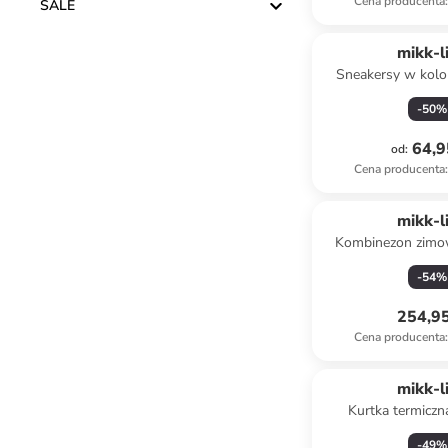
Cena producenta
:
SALE
mikk-l
Sneakersy w kol
-
50
%
64,9
od
:
Cena producenta
:
mikk-l
Kombinezon zimo
khak
-
54
%
254,95
Cena producenta
:
mikk-l
Kurtka termiczn
jasnoróż
-
49
%