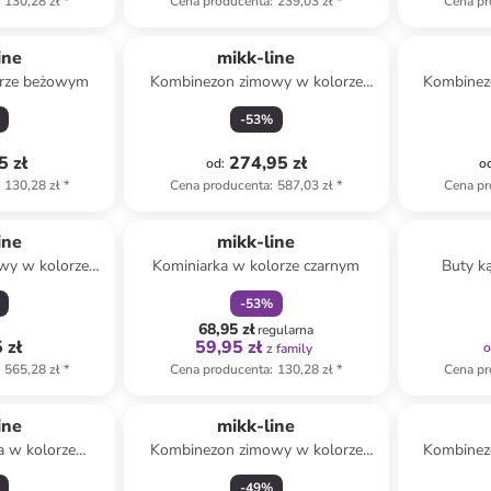
130,28 zł
*
Cena producenta
:
239,03 zł
*
Cena pr
ine
mikk-line
orze beżowym
Kombinezon zimowy w kolorze
Kombinez
jasnoróżowym
-
53
%
5 zł
274,95 zł
od
:
o
130,28 zł
*
Cena producenta
:
587,03 zł
*
Cena pr
zniżka
family
ine
mikk-line
wy w kolorze
Kominiarka w kolorze czarnym
Buty k
i
karmel
-
53
%
68,95 zł
regularna
 zł
59,95 zł
z family
565,28 zł
*
Cena producenta
:
130,28 zł
*
Cena pr
ine
mikk-line
a w kolorze
Kombinezon zimowy w kolorze
Kombinez
owym
zielonym
-
49
%