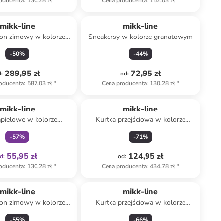
oducenta
:
130,28 zł
*
Cena producenta
:
152,03 zł
*
mikk-line
mikk-line
on zimowy w kolorze
Sneakersy w kolorze granatowym
beżowym
-
50
%
-
44
%
289,95 zł
72,95 zł
d
:
od
:
oducenta
:
587,03 zł
*
Cena producenta
:
130,28 zł
*
Tylko z
family
mikk-line
mikk-line
ąpielowe w kolorze
Kurtka przejściowa w kolorze
owo-jasnoróżowym
bordowym
-
57
%
-
71
%
55,95 zł
124,95 zł
od
:
od
:
oducenta
:
130,28 zł
*
Cena producenta
:
434,78 zł
*
mikk-line
mikk-line
on zimowy w kolorze
Kurtka przejściowa w kolorze
beżowym
beżowym
-
55
%
-
66
%