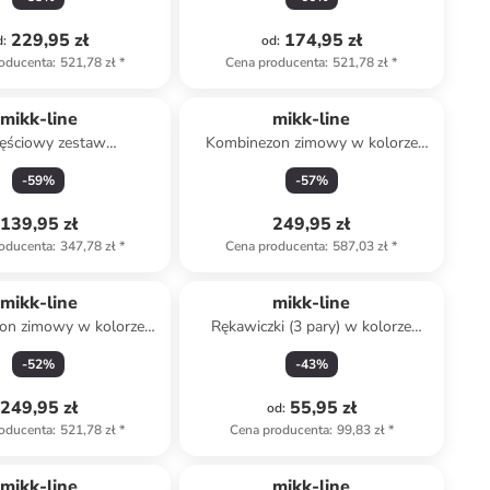
229,95 zł
174,95 zł
d
:
od
:
oducenta
:
521,78 zł
*
Cena producenta
:
521,78 zł
*
mikk-line
mikk-line
zęściowy zestaw
Kombinezon zimowy w kolorze
deszczowy w kolorze
beżowym
-
59
%
-
57
%
usowo-oliwkowym
139,95 zł
249,95 zł
oducenta
:
347,78 zł
*
Cena producenta
:
587,03 zł
*
mikk-line
mikk-line
on zimowy w kolorze
Rękawiczki (3 pary) w kolorze
brązowym
szarym, jasnobrązowym i czarnym
-
52
%
-
43
%
249,95 zł
55,95 zł
od
:
oducenta
:
521,78 zł
*
Cena producenta
:
99,83 zł
*
zniżka
family
mikk-line
mikk-line