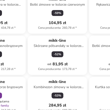
wa w kolorze
Botki zimowe w kolorze czerwonym
Rękawicz
zowym
ciemnobrą
-
59
%
5 zł
104,95 zł
434,78 zł
*
Cena producenta
:
260,78 zł
*
Cena p
ine
mikk-line
 jasnobrązowym
Skórzane półsandały w kolorze
Botki zimow
beżowym
-
52
%
zł
81,95 zł
od
:
217,28 zł
*
Cena producenta
:
173,78 zł
*
Cena pr
amily
ine
mikk-line
lorze brązowym
Kombinezon zimowy w kolorze
Kurtka so
brązowo-czerwonym
j
-
53
%
gularna
284,95 zł
 family