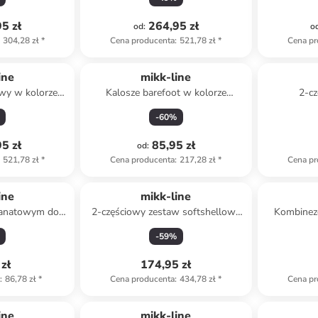
5 zł
264,95 zł
od
:
o
304,28 zł
*
Cena producenta
:
521,78 zł
*
Cena pr
ine
mikk-line
wy w kolorze
Kalosze barefoot w kolorze
2-c
i
beżowo-koralowym
przeciw
-
60
%
turk
5 zł
85,95 zł
od
:
521,78 zł
*
Cena producenta
:
217,28 zł
*
Cena pr
ine
mikk-line
ranatowym do
2-częściowy zestaw softshellowy
Kombinez
dzenia
w kolorze szarym
-
59
%
zł
174,95 zł
a
:
86,78 zł
*
Cena producenta
:
434,78 zł
*
Cena pr
family
ine
mikk-line