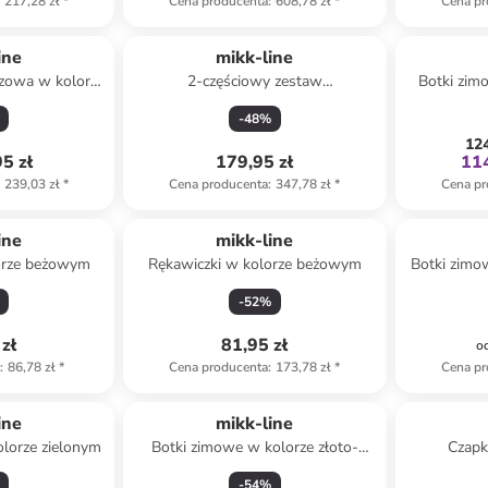
217,28 zł
*
Cena producenta
:
608,78 zł
*
Cena pr
ine
mikk-line
czowa w kolorze
2-częściowy zestaw
Botki zim
wym
przeciwdeszczowy w kolorze
-
48
%
beżowo-fioletowym
124
5 zł
179,95 zł
114
239,03 zł
*
Cena producenta
:
347,78 zł
*
Cena pr
ine
mikk-line
orze beżowym
Rękawiczki w kolorze beżowym
Botki zimo
j
-
52
%
zł
81,95 zł
o
a
:
86,78 zł
*
Cena producenta
:
173,78 zł
*
Cena pr
ine
mikk-line
lorze zielonym
Botki zimowe w kolorze złoto-
Czapk
bordowym
-
54
%