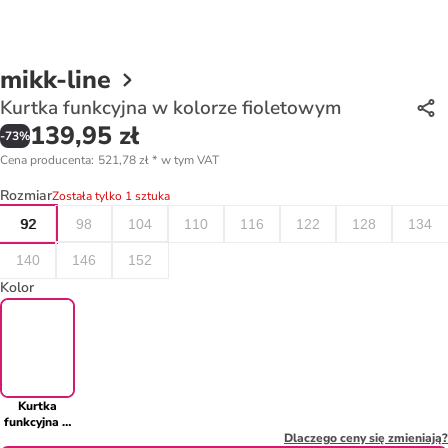
mikk-line
Kurtka funkcyjna w kolorze fioletowym
139,95 zł
-
73
%
Cena producenta
:
521,78 zł
*
w tym VAT
Rozmiar
Została tylko 1 sztuka
92
98
104
110
116
122
128
134
140
146
152
Kolor
Kurtka
funkcyjna w
kolorze
Dlaczego ceny się zmieniają?