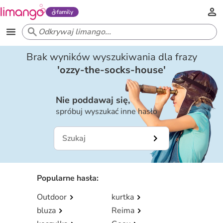
family
Brak wyników wyszukiwania dla frazy
'
ozzy-the-socks-house
'
Nie poddawaj się,
spróbuj wyszukać inne hasło
Popularne hasła
:
Outdoor
kurtka
bluza
Reima