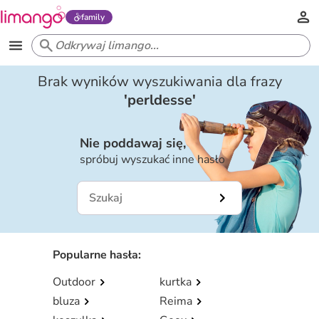
family
Brak wyników wyszukiwania dla frazy
'
perldesse
'
Nie poddawaj się,
spróbuj wyszukać inne hasło
Popularne hasła
:
Outdoor
kurtka
bluza
Reima