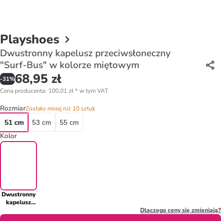
Playshoes
Dwustronny kapelusz przeciwsłoneczny
"Surf-Bus" w kolorze miętowym
68,95 zł
-
31
%
Cena producenta
:
100,01 zł
*
w tym VAT
Rozmiar
Zostało mniej niż 10 sztuk
51 cm
53 cm
55 cm
Kolor
Dwustronny
kapelusz
przeciwsłoneczny
Dlaczego ceny się zmieniają?
"Surf-Bus"