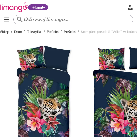
family
Sklep
Dom
Tekstylia
Pościel
Pościel
Komplet pościeli "Wild" w kolor