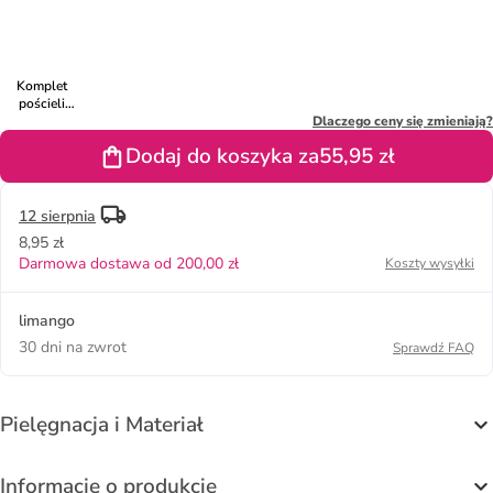
granatowym
kolorze
kolorze
kolorze
kolorze
z mikrofibry
beżowym ze
zielonym ze
zielonym ze
czerwono-
wzorem
wzorem
wzorem
pomarańczowym
Komplet
pościeli
flanelowej
Dlaczego ceny się zmieniają?
"Chevy" w
Dodaj do koszyka za
55,95 zł
kolorze
jasnobrązowo-
beżowym
12 sierpnia
8,95 zł
Darmowa dostawa od 200,00 zł
Koszty wysyłki
limango
30 dni na zwrot
Sprawdź FAQ
Pielęgnacja i Materiał
Informacje o produkcie