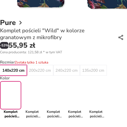
Pure
Komplet pościeli "Wild" w kolorze
granatowym z mikrofibry
55,95 zł
-
53
%
Cena producenta
:
121,58 zł
*
w tym VAT
Rozmiar
Została tylko 1 sztuka
140x220 cm
200x220 cm
240x220 cm
135x200 cm
Kolor
Komplet
Komplet
Komplet
Komplet
Komplet
pościeli
pościeli
pościeli
pościeli
pościeli
"Wild" w
flanelowej
satynowej
satynowej
satynowej
kolorze
"Romar" w
"Kimora" w
"Ximena" w
"Anakin" w