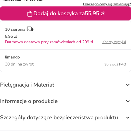
w kolorze
w kolorze
Dlaczego ceny się zmieniają?
jasnobrązowo-
turkusowym
Dodaj do koszyka za
55,95 zł
szaro-
oliwkowym
10 sierpnia
8,95 zł
Darmowa dostawa przy zamówieniach od 299 zł
Koszty wysyłki
limango
30 dni na zwrot
Sprawdź FAQ
Pielęgnacja i Materiał
Informacje o produkcie
Szczegóły dotyczące bezpieczeństwa produktu