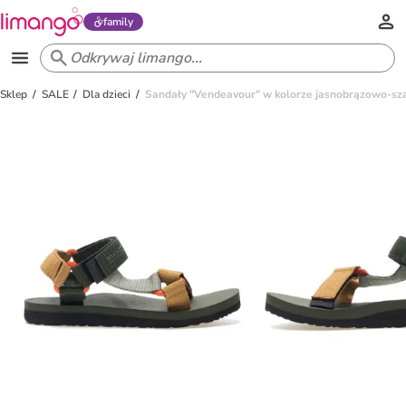
family
Sklep
SALE
Dla dzieci
Sandały "Vendeavour" w kolorze jasnobrązowo-s