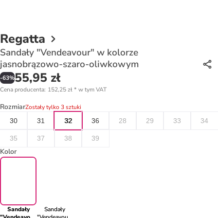
Regatta
Sandały "Vendeavour" w kolorze
jasnobrązowo-szaro-oliwkowym
55,95 zł
-
63
%
Cena producenta
:
152,25 zł
*
w tym VAT
Rozmiar
Zostały tylko 3 sztuki
30
31
32
36
28
29
33
34
35
37
38
39
Kolor
Sandały
Sandały
"Vendeavour"
"Vendeavour"