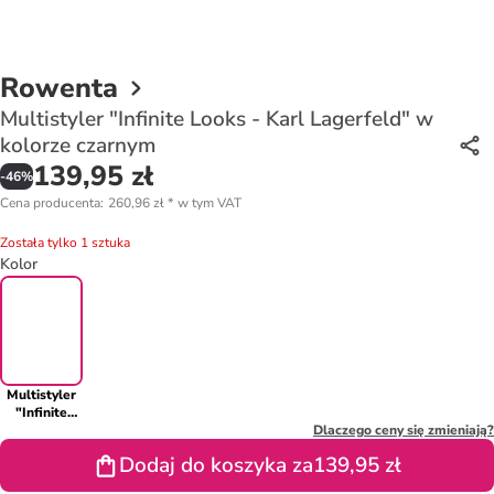
Rowenta
Multistyler "Infinite Looks - Karl Lagerfeld" w
kolorze czarnym
139,95 zł
-
46
%
Cena producenta
:
260,96 zł
*
w tym VAT
Została tylko 1 sztuka
Kolor
Multistyler
"Infinite
Looks - Karl
Dlaczego ceny się zmieniają?
Lagerfeld" w
Dodaj do koszyka za
139,95 zł
kolorze
czarnym