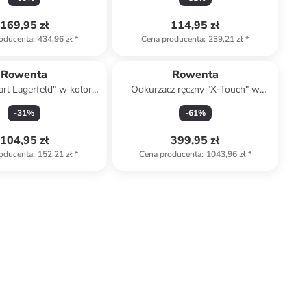
169,95 zł
114,95 zł
oducenta
:
434,96 zł
*
Cena producenta
:
239,21 zł
*
Rowenta
Rowenta
rl Lagerfeld" w kolorze
Odkurzacz ręczny "X-Touch" w
czarnym
kolorze czarnym
-
31
%
-
61
%
104,95 zł
399,95 zł
oducenta
:
152,21 zł
*
Cena producenta
:
1043,96 zł
*