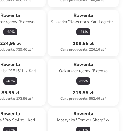
oducenta
:
456,71 zł
*
Cena producenta
:
260,96 zł
*
Rowenta
Rowenta
cz ręczny "Extenso
Suszarka "Rowenta x Karl Lagerfeld
" w kolorze srebrno-
- Studio Dry" w kolorze czarnym
-
68
%
-
51
%
czarnym
234,95 zł
109,95 zł
oducenta
:
739,46 zł
*
Cena producenta
:
226,16 zł
*
Rowenta
Rowenta
nica "SF161L x Karl
Odkurzacz ręczny "Extenso
 Easyliss" do włosów
Cyclonic" w kolorze niebiesko-
-
48
%
-
66
%
białym
89,95 zł
219,95 zł
oducenta
:
173,96 zł
*
Cena producenta
:
652,46 zł
*
Rowenta
Rowenta
 "Pro Stylist - Karl
Maszynka "Forever Sharp" w
d" w kolorze czarnym
kolorze czarnym
-
60
%
-
51
%