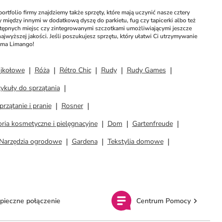
tfolio firmy znajdziemy także sprzęty, które mają uczynić nasze cztery 
iędzy innymi w dodatkową dyszę do parkietu, fug czy tapicerki albo też 
tępnych miejsc czy zintegrowanymi szczotkami umożliwiającymi jeszcze 
ajwyższej jakości. Jeśli poszukujesz sprzętu, który ułatwi Ci utrzymywanie 
 ma Limango! 
ójkołowe
Róża
Rétro Chic
Rudy
Rudy Games
ykuły do sprzątania
przątanie i pranie
Rosner
ria kosmetyczne i pielęgnacyjne
Dom
Gartenfreude
Narzędzia ogrodowe
Gardena
Tekstylia domowe
pieczne połączenie
Centrum Pomocy