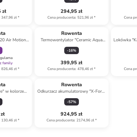
1,25 l
 zł
294,95 zł
347,96 zł
*
Cena producenta
:
521,96 zł
*
Cena pr
amily
ta
Rowenta
20 Air Motion"
Termowentylator "Ceramic Aqua
Lokówka "Ka
ym do włosów
Mini Excel" w kolorze biało-szarym
-
16
%
egularna
399,95 zł
z family
826,46 zł
*
Cena producenta
:
478,46 zł
*
Cena pr
ta
Rowenta
re" w kolorze
Odkurzacz akumulatorowy "X-Force
 do tkanin
9.60 Allergy+" w kolorze czarno-
-
57
%
fioletowym
zł
924,95 zł
130,46 zł
*
Cena producenta
:
2174,96 zł
*