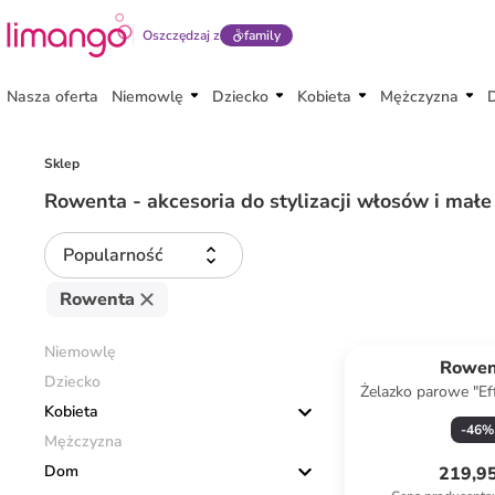
Oszczędzaj z
family
Nasza oferta
Niemowlę
Dziecko
Kobieta
Mężczyzna
Sklep
Rowenta - akcesoria do stylizacji włosów i ma
Popularność
Rowenta
Niemowlę
Rowen
Dziecko
Żelazko parowe "Ef
Kobieta
kolorze miedzi
-
46
%
Mężczyzna
Dom
219,95