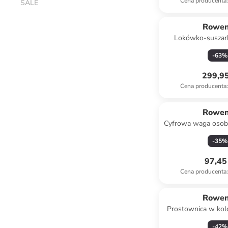
Cena producenta
:
SALE
Rowen
Lokówko-suszark
Experience" w kolor
-
63
%
biały
299,95
Cena producenta
:
Rowen
Cyfrowa waga oso
UP 3" w kolor
-
35
%
97,45 
Cena producenta
:
Rowen
Prostownica w kol
-
42
%