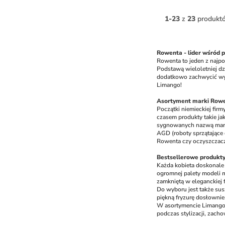
1
-
23
z
23
produkt
Rowenta - lider wśród p
Rowenta to jeden z najpo
Podstawą wieloletniej dz
dodatkowo zachwycić wyj
Limango! 
Asortyment marki Rowen
Początki niemieckiej fir
czasem produkty takie ja
sygnowanych nazwą marki 
AGD (roboty sprzątające 
Rowenta czy oczyszczacz
Bestsellerowe produkty
Każda kobieta doskonale 
ogromnej palety modeli m
zamkniętą w eleganckiej f
Do wyboru jest także su
piękną fryzurę dosłownie
W asortymencie Limango 
podczas stylizacji, zach