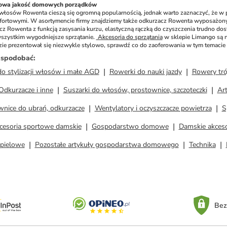
nowa jakość domowych porządków
 włosów Rowenta cieszą się ogromną popularnością, jednak warto zaznaczyć, że w por
mfortowymi. W asortymencie firmy znajdziemy także odkurzacz Rowenta wyposażony m
Rowenta z funkcją zasysania kurzu, elastyczną rączką do czyszczenia trudno dos
wszystkim wygodniejsze sprzątanie. 
 Akcesoria do sprzątania
 w sklepie Limango są n
zie prezentował się niezwykle stylowo, sprawdź co do zaoferowania w tym temacie
ż spodobać
:
do stylizacji włosów i małe AGD
Rowerki do nauki jazdy
Rowery tr
Odkurzacze i inne
Suszarki do włosów, prostownice, szczoteczki
Art
wnice do ubrań, odkurzacze
Wentylatory i oczyszczacze powietrza
S
kcesoria sportowe damskie
Gospodarstwo domowe
Damskie akceso
ąpielowe
Pozostałe artykuły gospodarstwa domowego
Technika
Bez