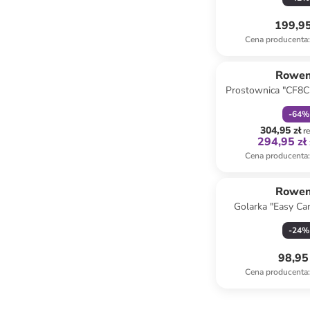
199,95
Cena producenta
:
zniżka
f
Rowen
Prostownica "CF8C
w kolorze czarn
-
64
%
304,95 zł
r
294,95 zł
Cena producenta
:
Rowen
Golarka "Easy Ca
jasnobrązowym
-
24
%
98,95 
Cena producenta
: