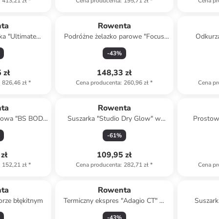
413,21 zł
*
Cena producenta
:
195,71 zł
*
Cena pr
ta
Rowenta
a "Ultimate
Podróżne żelazko parowe "Focus
Odkurza
ze różowozłoto-
Travel” w kolorze biało-fioletowym
Cyclonic
-
43
%
m
 zł
148,33 zł
826,46 zł
*
Cena producenta
:
260,96 zł
*
Cena pr
ta
Rowenta
bowa "BS BODY
Suszarka "Studio Dry Glow" w
Prostow
ze czarnym
kolorze biało-jasnoróżowym
Lagerfeld
-
61
%
zł
109,95 zł
152,21 zł
*
Cena producenta
:
282,71 zł
*
Cena pr
ta
Rowenta
orze błękitnym
Termiczny ekspres "Adagio CT" w
Suszarka
kolorze srebrno-białym do kawy -
Lagerfel
-
43
%