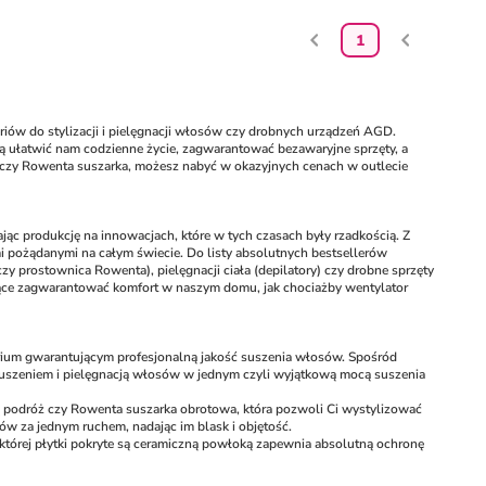
1
iów do stylizacji i pielęgnacji włosów czy drobnych urządzeń AGD. 
ją ułatwić nam codzienne życie, zagwarantować bezawaryjne sprzęty, a 
czy Rowenta suszarka, możesz nabyć w okazyjnych cenach w outlecie 
ąc produkcję na innowacjach, które w tych czasach były rzadkością. Z 
 pożądanymi na całym świecie. Do listy absolutnych bestsellerów 
 prostownica Rowenta), pielęgnacji ciała (depilatory) czy drobne sprzęty 
jące zagwarantować komfort w naszym domu, jak chociażby wentylator 
orium gwarantującym profesjonalną jakość suszenia włosów. Spośród 
suszeniem i pielęgnacją włosów w jednym czyli wyjątkową mocą suszenia 
odróż czy Rowenta suszarka obrotowa, która pozwoli Ci wystylizować 
 za jednym ruchem, nadając im blask i objętość. 
órej płytki pokryte są ceramiczną powłoką zapewnia absolutną ochronę 