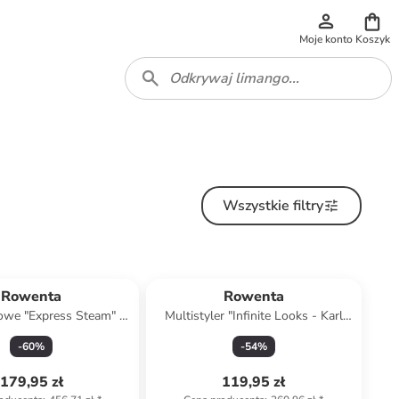
Moje konto
Koszyk
Wszystkie filtry
Rowenta
Rowenta
rowe "Express Steam" w
Multistyler "Infinite Looks - Karl
e niebiesko-szarym
Lagerfeld" w kolorze czarnym
-
60
%
-
54
%
179,95 zł
119,95 zł