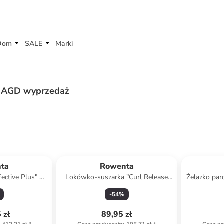
Dom
SALE
Marki
łe AGD wyprzedaż
ta
Rowenta
fective Plus" w
Lokówko-suszarka "Curl Release
Żelazko pa
ano-białym
Brush" w kolorze złoto-białym
kolorz
-
54
%
 zł
89,95 zł