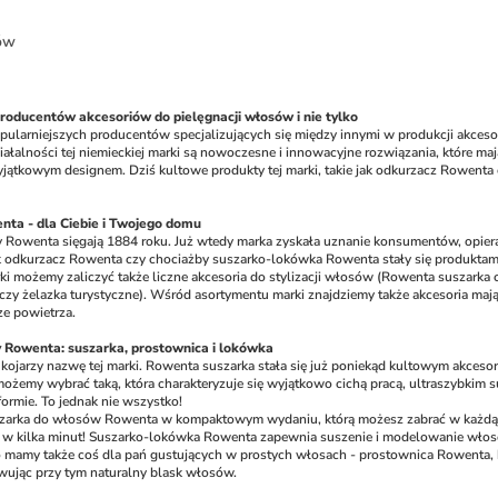
ów
roducentów akcesoriów do pielęgnacji włosów i nie tylko
pularniejszych producentów specjalizujących się między innymi w produkcji akcesor
iałalności tej niemieckiej marki są nowoczesne i innowacyjne rozwiązania, które ma
ątkowym designem. Dziś kultowe produkty tej marki, takie jak odkurzacz Rowenta 
ta - dla Ciebie i Twojego domu
my Rowenta sięgają 1884 roku. Już wtedy marka zyskała uznanie konsumentów, opieraj
k odkurzacz Rowenta czy chociażby suszarko-lokówka Rowenta stały się produktami
możemy zaliczyć także liczne akcesoria do stylizacji włosów (Rowenta suszarka czy
czy żelazka turystyczne). Wśród asortymentu marki znajdziemy także akcesoria ma
e powietrza. 
 Rowenta: suszarka, prostownica i lokówka
kojarzy nazwę tej marki. Rowenta suszarka stała się już poniekąd kultowym akces
ożemy wybrać taką, która charakteryzuje się wyjątkowo cichą pracą, ultraszybkim 
ormie. To jednak nie wszystko! 
szarka do włosów Rowenta w kompaktowym wydaniu, którą możesz zabrać w każdą p
 w kilka minut! Suszarko-lokówka Rowenta zapewnia suszenie i modelowanie włosów
mamy także coś dla pań gustujących w prostych włosach - prostownica Rowenta, kt
owując przy tym naturalny blask włosów. 