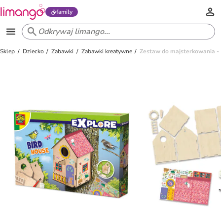
family
Sklep
Dziecko
Zabawki
Zabawki kreatywne
Zestaw do majsterkowania -