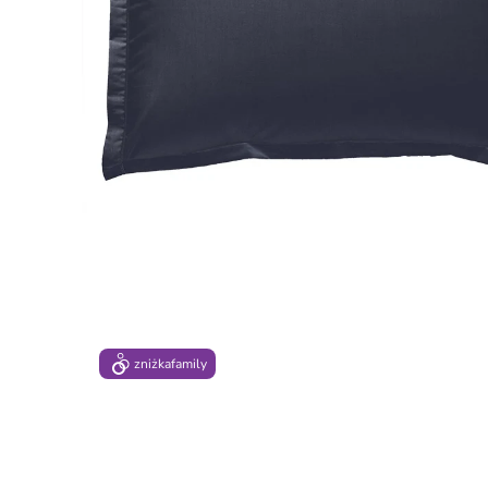
zniżka
family