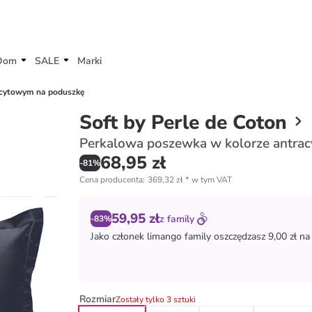
Dom
SALE
Marki
acytowym na poduszkę
Soft by Perle de Coton
Perkalowa poszewka w kolorze antra
68,95 zł
-
81
%
Cena producenta
:
369,32 zł
*
w tym VAT
59,95 zł
z
family
-83%
Jako członek
limango family
oszczędzasz 9,00 zł na
Rozmiar
Zostały tylko 3 sztuki