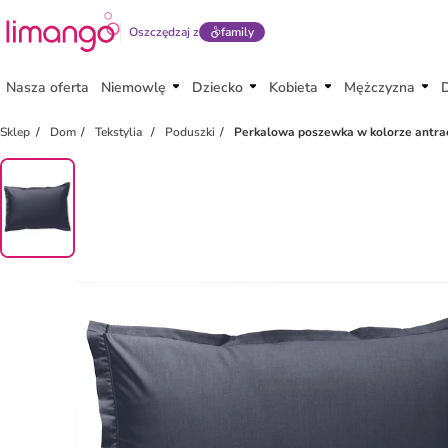
Oszczędzaj z
family
Nasza oferta
Niemowlę
Dziecko
Kobieta
Mężczyzna
zniżka
family
Sklep
Dom
Tekstylia
Poduszki
Perkalowa poszewka w kolorze antr