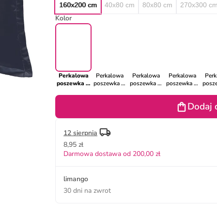
160x200 cm
40x80 cm
80x80 cm
270x300 c
Kolor
Perkalowa
Perkalowa
Perkalowa
Perkalowa
Per
poszewka w
poszewka w
poszewka w
poszewka w
posz
kolorze
kolorze
kolorze
kolorze
ko
antracytowym
granatowym
błękitnym na
musztardowym
mors
Dodaj 
na poduszkę
na poduszkę
poduszkę
na poduszkę
pod
12 sierpnia
8,95 zł
Darmowa dostawa od 200,00 zł
limango
30 dni na zwrot