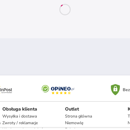
Bez
Obsługa klienta
Outlet
Wysyłka i dostawa
Strona główna
T
h
Zwroty / reklamacje
Niemowlę
N
Użytkowanie produktów
Dziecko