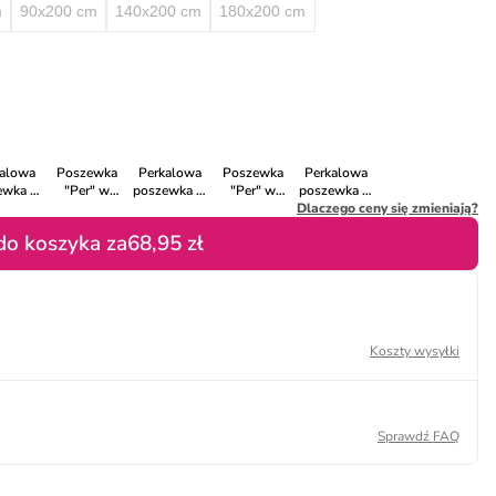
m
90x200 cm
140x200 cm
180x200 cm
kalowa
Poszewka
Perkalowa
Poszewka
Perkalowa
ewka w
"Per" w
poszewka w
"Per" w
poszewka w
lorze
kolorze
kolorze
kolorze
Dlaczego ceny się zmieniają?
kolorze
kim na
szarobrązowym
fioletowym
turkusowym
niebieskim na
do koszyka za
68,95 zł
uszkę
na poduszkę
na poduszkę
na poduszkę
poduszkę
Koszty wysyłki
Sprawdź FAQ