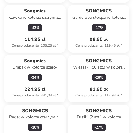
Songmics
SONGMICS
Ławka w kolorze szarym ze
Garderoba stojąca w kolorze
schowkiem - 110 x 38 x 38
białym - 114 x 171 x 45 cm
-
43
%
-
17
%
cm
114,95 zł
98,95 zł
Cena producenta
:
205,25 zł
*
Cena producenta
:
119,45 zł
*
Songmics
SONGMICS
Drapak w kolorze szaro-
Wieszaki (50 szt.) w kolorze
kremowym - 55 x 143 x 45
różowozłoto-białym na
-
34
%
-
28
%
cm
ubrania - 43,5 x 22,5 cm
224,95 zł
81,95 zł
Cena producenta
:
341,04 zł
*
Cena producenta
:
114,93 zł
*
SONGMICS
SONGMICS
Regał w kolorze czarnym na
Drążki (2 szt.) w kolorze
buty - 92 x 55 x 30,5 cm
czarnym na ubrania - dł. 92
-
10
%
-
27
%
cm