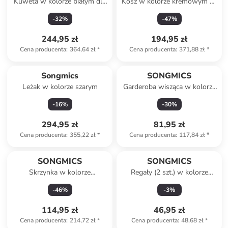
Kuweta w kolorze białym dla
Kosz w kolorze kremowym na
kota - 80 x 50 x 50 cm
śmieci - 30 l
-
32
%
-
47
%
244,95 zł
194,95 zł
Cena producenta
:
364,64 zł
*
Cena producenta
:
371,88 zł
*
Songmics
SONGMICS
Leżak w kolorze szarym
Garderoba wisząca w kolorze
czarno-brązowym - 65 x 42 x
-
16
%
-
30
%
30 cm
294,95 zł
81,95 zł
Cena producenta
:
355,22 zł
*
Cena producenta
:
117,84 zł
*
SONGMICS
SONGMICS
Skrzynka w kolorze
Regały (2 szt.) w kolorze
antracytowym na listy - 37 x
biało-jasnobrązowym na
-
46
%
-
3
%
37 x 10,5 cm
przyprawy
114,95 zł
46,95 zł
Cena producenta
:
214,72 zł
*
Cena producenta
:
48,68 zł
*