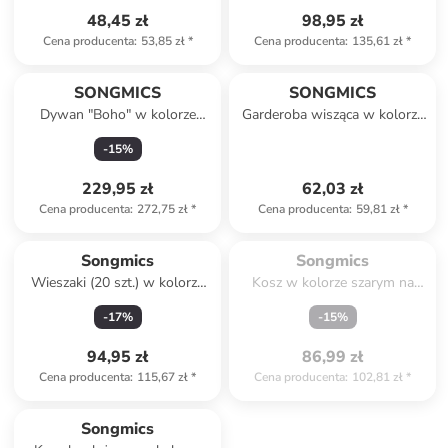
48,45 zł
98,95 zł
Cena producenta
:
53,85 zł
*
Cena producenta
:
135,61 zł
*
SONGMICS
SONGMICS
Dywan "Boho" w kolorze
Garderoba wisząca w kolorze
szarym - 230 x 160 cm
białym na ubrania - 40 x 11 x
-
15
%
7 cm
229,95 zł
62,03 zł
Cena producenta
:
272,75 zł
*
Cena producenta
:
59,81 zł
*
Spóźniłeś się.

Wyprzedane
Songmics
Songmics
Wieszaki (20 szt.) w kolorze
Kosz w kolorze szarym na
białym na ubrania - 23 x 44,5
pranie - 42,5 x 75 x 32,5 cm
-
17
%
-
15
%
cm
94,95 zł
86,99 zł
Cena producenta
:
115,67 zł
*
Cena producenta
:
102,81 zł
*
Tylko z
family
Songmics