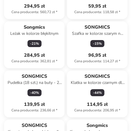
294,95 zł
59,95 zł
Cena producenta
:
560,72 zł
*
Cena producenta
:
118,58 zł
*
Songmics
SONGMICS
Leżak w kolorze błękitnym
Szafka w kolorze szarym na
buty - 84 x 160 x 28 cm
-
21
%
-
15
%
284,95 zł
96,95 zł
Cena producenta
:
362,81 zł
*
Cena producenta
:
114,27 zł
*
SONGMICS
SONGMICS
Pudełka (18 szt.) na buty - 23
Klatka w kolorze czarnym dla
x 14,3 x 33,5 cm
zwierząt
-
40
%
-
44
%
139,95 zł
114,95 zł
Cena producenta
:
236,66 zł
*
Cena producenta
:
206,95 zł
*
SONGMICS
Songmics