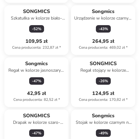
SONGMICS
Songmics
Szkatułka w kolorze biało-
Urządzenie w kolorze czarnym
beżowym - 26 x 17 x 18 cm
do kostek lodu - 25 x 32 x 31
-
52
%
-
43
%
cm
109,95 zł
264,95 zł
Cena producenta
:
232,87 zł
*
Cena producenta
:
469,02 zł
*
Songmics
SONGMICS
Regał w kolorze jasnoszarym
Regał stojący w kolorze
na buty - 45 x 174 x 30 cm
jasnobrązowym - 60 x 66 x 26
-
47
%
-
26
%
cm
42,95 zł
124,95 zł
Cena producenta
:
82,52 zł
*
Cena producenta
:
170,82 zł
*
SONGMICS
Songmics
Drapak w kolorze szaro-
Stojak w kolorze czarnym na
kremowym - 60 x 206 x 50
parasole - 15,5 x 41 x 15,5 cm
-
47
%
-
49
%
cm