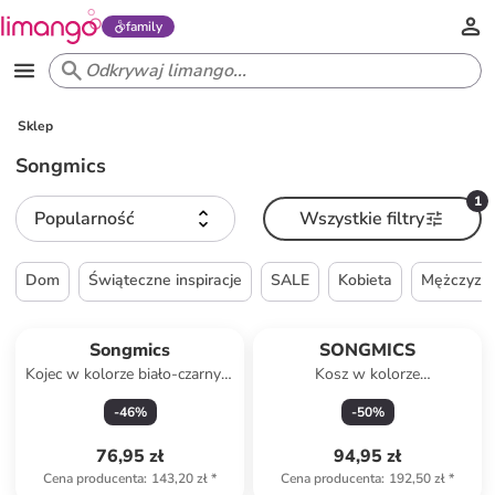
family
Sklep
Songmics
1
Popularność
Wszystkie filtry
Dom
Świąteczne inspiracje
SALE
Kobieta
Mężczyzn
Songmics
SONGMICS
Kojec w kolorze biało-czarnym
Kosz w kolorze
dla zwierząt - 143 x 46 x 73
jasnobrązowo-białym na
-
46
%
-
50
%
cm
pranie - 60 x 61,5 x 40 cm
76,95 zł
94,95 zł
Cena producenta
:
143,20 zł
*
Cena producenta
:
192,50 zł
*