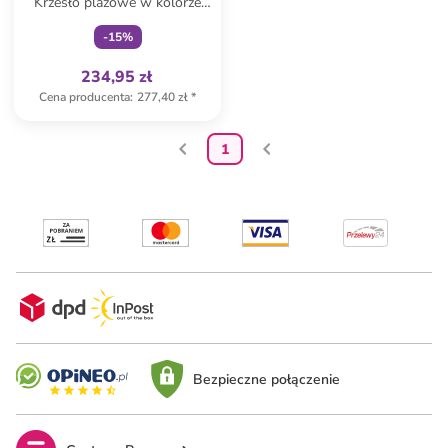
Krzesło plażowe w kolorze
biało-niebieskim
-
15
%
234,95 zł
Cena producenta
:
277,40 zł
*
1
Bezpieczne połączenie