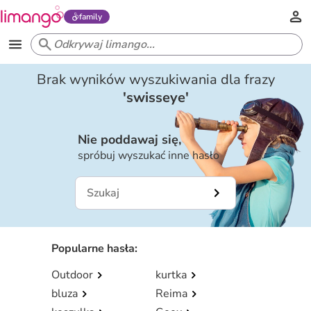
family
Brak wyników wyszukiwania dla frazy
'
swisseye
'
Nie poddawaj się,
spróbuj wyszukać inne hasło
Popularne hasła
:
Outdoor
kurtka
bluza
Reima