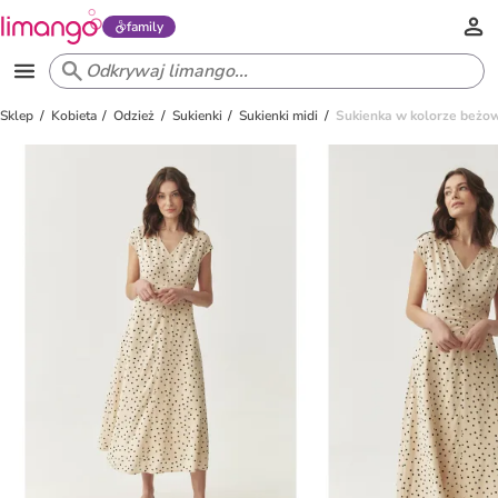
family
Sklep
Kobieta
Odzież
Sukienki
Sukienki midi
Sukienka w kolorze beżo