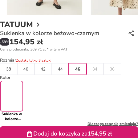
TATUUM
Sukienka w kolorze beżowo-czarnym
154,95 zł
-
58
%
Cena producenta
:
369,71 zł
*
w tym VAT
Rozmiar
Zostały tylko 3 sztuki
38
40
42
44
46
34
36
Kolor
Sukienka w
kolorze
beżowo-
Dlaczego ceny się zmieniają?
czarnym
Dodaj do koszyka za
154,95 zł