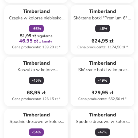
zniżka
family
Timberland
Timberland
Czapka w kolorze niebiesko-
Skórzane botki "Premium 6" w
granatowym
kolorze jasnobrązowym
-
66
%
-
46
%
51,95 zł
regularna
46,95 zł
624,95 zł
z family
Cena producenta
:
139,20 zł
*
Cena producenta
:
1174,50 zł
*
Timberland
Timberland
Koszulka w kolorze
Skórzane botki w kolorze
fioletowym
jasnobrązowym
-
45
%
-
49
%
68,95 zł
329,95 zł
Cena producenta
:
126,15 zł
*
Cena producenta
:
652,50 zł
*
zniżka
family
Timberland
Timberland
Spodnie dresowe w kolorze
Spodnie dresowe w kolorze
błękitnym
granatowym
-
54
%
-
47
%