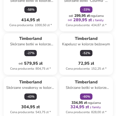
Skórzane botki w kolorze
Skórzane botki "Courma" w
szarym
kolorze czarnym
-
58
%
-
33
%
299,95 zł
od
:
regularna
414,95 zł
289,95 zł
od
:
z family
Cena producenta
:
1000,50 zł
*
Cena producenta
:
434,87 zł
*
Timberland
Timberland
Skórzane botki w kolorze
Kapelusz w kolorze beżowym
jasnobrązowym
-
27
%
-
52
%
579,95 zł
72,95 zł
od
:
Cena producenta
:
804,75 zł
*
Cena producenta
:
152,25 zł
*
zniżka
family
Timberland
Timberland
Skórzane sneakersy w kolorze
Skórzane botki w kolorze
jasnobrązowym
jasnobrązowym
-
43
%
-
60
%
334,95 zł
regularna
304,95 zł
324,95 zł
z family
Cena producenta
:
543,75 zł
*
Cena producenta
:
828,00 zł
*