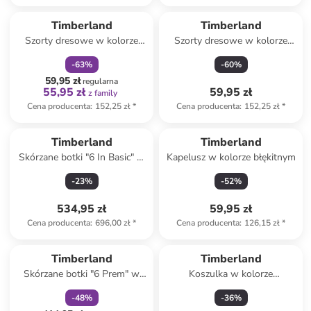
zniżka
family
Timberland
Timberland
Szorty dresowe w kolorze
Szorty dresowe w kolorze
żółtym
koralowym
-
63
%
-
60
%
59,95 zł
regularna
55,95 zł
59,95 zł
z family
Cena producenta
:
152,25 zł
*
Cena producenta
:
152,25 zł
*
Timberland
Timberland
Skórzane botki "6 In Basic" w
Kapelusz w kolorze błękitnym
kolorze czarnym
-
23
%
-
52
%
534,95 zł
59,95 zł
Cena producenta
:
696,00 zł
*
Cena producenta
:
126,15 zł
*
zniżka
family
Timberland
Timberland
Skórzane botki "6 Prem" w
Koszulka w kolorze
kolorze brązowym
pomarańczowym
-
48
%
-
36
%