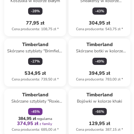
Koszulka w kolorze białym
Sneakersy w kolorze
granatowym
-
28
%
-
43
%
77,95 zł
304,95 zł
Cena producenta
:
108,75 zł
*
Cena producenta
:
543,75 zł
*
Timberland
Timberland
Skórzane sztyblety "Brimfield"
Skórzane botki w kolorze
w kolorze beżowym
brązowym
-
27
%
-
49
%
534,95 zł
394,95 zł
Cena producenta
:
739,50 zł
*
Cena producenta
:
783,00 zł
*
zniżka
family
Timberland
Timberland
Skórzane sztyblety "Roxie
Bojówki w kolorze khaki
Lane" w kolorze brązowym
-
45
%
-
66
%
384,95 zł
regularna
374,95 zł
129,95 zł
z family
Cena producenta
:
685,00 zł
*
Cena producenta
:
387,15 zł
*