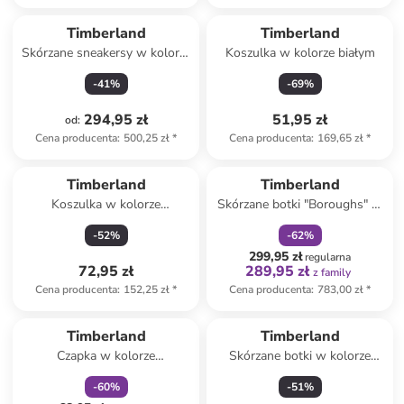
Timberland
Timberland
Skórzane sneakersy w kolorze
Koszulka w kolorze białym
khaki
-
41
%
-
69
%
294,95 zł
51,95 zł
od
:
Cena producenta
:
500,25 zł
*
Cena producenta
:
169,65 zł
*
zniżka
family
Timberland
Timberland
Koszulka w kolorze
Skórzane botki "Boroughs" w
pomarańczowym
kolorze oliwkowo-czerwonym
-
52
%
-
62
%
299,95 zł
regularna
72,95 zł
289,95 zł
z family
Cena producenta
:
152,25 zł
*
Cena producenta
:
783,00 zł
*
zniżka
family
Timberland
Timberland
Czapka w kolorze
Skórzane botki w kolorze
pomarańczowym
czerwonym
-
60
%
-
51
%