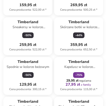
159,95 zł
269,95 zł
Cena producenta
:
522,00 zł
*
Cena producenta
:
500,25 zł
*
Timberland
Timberland
Sneakersy w kolorze
Skórzane botki w kolorze
jasnobrązowym
granatowym
-
50
%
-
44
%
259,95 zł
359,95 zł
Cena producenta
:
522,00 zł
*
Cena producenta
:
652,50 zł
*
zniżka
family
Timberland
Timberland
Spodnie w kolorze beżowym
Kapelusz w kolorze
pomarańczowym
-
56
%
-
75
%
29,95 zł
regularna
129,95 zł
27,95 zł
z family
Cena producenta
:
300,15 zł
*
Cena producenta
:
115,00 zł
*
zniżka
family
Timberland
Timberland