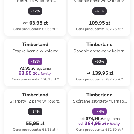
Koszulka w kolorze
Spodnie dresowe w kolorze
pomarańczowym
niebieskim
-
22
%
-
61
%
63,95 zł
109,95 zł
od
:
Cena producenta
:
82,65 zł
*
Cena producenta
:
282,75 zł
*
zniżka
family
Timberland
Timberland
Czapka beanie w kolorze
Spodnie dresowe w kolorze
niebieskim
pomarańczowym
-
49
%
-
50
%
72,95 zł
regularna
63,95 zł
139,95 zł
od
:
z family
Cena producenta
:
126,15 zł
*
Cena producenta
:
282,75 zł
*
zniżka
family
Timberland
Timberland
Skarpety (2 pary) w kolorze
Skórzane sztyblety "Carnaby
biało-niebieskim
Cool" w kolorze khaki
-
14
%
-
44
%
374,95 zł
od
:
regularna
55,95 zł
364,95 zł
od
:
z family
Cena producenta
:
65,25 zł
*
Cena producenta
:
652,50 zł
*