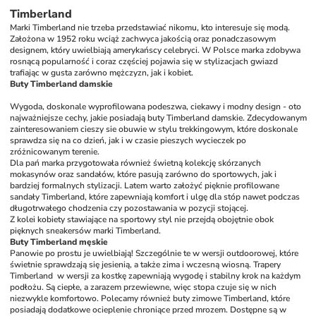
Timberland
Marki Timberland nie trzeba przedstawiać nikomu, kto interesuje się modą. 
Założona w 1952 roku wciąż zachwyca jakością oraz ponadczasowym 
designem, który uwielbiają amerykańscy celebryci. W Polsce marka zdobywa 
rosnącą popularność i coraz częściej pojawia się w stylizacjach gwiazd 
trafiając w gusta zarówno mężczyzn, jak i kobiet.
Buty Timberland damskie
Wygoda, doskonale wyprofilowana podeszwa, ciekawy i modny design - oto 
najważniejsze cechy, jakie posiadają buty Timberland damskie. Zdecydowanym 
zainteresowaniem cieszy sie obuwie w stylu trekkingowym, które doskonale 
sprawdza się na co dzień, jak i w czasie pieszych wycieczek po 
zróżnicowanym terenie.
Dla pań marka przygotowała również świetną kolekcję skórzanych 
mokasynów oraz sandałów, które pasują zarówno do sportowych, jak i 
bardziej formalnych stylizacji. Latem warto założyć pięknie profilowane 
sandały Timberland, które zapewniają komfort i ulgę dla stóp nawet podczas 
długotrwałego chodzenia czy pozostawania w pozycji stojącej.
Z kolei kobiety stawiające na sportowy styl nie przejdą obojętnie obok 
pięknych sneakersów marki Timberland.
Buty Timberland męskie
Panowie po prostu je uwielbiają! Szczególnie te w wersji outdoorowej, które 
świetnie sprawdzają się jesienią, a także zima i wczesną wiosną. Trapery 
Timberland  w wersji za kostkę zapewniają wygodę i stabilny krok na każdym 
podłożu. Są ciepłe, a zarazem przewiewne, więc stopa czuje się w nich 
niezwykle komfortowo. Polecamy również buty zimowe Timberland, które 
posiadają dodatkowe ocieplenie chroniące przed mrozem. Dostępne są w 