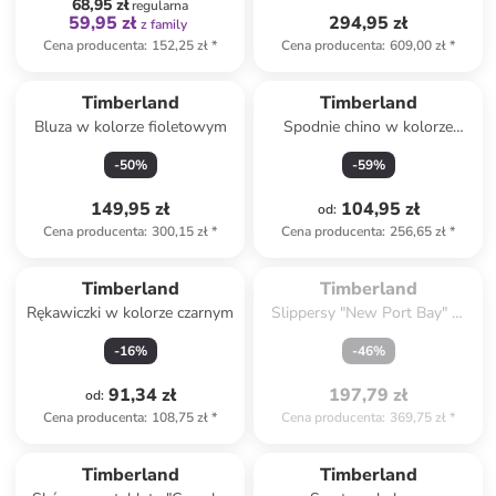
68,95 zł
regularna
59,95 zł
294,95 zł
z family
Cena producenta
:
152,25 zł
*
Cena producenta
:
609,00 zł
*
Timberland
Timberland
Bluza w kolorze fioletowym
Spodnie chino w kolorze
granatowym
-
50
%
-
59
%
149,95 zł
104,95 zł
od
:
Cena producenta
:
300,15 zł
*
Cena producenta
:
256,65 zł
*
Spóźniłeś się.

Wyprzedane
Timberland
Timberland
Rękawiczki w kolorze czarnym
Slippersy "New Port Bay" w
kolorze błękitnym
-
16
%
-
46
%
91,34 zł
197,79 zł
od
:
Cena producenta
:
108,75 zł
*
Cena producenta
:
369,75 zł
*
Timberland
Timberland