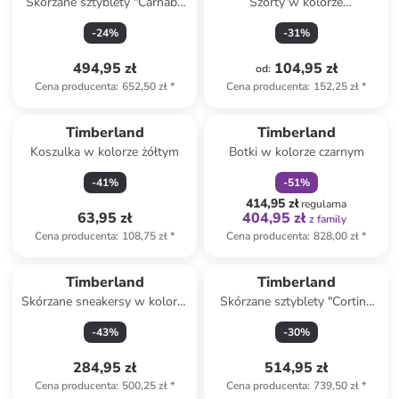
Skórzane sztyblety "Carnaby
Szorty w kolorze
Cool" w kolorze czarnym
pomarańczowym
-
24
%
-
31
%
494,95 zł
104,95 zł
od
:
Cena producenta
:
652,50 zł
*
Cena producenta
:
152,25 zł
*
zniżka
family
Timberland
Timberland
Koszulka w kolorze żółtym
Botki w kolorze czarnym
-
41
%
-
51
%
414,95 zł
regularna
63,95 zł
404,95 zł
z family
Cena producenta
:
108,75 zł
*
Cena producenta
:
828,00 zł
*
Timberland
Timberland
Skórzane sneakersy w kolorze
Skórzane sztyblety "Cortina
granatowym
Valley" w kolorze beżowym
-
43
%
-
30
%
284,95 zł
514,95 zł
Cena producenta
:
500,25 zł
*
Cena producenta
:
739,50 zł
*