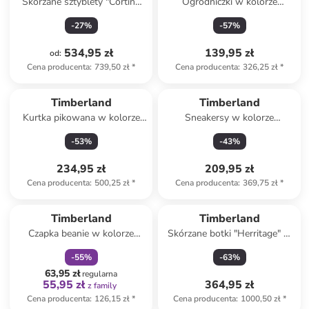
Skórzane sztyblety "Cortina
Ogrodniczki w kolorze
Valley Mid" w kolorze czarnym
beżowym
-
27
%
-
57
%
534,95 zł
139,95 zł
od
:
Cena producenta
:
739,50 zł
*
Cena producenta
:
326,25 zł
*
Timberland
Timberland
Kurtka pikowana w kolorze
Sneakersy w kolorze
granatowym
granatowym
-
53
%
-
43
%
234,95 zł
209,95 zł
Cena producenta
:
500,25 zł
*
Cena producenta
:
369,75 zł
*
zniżka
family
Timberland
Timberland
Czapka beanie w kolorze
Skórzane botki "Herritage" w
niebieskim
kolorze zielono-czarnym
-
55
%
-
63
%
63,95 zł
regularna
55,95 zł
364,95 zł
z family
Cena producenta
:
126,15 zł
*
Cena producenta
:
1000,50 zł
*