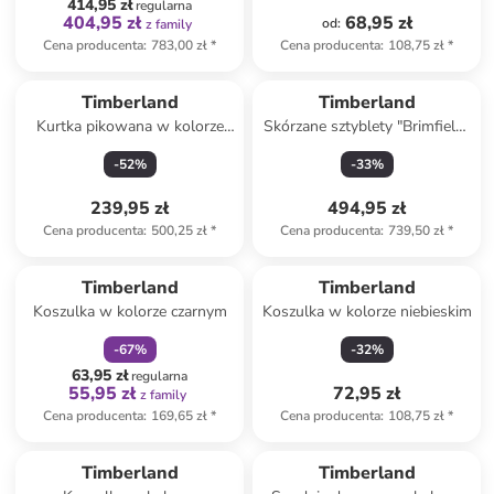
414,95 zł
regularna
404,95 zł
68,95 zł
od
:
z family
Cena producenta
:
783,00 zł
*
Cena producenta
:
108,75 zł
*
Timberland
Timberland
Kurtka pikowana w kolorze
Skórzane sztyblety "Brimfield"
czarno-oliwkowym
w kolorze brązowym
-
52
%
-
33
%
239,95 zł
494,95 zł
Cena producenta
:
500,25 zł
*
Cena producenta
:
739,50 zł
*
zniżka
family
Timberland
Timberland
Koszulka w kolorze czarnym
Koszulka w kolorze niebieskim
-
67
%
-
32
%
63,95 zł
regularna
55,95 zł
72,95 zł
z family
Cena producenta
:
169,65 zł
*
Cena producenta
:
108,75 zł
*
Timberland
Timberland