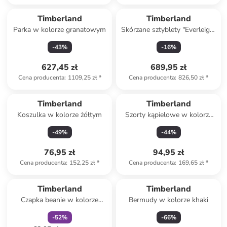
Timberland
Timberland
Parka w kolorze granatowym
Skórzane sztyblety "Everleigh"
w kolorze czarnym
-
43
%
-
16
%
627,45 zł
689,95 zł
Cena producenta
:
1109,25 zł
*
Cena producenta
:
826,50 zł
*
Timberland
Timberland
Koszulka w kolorze żółtym
Szorty kąpielowe w kolorze
brązowym
-
49
%
-
44
%
76,95 zł
94,95 zł
Cena producenta
:
152,25 zł
*
Cena producenta
:
169,65 zł
*
zniżka
family
Timberland
Timberland
Czapka beanie w kolorze
Bermudy w kolorze khaki
bordowym
-
52
%
-
66
%