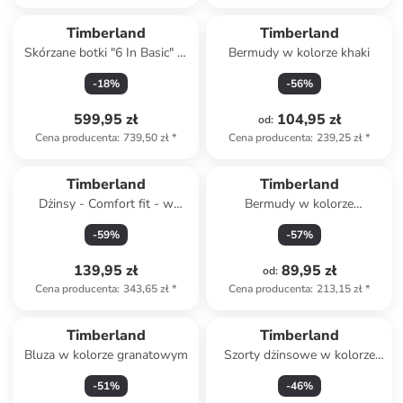
Timberland
Timberland
Skórzane botki "6 In Basic" w
Bermudy w kolorze khaki
kolorze czarnym
-
18
%
-
56
%
599,95 zł
104,95 zł
od
:
Cena producenta
:
739,50 zł
*
Cena producenta
:
239,25 zł
*
Timberland
Timberland
Dżinsy - Comfort fit - w
Bermudy w kolorze
kolorze niebieskim
granatowym
-
59
%
-
57
%
139,95 zł
89,95 zł
od
:
Cena producenta
:
343,65 zł
*
Cena producenta
:
213,15 zł
*
Timberland
Timberland
Bluza w kolorze granatowym
Szorty dżinsowe w kolorze
niebieskim
-
51
%
-
46
%