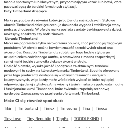
fasonie sportowym lub klasycznym, przypominającym kozaki lub botki, które 
pasować będą do bardziej formalnych stylizacji. 
Buty Timberland dziecięce
Marka przygotowała również kolekcję butów dla najmłodszych. Stylowe 
obuwie Timberland dziecięce cechuje doskonała wygoda i stabilizacja stopy 
podczas chodzenia. W ofercie marka posiada sandały trekkingowe dla dzieci, 
mokasyny, sneakersy czy botki zimowe.
 Ubrania Timberland 
Marka nie poprzestała tylko na tworzeniu obuwia, choć jest ono jej flagowym 
produktem. W ofercie można bowiem znaleźć szeroki wybór ubrań oraz 
akcesoriów. Koszulka Timberland z subtelnym logo będzie stylowym 
uzupełnieniem codziennego outfitu, a zestawiona z modna czapeczką tej 
samej marki będzie stanowiła ciekawy akcent w stroju.
Dbałość o detale, wysoka jakość i podążanie za aktualnymi trendami 
modowymi to cechy, na które stawia marka Timberland. Spodnie oferowane 
przez tego producenta dostępne są w różnych fasonach i wersjach 
kolorystycznych, więc każdy może wśród nich wybrać te, które najlepiej 
odpowiadają danej stylistyce.
A na wiosnę i jesień marka przygotowała modne 
i funkcjonalne kurtki Timberland, które świetnie uzupełnią sezonową 
garderobę. Zapraszamy do przejrzenia oferty marki Timberland.
Może Ci się również spodobać
:
Tikiri
Timberland
Timex
Timezone
Tina
Tineco
Tiny Love
Tiny Republic
TippEx
TODDLEKIND