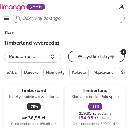
family
Sklep
Timberland wyprzedaż
1
Popularność
Wszystkie filtry
SALE
Dziecko
Niemowlę
Kobieta
Mężczyzna
Świ
zniżka
family
Timberland
Timberland
Szorty kąpielowe w kolorze
Skórzane botki "Pokeypine
granatowym
6in" w kolorze jasnoróżowym
-
78
%
-
55
%
139,95 zł
regularna
36,95 zł
134,95 zł
od
:
z family
Cena producenta
:
169,65 zł
*
Cena producenta
:
300,00 zł
*