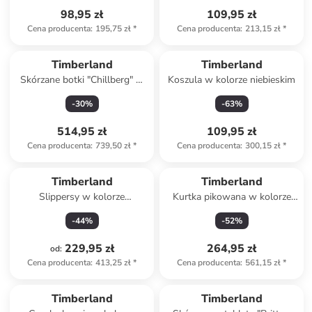
98,95 zł
109,95 zł
Cena producenta
:
195,75 zł
*
Cena producenta
:
213,15 zł
*
Timberland
Timberland
Skórzane botki "Chillberg" w
Koszula w kolorze niebieskim
kolorze brązowym
-
30
%
-
63
%
514,95 zł
109,95 zł
Cena producenta
:
739,50 zł
*
Cena producenta
:
300,15 zł
*
Timberland
Timberland
Slippersy w kolorze
Kurtka pikowana w kolorze
granatowym
czarno-żółtym
-
44
%
-
52
%
229,95 zł
264,95 zł
od
:
Cena producenta
:
413,25 zł
*
Cena producenta
:
561,15 zł
*
Timberland
Timberland