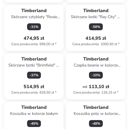
Timberland
Timberland
Skórzane sztyblety "Roxie
Skórzane botki "Ray City" w
Lane" w kolorze czarnym
kolorze jasnobrązowym
-
31
%
-
58
%
474,95 zł
414,95 zł
Cena producenta
:
696,00 zł
*
Cena producenta
:
1000,50 zł
*
Timberland
Timberland
Skórzane botki "Brimfield" w
Czapka beanie w kolorze
kolorze czarnym
niebieskim
-
37
%
-
10
%
514,95 zł
113,10 zł
od
:
Cena producenta
:
826,50 zł
*
Cena producenta
:
126,15 zł
*
Timberland
Timberland
Koszulka w kolorze białym
Koszulka polo w kolorze
granatowym
-
49
%
-
48
%