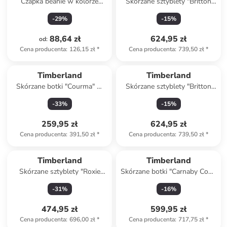
Czapka beanie w kolorze
Skórzane sztyblety "Britton
pomarańczowym
Road Mid" w kolorze
-
29
%
-
15
%
jasnobrązowym
88,64 zł
624,95 zł
od
:
Cena producenta
:
126,15 zł
*
Cena producenta
:
739,50 zł
*
Timberland
Timberland
Skórzane botki "Courma" w
Skórzane sztyblety "Britton
kolorze jasnobrązowym
Road Mid"
-
33
%
-
15
%
259,95 zł
624,95 zł
Cena producenta
:
391,50 zł
*
Cena producenta
:
739,50 zł
*
Timberland
Timberland
Skórzane sztyblety "Roxie
Skórzane botki "Carnaby Cool"
Lane" w kolorze beżowym
w kolorze czarnym
-
31
%
-
16
%
474,95 zł
599,95 zł
Cena producenta
:
696,00 zł
*
Cena producenta
:
717,75 zł
*