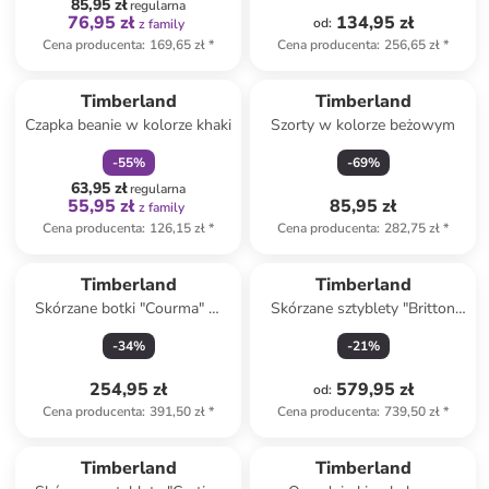
85,95 zł
regularna
76,95 zł
134,95 zł
od
:
z family
Cena producenta
:
169,65 zł
*
Cena producenta
:
256,65 zł
*
zniżka
family
Timberland
Timberland
Czapka beanie w kolorze khaki
Szorty w kolorze beżowym
-
55
%
-
69
%
63,95 zł
regularna
55,95 zł
85,95 zł
z family
Cena producenta
:
126,15 zł
*
Cena producenta
:
282,75 zł
*
Timberland
Timberland
Skórzane botki "Courma" w
Skórzane sztyblety "Britton
kolorze jasnobrązowym
Road Mid" w kolorze czarnym
-
34
%
-
21
%
254,95 zł
579,95 zł
od
:
Cena producenta
:
391,50 zł
*
Cena producenta
:
739,50 zł
*
Timberland
Timberland