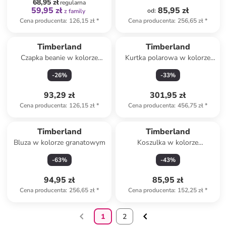
68,95 zł
regularna
59,95 zł
85,95 zł
od
:
z family
Cena producenta
:
126,15 zł
*
Cena producenta
:
256,65 zł
*
Timberland
Timberland
Czapka beanie w kolorze
Kurtka polarowa w kolorze
granatowym
granatowym
-
26
%
-
33
%
93,29 zł
301,95 zł
Cena producenta
:
126,15 zł
*
Cena producenta
:
456,75 zł
*
Timberland
Timberland
Bluza w kolorze granatowym
Koszulka w kolorze
granatowym
-
63
%
-
43
%
94,95 zł
85,95 zł
Cena producenta
:
256,65 zł
*
Cena producenta
:
152,25 zł
*
1
2