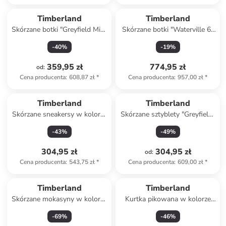
Timberland
Timberland
Skórzane botki "Greyfield Mid"
Skórzane botki "Waterville 6-
w kolorze jasnobrązowym
Inch Basic" w kolorze
-
40
%
-
19
%
jasnobrązowym
359,95 zł
774,95 zł
od
:
Cena producenta
:
608,87 zł
*
Cena producenta
:
957,00 zł
*
Timberland
Timberland
Skórzane sneakersy w kolorze
Skórzane sztyblety "Greyfield"
granatowym
w kolorze czarnym
-
43
%
-
49
%
304,95 zł
304,95 zł
od
:
Cena producenta
:
543,75 zł
*
Cena producenta
:
609,00 zł
*
Timberland
Timberland
Skórzane mokasyny w kolorze
Kurtka pikowana w kolorze
jasnobrązowym
niebieskim
-
69
%
-
46
%