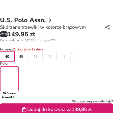
U.S. Polo Assn.
Skórzane trzewiki w kolorze brązowym
149,95 zł
-
71
%
Cena producenta
:
517,65 zł
*
w tym VAT
Rozmiar
Została tylko 1 sztuka
40
45
41
42
43
44
Kolor
Skórzane
trzewiki w
kolorze
Dlaczego ceny się zmieniają?
brązowym
Dodaj do koszyka za
149,95 zł