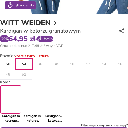
Tylko z
family
WITT WEIDEN
Kardigan w kolorze granatowym
64,95 zł
z
-
70
%
family
Cena producenta
:
217,46 zł
*
w tym VAT
Rozmiar
Została tylko 1 sztuka
50
54
36
38
40
42
44
46
48
52
Kolor
Kardigan w
Kardigan w
Kardigan w
kolorze
kolorze
kolorze
granatowym
białym
jasnobrązowym
Dlaczego ceny się zmieniają?