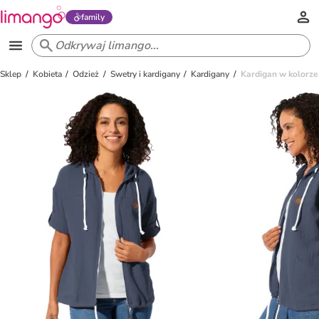
family
Sklep
Kobieta
Odzież
Swetry i kardigany
Kardigany
Kardigan w kolorz