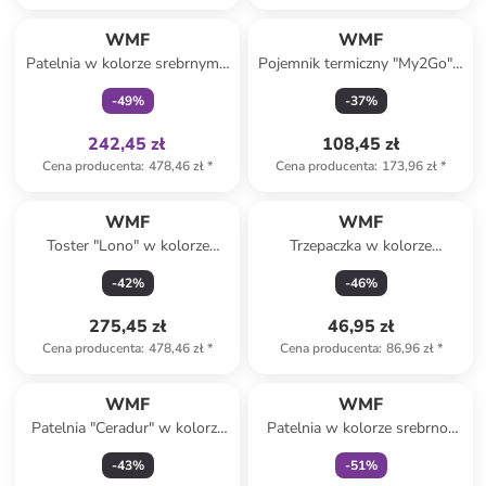
Tylko z
family
WMF
WMF
Patelnia w kolorze srebrnym -
Pojemnik termiczny "My2Go" -
Ø 28 cm
wys. 14,5 x Ø 9,5 cm
-
49
%
-
37
%
242,45 zł
108,45 zł
Cena producenta
:
478,46 zł
*
Cena producenta
:
173,96 zł
*
WMF
WMF
Toster "Lono" w kolorze
Trzepaczka w kolorze
srebrno-czarnym
srebrnym - dł. 20 cm
-
42
%
-
46
%
275,45 zł
46,95 zł
Cena producenta
:
478,46 zł
*
Cena producenta
:
86,96 zł
*
Tylko z
family
WMF
WMF
Patelnia "Ceradur" w kolorze
Patelnia w kolorze srebrno-
srebrnym - Ø 28 cm
czarnym - Ø 32 cm
-
43
%
-
51
%