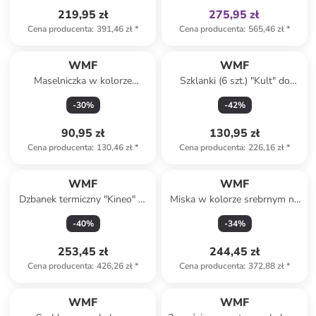
219,95 zł
275,95 zł
Cena producenta
:
391,46 zł
*
Cena producenta
:
565,46 zł
*
WMF
WMF
Maselniczka w kolorze
Szklanki (6 szt.) "Kult" do
srebrnym - (S)22 x (W)11 x
cappuccino - 250 ml
-
30
%
-
42
%
(G)5 cm
90,95 zł
130,95 zł
Cena producenta
:
130,46 zł
*
Cena producenta
:
226,16 zł
*
WMF
WMF
Dzbanek termiczny "Kineo" w
Miska w kolorze srebrnym na
kolorze antracytowym - 1 l
owoce - wys. 26 x Ø 19 cm
-
40
%
-
34
%
253,45 zł
244,45 zł
Cena producenta
:
426,26 zł
*
Cena producenta
:
372,88 zł
*
WMF
WMF