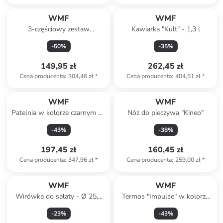
WMF
WMF
3-częściowy zestaw
Kawiarka "Kult" - 1,3 l
barmański - shaker, tłuczek,
-
50
%
-
35
%
szczypce
149,95 zł
262,45 zł
Cena producenta
:
304,46 zł
*
Cena producenta
:
404,51 zł
*
WMF
WMF
Patelnia w kolorze czarnym do
Nóż do pieczywa "Kineo"
duszenia - Ø 28 cm
-
43
%
-
38
%
197,45 zł
160,45 zł
Cena producenta
:
347,96 zł
*
Cena producenta
:
259,00 zł
*
WMF
WMF
Wirówka do sałaty - Ø 25,4
Termos "Impulse" w kolorze
cm
miedzianym - 1 l
-
23
%
-
43
%