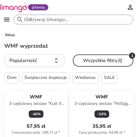
family
Sklep
WMF wyprzedaż
1
Popularność
Wszystkie filtry
Dom
Świąteczne inspiracje
Wielkanoc
SALE
Produkt zarezerwowany
WMF
WMF
3-częściowy zestaw "Kult X"
3-częściowy zestaw "McEgg"
w kolorze czarnym
w kolorze różowym na jajko
-
46
%
-
34
%
57,95 zł
35,95 zł
Cena producenta
:
108,71 zł
*
Cena producenta
:
54,99 zł
*