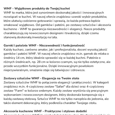
WMF - Wyjątkowe produkty do Twojej kuchni
WMF to marka, która jest synonimem doskonałej jakości i innowacyjnych 
rozwiązań w kuchni. W naszej ofercie znajdziesz szeroki wybór produktów, 
które ułatwią codzienne gotowanie i sprawią, że każda potrawa będzie 
smakować wyjątkowo. Od garnków i patelni, po zestawy sztućców i akcesoria 
kuchenne - WMF to gwarancja niezawodności i elegancji. Nasze produkty 
charakteryzują się nowoczesnym designem i trwałością, dzięki czemu 
stanowią doskonałą inwestycję na lata.
Garnki i patelnie WMF - Niezawodność i funkcjonalność
Każdy kucharz, zarówno amator, jak i profesjonalista, doceni wysoką jakość 
garnków i patelni WMF. W naszej ofercie znajdziesz m.in. garnek do mleka o 
średnicy 14 cm, który idealnie sprawdzi się w każdej kuchni. Patelnie o 
różnych średnicach, np. 28 cm w kolorze czarnym, są nie tylko estetyczne, ale 
przede wszystkim funkcjonalne. Dzięki innowacyjnym powłokom 
nieprzywieralnym, smażenie staje się łatwiejsze i zdrowsze. 
Zestawy sztućców WMF - Elegancja na Twoim stole
Zestawy sztućców WMF to połączenie elegancji i praktyczności. W kategorii 
znajdziesz m.in. 4-częściowy zestaw "Safari" dla dzieci oraz 4-częściowy 
zestaw "Farm" w kolorze srebrnym. Każdy zestaw wyróżnia się precyzyjnym 
wykonaniem i nowoczesnym designem, który doskonale komponuje się z 
każdą zastawą stołową. Sztućce WMF to nie tylko narzędzia do jedzenia, ale 
także element dekoracyjny, który podkreśla charakter Twojego stołu.
Akcesoria kuchenne WMF - Praktyczne i stylowe dodatki