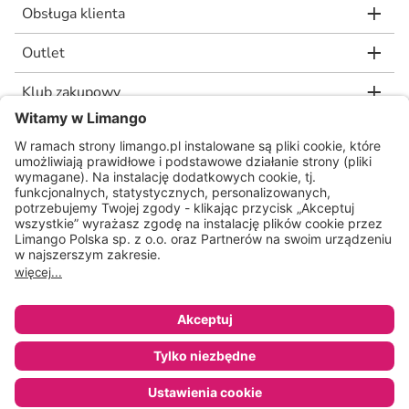
Obsługa klienta
Outlet
Klub zakupowy
limango.de
limango.nl
* Rekomendowana, niewiążąca cena detaliczna producenta, jaką wskazał nam
nasz dostawca. Wartość procentowa oznacza różnicę pomiędzy naszą ceną a
rekomendowaną ceną detaliczną producenta.
ᵃ Regulamin oraz warunki promocji dostępne na stronie