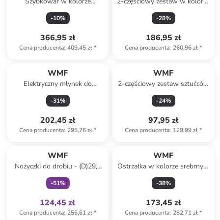
Szybkowar w kolorze
2-częściowy zestaw w kolorze
srebrno-czarnym do ryżu
biało-srebrnym do mleka i
-
10
%
-
28
%
cukru
366,95 zł
186,95 zł
Cena producenta
:
409,45 zł
*
Cena producenta
:
260,96 zł
*
WMF
WMF
Elektryczny młynek do
2-częściowy zestaw sztućców
przypraw - wys. 21 x Ø 5 cm
"Nuova" w kolorze srebrnym
-
31
%
-
24
%
do sera
202,45 zł
97,95 zł
Cena producenta
:
295,76 zł
*
Cena producenta
:
129,99 zł
*
Tylko z
family
WMF
WMF
Nożyczki do drobiu - (D)29,5
Ostrzałka w kolorze srebrnym
cm
- 22,5 x 9,5 x 6,5 cm
-
51
%
-
38
%
124,45 zł
173,45 zł
Cena producenta
:
256,61 zł
*
Cena producenta
:
282,71 zł
*