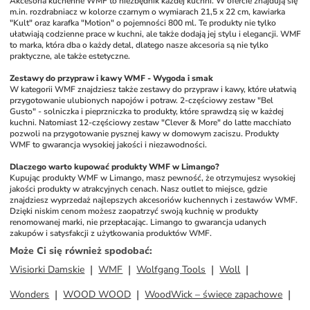
Akcesoria kuchenne WMF to niezbędnik każdej kuchni. W ofercie znajdują się 
m.in. rozdrabniacz w kolorze czarnym o wymiarach 21,5 x 22 cm, kawiarka 
"Kult" oraz karafka "Motion" o pojemności 800 ml. Te produkty nie tylko 
ułatwiają codzienne prace w kuchni, ale także dodają jej stylu i elegancji. WMF 
to marka, która dba o każdy detal, dlatego nasze akcesoria są nie tylko 
praktyczne, ale także estetyczne.
Zestawy do przypraw i kawy WMF - Wygoda i smak
W kategorii WMF znajdziesz także zestawy do przypraw i kawy, które ułatwią 
przygotowanie ulubionych napojów i potraw. 2-częściowy zestaw "Bel 
Gusto" - solniczka i pieprzniczka to produkty, które sprawdzą się w każdej 
kuchni. Natomiast 12-częściowy zestaw "Clever & More" do latte macchiato 
pozwoli na przygotowanie pysznej kawy w domowym zaciszu. Produkty 
WMF to gwarancja wysokiej jakości i niezawodności.
Dlaczego warto kupować produkty WMF w Limango?
Kupując produkty WMF w Limango, masz pewność, że otrzymujesz wysokiej 
jakości produkty w atrakcyjnych cenach. Nasz outlet to miejsce, gdzie 
znajdziesz wyprzedaż najlepszych akcesoriów kuchennych i zestawów WMF. 
Dzięki niskim cenom możesz zaopatrzyć swoją kuchnię w produkty 
renomowanej marki, nie przepłacając. Limango to gwarancja udanych 
zakupów i satysfakcji z użytkowania produktów WMF.
Może Ci się również spodobać
:
Wisiorki Damskie
WMF
Wolfgang Tools
Woll
Wonders
WOOD WOOD
WoodWick – świece zapachowe