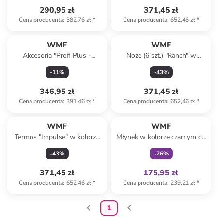
290,95 zł
371,45 zł
Cena producenta
:
382,76 zł
*
Cena producenta
:
652,46 zł
*
WMF
WMF
Akcesoria "Profi Plus -
Noże (6 szt.) "Ranch" w
krajalnica do tagliatelle" do
kolorze jasnobrązowym do
-
11
%
-
43
%
robota kuchennego
steków - dł. 24 cm
346,95 zł
371,45 zł
Cena producenta
:
391,46 zł
*
Cena producenta
:
652,46 zł
*
Tylko z
family
WMF
WMF
Termos "Impulse" w kolorze
Młynek w kolorze czarnym do
miedzianym do herbaty i kawy
przypraw - wys. 42,3 x Ø 8,2
-
43
%
-
26
%
- 1 l
cm
371,45 zł
175,95 zł
Cena producenta
:
652,46 zł
*
Cena producenta
:
239,21 zł
*
1