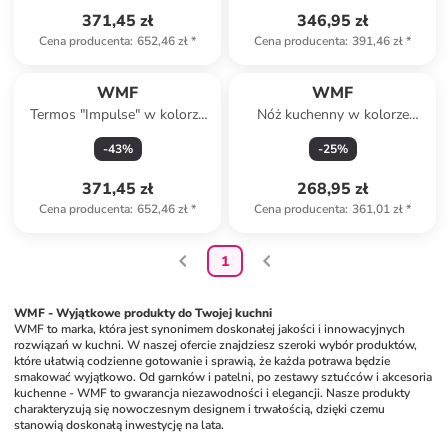
371,45 zł
346,95 zł
Cena producenta
:
652,46 zł
*
Cena producenta
:
391,46 zł
*
WMF
WMF
Termos "Impulse" w kolorze
Nóż kuchenny w kolorze
miedzianym do herbaty i kawy
czarnym - dł. 15 cm
-
43
%
-
25
%
- 1 l
371,45 zł
268,95 zł
Cena producenta
:
652,46 zł
*
Cena producenta
:
361,01 zł
*
1
WMF - Wyjątkowe produkty do Twojej kuchni
WMF to marka, która jest synonimem doskonałej jakości i innowacyjnych 
rozwiązań w kuchni. W naszej ofercie znajdziesz szeroki wybór produktów, 
które ułatwią codzienne gotowanie i sprawią, że każda potrawa będzie 
smakować wyjątkowo. Od garnków i patelni, po zestawy sztućców i akcesoria 
kuchenne - WMF to gwarancja niezawodności i elegancji. Nasze produkty 
charakteryzują się nowoczesnym designem i trwałością, dzięki czemu 
stanowią doskonałą inwestycję na lata.