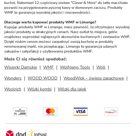
kuchni. Natomiast 12-częściowy zestaw "Clever & More" do latte macchiato 
pozwoli na przygotowanie pysznej kawy w domowym zaciszu. Produkty 
WMF to gwarancja wysokiej jakości i niezawodności.
Dlaczego warto kupować produkty WMF w Limango?
Kupując produkty WMF w Limango, masz pewność, że otrzymujesz wysokiej 
jakości produkty w atrakcyjnych cenach. Nasz outlet to miejsce, gdzie 
znajdziesz wyprzedaż najlepszych akcesoriów kuchennych i zestawów WMF. 
Dzięki niskim cenom możesz zaopatrzyć swoją kuchnię w produkty 
renomowanej marki, nie przepłacając. Limango to gwarancja udanych 
zakupów i satysfakcji z użytkowania produktów WMF.
Może Ci się również spodobać
:
Wisiorki Damskie
WMF
Wolfgang Tools
Woll
Wonders
WOOD WOOD
WoodWick – świece zapachowe
Woolrich
Wózki kombi
Wózki dla lalek