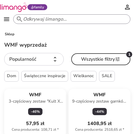
family
Sklep
WMF wyprzedaż
1
Popularność
Wszystkie filtry
Dom
Świąteczne inspiracje
Wielkanoc
SALE
WMF
WMF
3-częściowy zestaw "Kult X"
9-częściowy zestaw garnków
w kolorze czarnym
"Function 4"
-
46
%
-
44
%
57,95 zł
1408,95 zł
Cena producenta
:
108,71 zł
*
Cena producenta
:
2518,65 zł
*