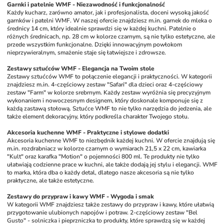
Garnki i patelnie WMF - Niezawodność i funkcjonalność
Każdy kucharz, zarówno amator, jak i profesjonalista, doceni wysoką jakość 
garnków i patelni WMF. W naszej ofercie znajdziesz m.in. garnek do mleka o 
średnicy 14 cm, który idealnie sprawdzi się w każdej kuchni. Patelnie o 
różnych średnicach, np. 28 cm w kolorze czarnym, są nie tylko estetyczne, ale 
przede wszystkim funkcjonalne. Dzięki innowacyjnym powłokom 
nieprzywieralnym, smażenie staje się łatwiejsze i zdrowsze. 
Zestawy sztućców WMF - Elegancja na Twoim stole
Zestawy sztućców WMF to połączenie elegancji i praktyczności. W kategorii 
znajdziesz m.in. 4-częściowy zestaw "Safari" dla dzieci oraz 4-częściowy 
zestaw "Farm" w kolorze srebrnym. Każdy zestaw wyróżnia się precyzyjnym 
wykonaniem i nowoczesnym designem, który doskonale komponuje się z 
każdą zastawą stołową. Sztućce WMF to nie tylko narzędzia do jedzenia, ale 
także element dekoracyjny, który podkreśla charakter Twojego stołu.
Akcesoria kuchenne WMF - Praktyczne i stylowe dodatki
Akcesoria kuchenne WMF to niezbędnik każdej kuchni. W ofercie znajdują się 
m.in. rozdrabniacz w kolorze czarnym o wymiarach 21,5 x 22 cm, kawiarka 
"Kult" oraz karafka "Motion" o pojemności 800 ml. Te produkty nie tylko 
ułatwiają codzienne prace w kuchni, ale także dodają jej stylu i elegancji. WMF 
to marka, która dba o każdy detal, dlatego nasze akcesoria są nie tylko 
praktyczne, ale także estetyczne.
Zestawy do przypraw i kawy WMF - Wygoda i smak
W kategorii WMF znajdziesz także zestawy do przypraw i kawy, które ułatwią 
przygotowanie ulubionych napojów i potraw. 2-częściowy zestaw "Bel 
Gusto" - solniczka i pieprzniczka to produkty, które sprawdzą się w każdej 