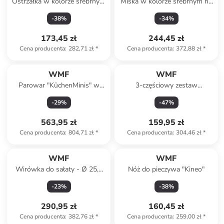
Ostrzałka w kolorze srebrnym
Miska w kolorze srebrnym na
- 22,5 x 9,5 x 6,5 cm
owoce - wys. 26 x Ø 19 cm
-
38
%
-
34
%
173,45 zł
244,45 zł
Cena producenta
:
282,71 zł
*
Cena producenta
:
372,88 zł
*
WMF
WMF
Parowar "KüchenMinis" w
3-częściowy zestaw
kolorze srebrno-czarnym
barmański - shaker, tłuczek,
-
29
%
-
47
%
szczypce
563,95 zł
159,95 zł
Cena producenta
:
804,71 zł
*
Cena producenta
:
304,46 zł
*
WMF
WMF
Wirówka do sałaty - Ø 25,4
Nóż do pieczywa "Kineo"
cm
-
23
%
-
38
%
290,95 zł
160,45 zł
Cena producenta
:
382,76 zł
*
Cena producenta
:
259,00 zł
*