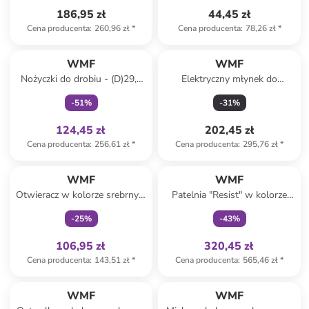
186,95 zł
44,45 zł
Cena producenta
:
260,96 zł
*
Cena producenta
:
78,26 zł
*
Tylko z
family
WMF
WMF
Nożyczki do drobiu - (D)29,5
Elektryczny młynek do
cm
przypraw - wys. 21 x Ø 5 cm
-
51
%
-
31
%
124,45 zł
202,45 zł
Cena producenta
:
256,61 zł
*
Cena producenta
:
295,76 zł
*
Tylko z
family
Tylko z
family
WMF
WMF
Otwieracz w kolorze srebrnym
Patelnia "Resist" w kolorze
do puszek
srebrnym - Ø 28 cm
-
25
%
-
43
%
106,95 zł
320,45 zł
Cena producenta
:
143,51 zł
*
Cena producenta
:
565,46 zł
*
WMF
WMF