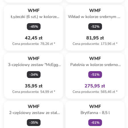
WMF
WMF
Łyżeczki (6 szt.) w kolorze
Wkład w kolorze srebrnym do
srebrnym - dł. 11 cm
gotowania na parze do
-
45
%
-
52
%
szybkowaru - Ø 22 cm
42,45 zł
81,95 zł
Cena producenta
:
78,26 zł
*
Cena producenta
:
173,96 zł
*
Tylko z
family
WMF
WMF
3-częściowy zestaw "McEgg"
Patelnia w kolorze srebrno-
w kolorze różowym na jajko
czarnym - Ø 32 cm
-
34
%
-
51
%
35,95 zł
275,95 zł
Cena producenta
:
54,99 zł
*
Cena producenta
:
565,46 zł
*
Tylko z
family
WMF
WMF
2-częściowy zestaw ze stali
Brytfanna - 8,5 l
szlachetnej - 4,5 l
-
35
%
-
61
%