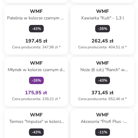
WMF
WMF
Patelnia w kolorze czarnym do
Kawiarka "Kult" - 1,3 l
duszenia - Ø 28 cm
-
43
%
-
35
%
197,45 zł
262,45 zł
Cena producenta
:
347,96 zł
*
Cena producenta
:
404,51 zł
*
Tylko z
family
WMF
WMF
Młynek w kolorze czarnym do
Noże (6 szt.) "Ranch" w
przypraw - wys. 42,3 x Ø 8,2
kolorze jasnobrązowym do
-
26
%
-
43
%
cm
steków - dł. 24 cm
175,95 zł
371,45 zł
Cena producenta
:
239,21 zł
*
Cena producenta
:
652,46 zł
*
WMF
WMF
Termos "Impulse" w kolorze
Akcesoria "Profi Plus -
miedzianym - 1 l
krajalnica do tagliatelle" do
-
43
%
-
11
%
robota kuchennego