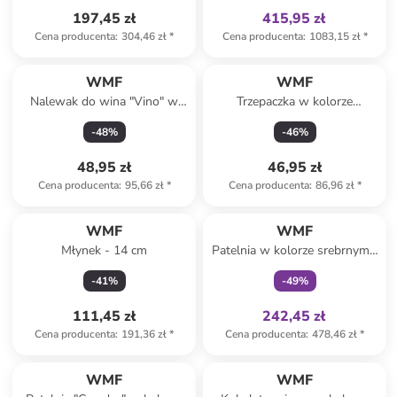
197,45 zł
415,95 zł
Cena producenta
:
304,46 zł
*
Cena producenta
:
1083,15 zł
*
WMF
WMF
Nalewak do wina "Vino" w
Trzepaczka w kolorze
kolorze czarno-srebrnym z
srebrnym - dł. 20 cm
-
48
%
-
46
%
korkiem - (W)4 cm
48,95 zł
46,95 zł
Cena producenta
:
95,66 zł
*
Cena producenta
:
86,96 zł
*
Tylko z
family
WMF
WMF
Młynek - 14 cm
Patelnia w kolorze srebrnym -
Ø 28 cm
-
41
%
-
49
%
111,45 zł
242,45 zł
Cena producenta
:
191,36 zł
*
Cena producenta
:
478,46 zł
*
WMF
WMF