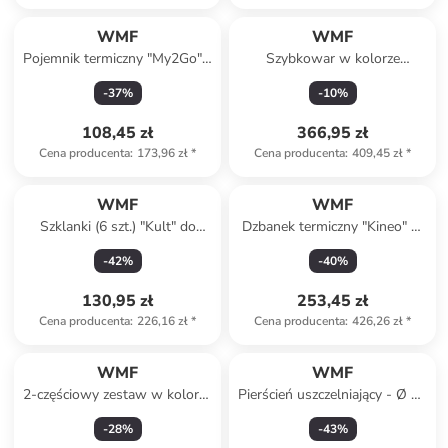
WMF
WMF
Pojemnik termiczny "My2Go" -
Szybkowar w kolorze
wys. 14,5 x Ø 9,5 cm
srebrno-czarnym do ryżu
-
37
%
-
10
%
108,45 zł
366,95 zł
Cena producenta
:
173,96 zł
*
Cena producenta
:
409,45 zł
*
WMF
WMF
Szklanki (6 szt.) "Kult" do
Dzbanek termiczny "Kineo" w
cappuccino - 250 ml
kolorze antracytowym - 1 l
-
42
%
-
40
%
130,95 zł
253,45 zł
Cena producenta
:
226,16 zł
*
Cena producenta
:
426,26 zł
*
WMF
WMF
2-częściowy zestaw w kolorze
Pierścień uszczelniający - Ø 18
biało-srebrnym do mleka i
cm
-
28
%
-
43
%
cukru