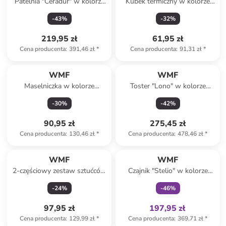
Patelnia "Ceradur" w kolorze
Kubek termiczny w kolorze
srebrnym - Ø 28 cm
brązowo-czarnym - 350 ml
-
43
%
-
32
%
219,95 zł
61,95 zł
Cena producenta
:
391,46 zł
*
Cena producenta
:
91,31 zł
*
WMF
WMF
Maselniczka w kolorze
Toster "Lono" w kolorze
srebrnym - (S)22 x (W)11 x
srebrno-czarnym
-
30
%
-
42
%
(G)5 cm
90,95 zł
275,45 zł
Cena producenta
:
130,46 zł
*
Cena producenta
:
478,46 zł
*
Tylko z
family
WMF
WMF
2-częściowy zestaw sztućców
Czajnik "Stelio" w kolorze
"Nuova" w kolorze srebrnym
srebrnym - 1,7 l
-
24
%
-
46
%
do sera
97,95 zł
197,95 zł
Cena producenta
:
129,99 zł
*
Cena producenta
:
369,71 zł
*