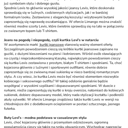
już symbolem stylu i dobrego gustu. 
Spodnie Levis to głównie wysokiej jakości jeansy Levis, które doskonale 
sprawdzają się w luźnych, codziennych stylizacjach, jak i w bardziej 
formalnym looku. Zestawione z elegancką koszulą i wizytowymi butami 
zaprezentują się naprawdę oszałamiająco. W ofercie Limango można znaleźć 
również modne szorty Levis, które świetnie sprawdzą się na lato w połączeniu 
ze zwiewnym topem lub T-shirtem.
Jeans na pogodę i niepogodę, czyli kurtka Levi’s w natarciu
W asortymencie marki 
 kurtki jeansowe
 stanowią ważny element oferty. 
Szczególnym powodzeniem cieszą się krótkie kurtki jeansowe zapinane na 
guziki, z dużymi kieszeniami na piersi i kołnierzem. Wśród osób stawiających 
na czystą i nieprzekombinowaną klasykę, największym powodzeniem cieszy 
się kurtka Levis zestawiona z prostym, białym T-shirtem i spodniami. Ta, choć 
kojarzona głównie z luźnymi i sportowymi outfitami, równie dobrze 
zaprezentuje się ze zwiewną maxi sukienką w nieco bardziej romantycznym 
stylu. A czy wiesz, że kurtka Levis może być również elementem niezwykle 
kobiecego i seksownego outfitu? W takiej odsłonie genialnie będzie 
współgrać z wysokimi szpilkami i dopasowanymi spodniami. W duecie z 
rurkami, nieźle zaprezentują się kurtki o kroju oversize, natomiast do kobiecych 
sukienek, dobierz dopasowany model, który nada stylizacji kształtu i podkreśli 
atuty sylwetki. W ofercie Limango znajdziesz także kurtki Levis w wersji na 
chłodniejsze dni z dodatkowym ociepleniem w postaci sztucznego, jasnego 
futerka. 
Buty Levi’s - modna podstawa w casualowym stylu
Levis, choć kojarzony głównie z przemysłem odzieżowym, ogromną 
popularnością cieszy się także na rynku obuwniczym. Wychodząc naprzeciw 