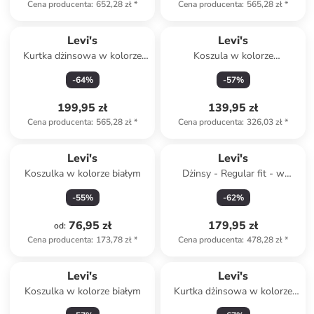
Cena producenta
:
652,28 zł
*
Cena producenta
:
565,28 zł
*
Levi's
Levi's
Kurtka dżinsowa w kolorze
Koszula w kolorze
granatowym
jasnoróżowym
-
64
%
-
57
%
199,95 zł
139,95 zł
Cena producenta
:
565,28 zł
*
Cena producenta
:
326,03 zł
*
Levi's
Levi's
Koszulka w kolorze białym
Dżinsy - Regular fit - w
kolorze białym
-
55
%
-
62
%
76,95 zł
179,95 zł
od
:
Cena producenta
:
173,78 zł
*
Cena producenta
:
478,28 zł
*
Levi's
Levi's
Koszulka w kolorze białym
Kurtka dżinsowa w kolorze
niebieskim