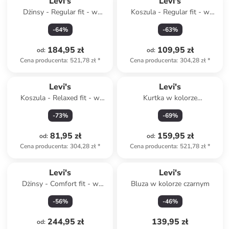
Levi's
Levi's
Dżinsy - Regular fit - w
Koszula - Regular fit - w
kolorze niebieskim
kolorze khaki
-
64
%
-
63
%
184,95 zł
109,95 zł
od
:
od
:
Cena producenta
:
521,78 zł
*
Cena producenta
:
304,28 zł
*
Levi's
Levi's
Koszula - Relaxed fit - w
Kurtka w kolorze
kolorze błękitno-zielonym
karmelowym
-
73
%
-
69
%
81,95 zł
159,95 zł
od
:
od
:
Cena producenta
:
304,28 zł
*
Cena producenta
:
521,78 zł
*
Levi's
Levi's
Dżinsy - Comfort fit - w
Bluza w kolorze czarnym
kolorze niebieskim
-
56
%
-
46
%
244,95 zł
139,95 zł
od
: