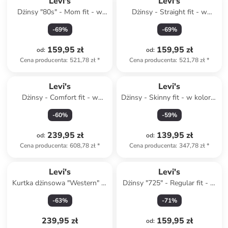
Levi's
Levi's
Dżinsy "80s" - Mom fit - w
Dżinsy - Straight fit - w
kolorze czarnym
kolorze błękitnym
-
69
%
-
69
%
159,95 zł
159,95 zł
od
:
od
:
Cena producenta
:
521,78 zł
*
Cena producenta
:
521,78 zł
*
Levi's
Levi's
Dżinsy - Comfort fit - w
Dżinsy - Skinny fit - w kolorze
kolorze granatowym
błękitnym
-
60
%
-
59
%
239,95 zł
139,95 zł
od
:
od
:
Cena producenta
:
608,78 zł
*
Cena producenta
:
347,78 zł
*
Levi's
Levi's
Kurtka dżinsowa "Western" w
Dżinsy "725" - Regular fit - w
kolorze jasnobrązowym
kolorze niebieskim
-
63
%
-
71
%
239,95 zł
159,95 zł
od
: