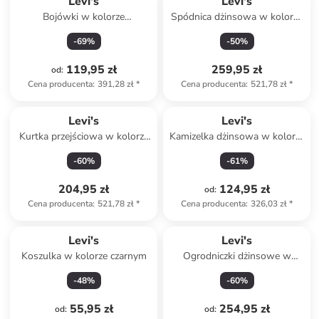
Levi's
Levi's
Bojówki w kolorze
Spódnica dżinsowa w kolorze
oliwkowym
błękitnym
-
69
%
-
50
%
119,95 zł
259,95 zł
od
:
Cena producenta
:
391,28 zł
*
Cena producenta
:
521,78 zł
*
Levi's
Levi's
Kurtka przejściowa w kolorze
Kamizelka dżinsowa w kolorze
beżowym
niebieskim
-
60
%
-
61
%
204,95 zł
124,95 zł
od
:
Cena producenta
:
521,78 zł
*
Cena producenta
:
326,03 zł
*
Levi's
Levi's
Koszulka w kolorze czarnym
Ogrodniczki dżinsowe w
kolorze granatowym
-
48
%
-
60
%
55,95 zł
254,95 zł
od
:
od
: