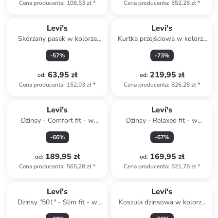
Cena producenta
:
108,53 zł
*
Cena producenta
:
652,28 zł
*
Levi's
Levi's
Skórzany pasek w kolorze
Kurtka przejściowa w kolorze
brązowym
ciemnozielonym
-
57
%
-
73
%
63,95 zł
219,95 zł
od
:
od
:
Cena producenta
:
152,03 zł
*
Cena producenta
:
826,28 zł
*
Levi's
Levi's
Dżinsy - Comfort fit - w
Dżinsy - Relaxed fit - w
kolorze niebieskim
kolorze niebieskim
-
66
%
-
67
%
189,95 zł
169,95 zł
od
:
od
:
Cena producenta
:
565,28 zł
*
Cena producenta
:
521,78 zł
*
Levi's
Levi's
Dżinsy "501" - Slim fit - w
Koszula dżinsowa w kolorze
kolorze czarnym
niebieskim