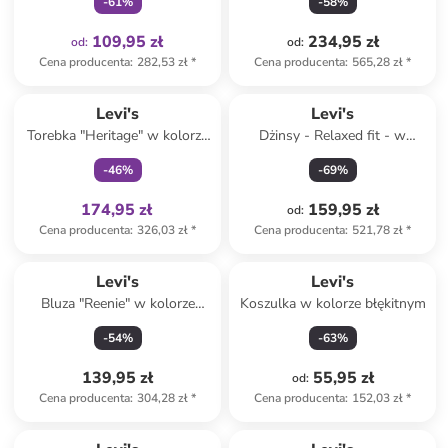
-
61
%
-
58
%
109,95 zł
234,95 zł
od
:
od
:
Cena producenta
:
282,53 zł
*
Cena producenta
:
565,28 zł
*
Tylko z
family
Levi's
Levi's
Torebka "Heritage" w kolorze
Dżinsy - Relaxed fit - w
granatowym - 36 x 40,3 x 16
kolorze granatowym
-
46
%
-
69
%
cm - 23 l
174,95 zł
159,95 zł
od
:
Cena producenta
:
326,03 zł
*
Cena producenta
:
521,78 zł
*
Levi's
Levi's
Bluza "Reenie" w kolorze
Koszulka w kolorze błękitnym
zielono-błękitnym
-
54
%
-
63
%
139,95 zł
55,95 zł
od
:
Cena producenta
:
304,28 zł
*
Cena producenta
:
152,03 zł
*