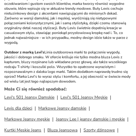
oczekiwaniom i gustom swoich klientów, marka tworzy również wygodne 
obuwie, które wpisuje się w aktualne trendy modowe. Buty Levis cechuje 
nietuzinkowy design z akcentami nawiązującymi do minionych dekad. 
Zarówno w wersji damskiej, jak i męskiej, wyróżniają się nietypowymi 
połączeniami kolorystycznymi, jak i samą stylistyką, dzięki czemu stanowią 
oryginalny detal naszej stylizacji. Buty Levis świetnie dopełnią kreacje w 
casualowym stylu, stawiając poniekąd przysłowiową kropkę nad i. To, co 
jednak najważniejsze - w ich przypadku, modny design idzie także w parze z 
wygodą. 
Outdoor z marką Levi’s
Linia outdoorowa marki to połączenie wygody, 
jakości i dobrego smaku. W ofercie króluje nie tylko modna bluza Levis z 
kapturem, bluzy rozpinane lub wkładane przez głowę, ale także wszelkiego 
rodzaju T-shirty i koszulki polo. Wszystko to opatrzone wyrazistym i 
rozpoznawalnym z daleka logo marki. Takim dodatkom naprawdę trudno się 
oprzeć! Marka Levi's to wyraz stylu i komfortu, a jej obecność w świecie mody 
od wielu lat jest tego najlepszym dowodem.
Może Ci się również spodobać
:
Levi's 501 Jeansy Damskie
Levi's 501 Jeansy Męskie
Levis dla dzieci
Markowe Jeansy damskie
Markowe Jeansy męskie
Jeansy Lee | jeansy damskie i męskie
Kurtki Meskie Jeans
Bluza Jeansowa
Szorty dżinsowe