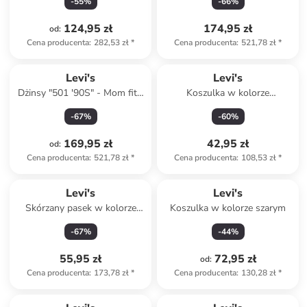
-
55
%
-
66
%
124,95 zł
174,95 zł
od
:
Cena producenta
:
282,53 zł
*
Cena producenta
:
521,78 zł
*
Levi's
Levi's
Dżinsy "501 '90S" - Mom fit -
Koszulka w kolorze
w kolorze błękitnym
czerwonym
-
67
%
-
60
%
169,95 zł
42,95 zł
od
:
Cena producenta
:
521,78 zł
*
Cena producenta
:
108,53 zł
*
Levi's
Levi's
Skórzany pasek w kolorze
Koszulka w kolorze szarym
brązowym
-
67
%
-
44
%
55,95 zł
72,95 zł
od
:
Cena producenta
:
173,78 zł
*
Cena producenta
:
130,28 zł
*
Tylko z
family