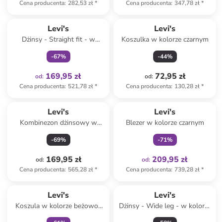
Cena producenta
:
282,53 zł
*
Cena producenta
:
347,78 zł
*
Tylko z
family
Levi's
Levi's
Dżinsy - Straight fit - w
Koszulka w kolorze czarnym
kolorze niebieskim
-
67
%
-
44
%
169,95 zł
72,95 zł
od
:
od
:
Cena producenta
:
521,78 zł
*
Cena producenta
:
130,28 zł
*
Tylko z
family
Levi's
Levi's
Kombinezon dżinsowy w
Blezer w kolorze czarnym
kolorze czarnym
-
69
%
-
71
%
169,95 zł
209,95 zł
od
:
od
:
Cena producenta
:
565,28 zł
*
Cena producenta
:
739,28 zł
*
Tylko z
family
Levi's
Levi's
Koszula w kolorze beżowo-
Dżinsy - Wide leg - w kolorze
białym
granatowym