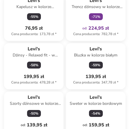
Levi's
Levi's
Kapelusz w kolorze
Trencz dżinsowy w kolorze
jasnobrązowym
niebieskim
-
55
%
-
71
%
76,95 zł
224,95 zł
od
:
Cena producenta
:
173,78 zł
*
Cena producenta
:
782,78 zł
*
Levi's
Levi's
Dżinsy - Relaxed fit - w
Bluzka w kolorze białym
kolorze granatowym
-
58
%
-
59
%
199,95 zł
139,95 zł
Cena producenta
:
478,28 zł
*
Cena producenta
:
347,78 zł
*
Levi's
Levi's
Szorty dżinsowe w kolorze
Sweter w kolorze bordowym
błękitnym
-
50
%
-
54
%
139,95 zł
159,95 zł
od
:
od
: