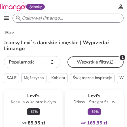
family
Sklep
Jeansy Levi`s damskie i męskie | Wyprzedaż
Limango
1
Popularność
Wszystkie filtry
SALE
Mężczyzna
Kobieta
Świąteczne inspiracje
Wie
Tylko z
family
Levi's
Levi's
Koszula w kolorze białym
Dżinsy - Straight fit - w
kolorze błękitnym
-
67
%
-
69
%
85,95 zł
169,95 zł
od
:
od
: