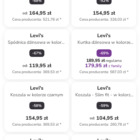
-
68
%
-
52
%
164,95 zł
154,95 zł
od
:
Cena producenta
:
521,78 zł
*
Cena producenta
:
326,03 zł
*
zniżka
family
Produkt zarezerwowany
Levi's
Levi's
Spódnica dżinsowa w kolorze
Kurtka dżinsowa w kolorze
granatowym
zielonym
-
67
%
-
69
%
189,95 zł
regularna
119,95 zł
179,95 zł
od
:
z family
Cena producenta
:
369,53 zł
*
Cena producenta
:
587,03 zł
*
Levi's
Levi's
Koszula w kolorze czarnym
Koszula - Slim fit - w kolorze
błękitno-szarym
-
58
%
-
59
%
154,95 zł
104,95 zł
od
:
Cena producenta
:
369,53 zł
*
Cena producenta
:
260,78 zł
*