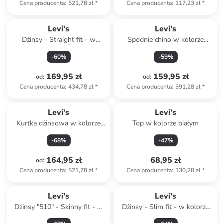
Cena producenta
:
521,78 zł
*
Cena producenta
:
117,23 zł
*
Levi's
Levi's
Dżinsy - Straight fit - w
Spodnie chino w kolorze
kolorze czarnym
granatowym
-
60
%
-
59
%
169,95 zł
159,95 zł
od
:
od
:
Cena producenta
:
434,78 zł
*
Cena producenta
:
391,28 zł
*
Levi's
Levi's
Kurtka dżinsowa w kolorze
Top w kolorze białym
błękitnym
-
68
%
-
47
%
164,95 zł
68,95 zł
od
:
Cena producenta
:
521,78 zł
*
Cena producenta
:
130,28 zł
*
Levi's
Levi's
Dżinsy "510" - Skinny fit - w
Dżinsy - Slim fit - w kolorze
kolorze czarnym
kremowym