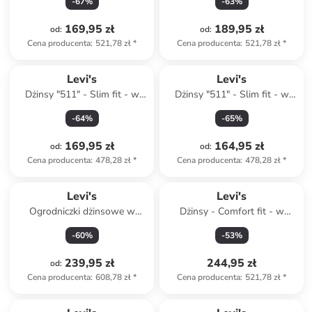
-
67
%
-
63
%
169,95 zł
189,95 zł
od
:
od
:
Cena producenta
:
521,78 zł
*
Cena producenta
:
521,78 zł
*
Levi's
Levi's
Dżinsy "511" - Slim fit - w
Dżinsy "511" - Slim fit - w
kolorze khaki
kolorze beżowym
-
64
%
-
65
%
169,95 zł
164,95 zł
od
:
od
:
Cena producenta
:
478,28 zł
*
Cena producenta
:
478,28 zł
*
Levi's
Levi's
Ogrodniczki dżinsowe w
Dżinsy - Comfort fit - w
kolorze błękitnym
kolorze niebieskim
-
60
%
-
53
%
239,95 zł
244,95 zł
od
:
Cena producenta
:
608,78 zł
*
Cena producenta
:
521,78 zł
*