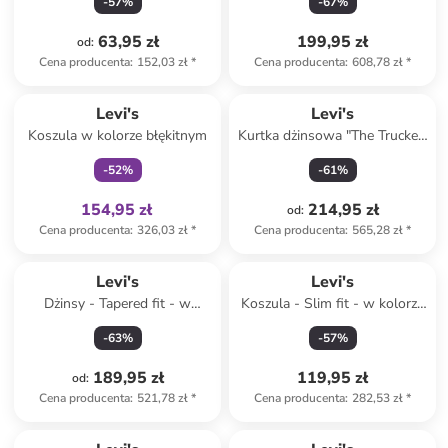
-
57
%
-
67
%
63,95 zł
199,95 zł
od
:
Cena producenta
:
152,03 zł
*
Cena producenta
:
608,78 zł
*
Tylko z
family
Levi's
Levi's
Koszula w kolorze błękitnym
Kurtka dżinsowa "The Trucker"
w kolorze niebieskim
-
52
%
-
61
%
154,95 zł
214,95 zł
od
:
Cena producenta
:
326,03 zł
*
Cena producenta
:
565,28 zł
*
Levi's
Levi's
Dżinsy - Tapered fit - w
Koszula - Slim fit - w kolorze
kolorze szarym
błękitnym
-
63
%
-
57
%
189,95 zł
119,95 zł
od
:
Cena producenta
:
521,78 zł
*
Cena producenta
:
282,53 zł
*