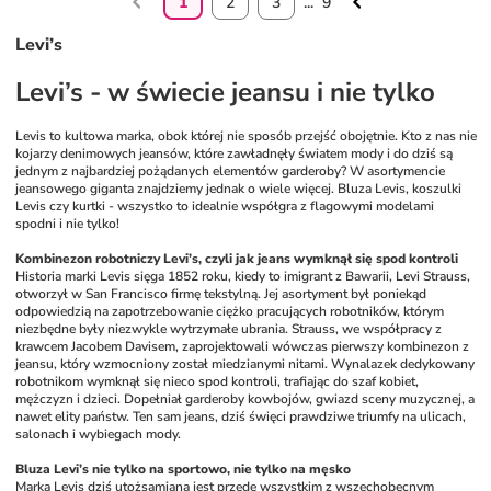
1
2
3
...
9
Levi’s
Levi’s - w świecie jeansu i nie tylko
Levis to kultowa marka, obok której nie sposób przejść obojętnie. Kto z nas nie 
kojarzy denimowych jeansów, które zawładnęły światem mody i do dziś są 
jednym z najbardziej pożądanych elementów garderoby? W asortymencie 
jeansowego giganta znajdziemy jednak o wiele więcej. Bluza Levis, koszulki 
Levis czy kurtki - wszystko to idealnie współgra z flagowymi modelami 
spodni i nie tylko! 
Kombinezon robotniczy Levi’s, czyli jak jeans wymknął się spod kontroli
Historia marki Levis sięga 1852 roku, kiedy to imigrant z Bawarii, Levi Strauss, 
otworzył w San Francisco firmę tekstylną. Jej asortyment był poniekąd 
odpowiedzią na zapotrzebowanie ciężko pracujących robotników, którym 
niezbędne były niezwykle wytrzymałe ubrania. Strauss, we współpracy z 
krawcem Jacobem Davisem, zaprojektowali wówczas pierwszy kombinezon z 
jeansu, który wzmocniony został miedzianymi nitami. Wynalazek dedykowany 
robotnikom wymknął się nieco spod kontroli, trafiając do szaf kobiet, 
mężczyzn i dzieci. Dopełniał garderoby kowbojów, gwiazd sceny muzycznej, a 
nawet elity państw. Ten sam jeans, dziś święci prawdziwe triumfy na ulicach, 
salonach i wybiegach mody. 
Bluza Levi’s nie tylko na sportowo, nie tylko na męsko
Marka Levis dziś utożsamiana jest przede wszystkim z wszechobecnym 