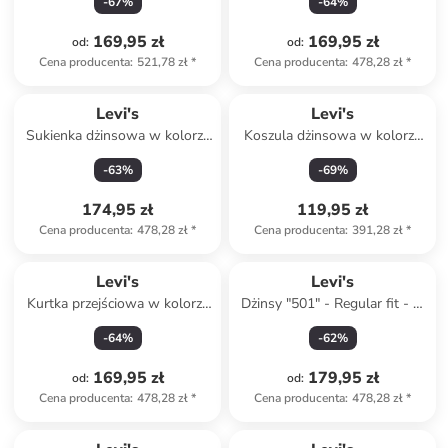
-
67
%
-
64
%
169,95 zł
169,95 zł
od
:
od
:
Cena producenta
:
521,78 zł
*
Cena producenta
:
478,28 zł
*
Levi's
Levi's
Sukienka dżinsowa w kolorze
Koszula dżinsowa w kolorze
błękitnym
antracytowym
-
63
%
-
69
%
174,95 zł
119,95 zł
Cena producenta
:
478,28 zł
*
Cena producenta
:
391,28 zł
*
Levi's
Levi's
Kurtka przejściowa w kolorze
Dżinsy "501" - Regular fit - w
khaki
kolorze czarnym
-
64
%
-
62
%
169,95 zł
179,95 zł
od
:
od
:
Cena producenta
:
478,28 zł
*
Cena producenta
:
478,28 zł
*