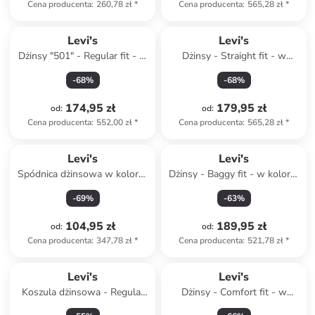
Cena producenta
:
260,78 zł
*
Cena producenta
:
565,28 zł
*
Levi's
Levi's
Dżinsy "501" - Regular fit - w
Dżinsy - Straight fit - w
kolorze niebieskim
kolorze niebieskim
-
68
%
-
68
%
174,95 zł
179,95 zł
od
:
od
:
Cena producenta
:
552,00 zł
*
Cena producenta
:
565,28 zł
*
Levi's
Levi's
Spódnica dżinsowa w kolorze
Dżinsy - Baggy fit - w kolorze
antracytowym
granatowym
-
69
%
-
63
%
104,95 zł
189,95 zł
od
:
od
:
Cena producenta
:
347,78 zł
*
Cena producenta
:
521,78 zł
*
Levi's
Levi's
Koszula dżinsowa - Regular
Dżinsy - Comfort fit - w
fit - w kolorze błękitnym
kolorze granatowym