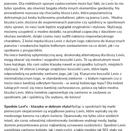
jeansem. Dla niektórych sporym zaskoczeniem może być fakt, że Levis to nie 
tylko spodnie, ale również 
bogata oferta innych elementów garderoby. Na 
prowadzenie wysuwa się chociażby bluza Levis, która popularnością 
dotrzymuje już kroku kultowemu produktowi, jakim są jeansy Levis.  Modna 
bluzka Levis złożona do wspomnianych jeansów czy spódnicy w sportowym 
stylu sprawi, że nasz look będzie wyglądał oryginalnie i stylowo. Stylizację 
możemy uzupełnić o modne dodatki, na przykład czapeczkę z daszkiem czy 
okulary awiatorki, dzięki czemu nasz outfit nabierze niepowtarzalnego 
charakteru. Z kolei męska bluza Levis z dużym logo założona do klasycznych 
jeansów i sneakersów będzie trafionym zestawieniem na co dzień, jak i na 
spotkanie z przyjaciółmi. 
Na nieco bardziej optymistyczną aurę, doskonałą alternatywą dla bluzy Levis, 
mogą okazać się modne i wygodne koszulki Levis. Te są absolutnym must 
have każdego, kto ceni sobie klasykę nawet w przypadku luźnych, miejskich 
stylizacji. W ofercie Limango znajdziesz koszulki Levis, które będa 
odpowiedzią na potrzeby zarówno jego, jak i jej. Klasyczne koszulki Levis z 
minimalistycznym logo, w standardowej odsłonie - z białym napisem czy o 
może nieco bardziej odkrytym fasonie - w wersji kobiecego topu? Dla kobiet 
lubiących nosić się nieco bardziej zachowawczo, poleca się także modna 
bluzka Levis, która świetnie zaprezentuje się zarówno w zestawie ze 
spodniami, jak i spódnicą. Do wyboru, do koloru! 
Spodnie Levi’s - klasyka w dobrym stylu
Myśląc o spodniach tej marki 
pierwszym skojarzeniem są wyjątkowe jeansy Levis, które wpisały się do 
modowego kanonu na całym świecie. Opanowały nie tylko ulice wielkich 
miast, ale coraz odważniej zdominowały światowe wybiegi mody, będąc 
dumnie prezentowane przez najbardziej uznawane osobistości. Spodnie Levis 
uwielbiają zarówno kobiety, jak i mężczyźni, a takie modele jak 501 stały się 