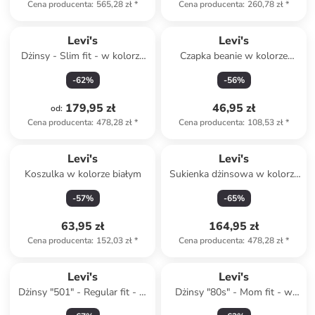
Cena producenta
:
565,28 zł
*
Cena producenta
:
260,78 zł
*
Levi's
Levi's
Dżinsy - Slim fit - w kolorze
Czapka beanie w kolorze
kremowym
jasnoróżowym
-
62
%
-
56
%
179,95 zł
46,95 zł
od
:
Cena producenta
:
478,28 zł
*
Cena producenta
:
108,53 zł
*
Levi's
Levi's
Koszulka w kolorze białym
Sukienka dżinsowa w kolorze
czarnym
-
57
%
-
65
%
63,95 zł
164,95 zł
Cena producenta
:
152,03 zł
*
Cena producenta
:
478,28 zł
*
Levi's
Levi's
Dżinsy "501" - Regular fit - w
Dżinsy "80s" - Mom fit - w
kolorze błękitnym
kolorze granatowym