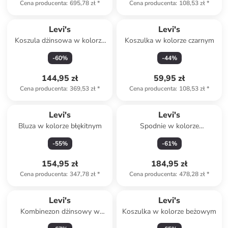
Cena producenta
:
695,78 zł
*
Cena producenta
:
108,53 zł
*
Levi's
Levi's
Koszula dżinsowa w kolorze
Koszulka w kolorze czarnym
niebieskim
-
60
%
-
44
%
144,95 zł
59,95 zł
Cena producenta
:
369,53 zł
*
Cena producenta
:
108,53 zł
*
Levi's
Levi's
Bluza w kolorze błękitnym
Spodnie w kolorze
karmelowym
-
55
%
-
61
%
154,95 zł
184,95 zł
Cena producenta
:
347,78 zł
*
Cena producenta
:
478,28 zł
*
Levi's
Levi's
Kombinezon dżinsowy w
Koszulka w kolorze beżowym
kolorze błękitnym