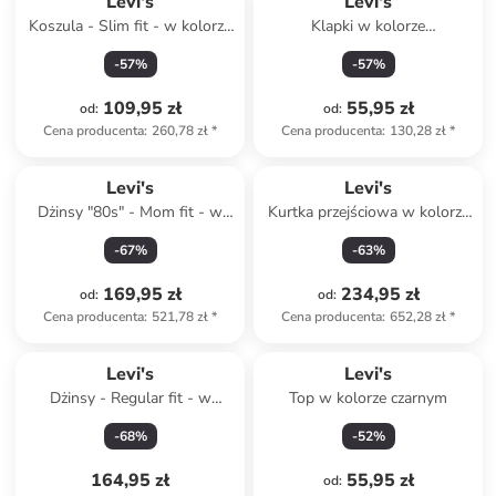
Levi's
Levi's
Koszula - Slim fit - w kolorze
Klapki w kolorze
białym
jasnoróżowym
-
57
%
-
57
%
109,95 zł
55,95 zł
od
:
od
:
Cena producenta
:
260,78 zł
*
Cena producenta
:
130,28 zł
*
Levi's
Levi's
Dżinsy "80s" - Mom fit - w
Kurtka przejściowa w kolorze
kolorze niebieskim
granatowym
-
67
%
-
63
%
169,95 zł
234,95 zł
od
:
od
:
Cena producenta
:
521,78 zł
*
Cena producenta
:
652,28 zł
*
Levi's
Levi's
Dżinsy - Regular fit - w
Top w kolorze czarnym
kolorze czarnym
-
68
%
-
52
%
164,95 zł
55,95 zł
od
: