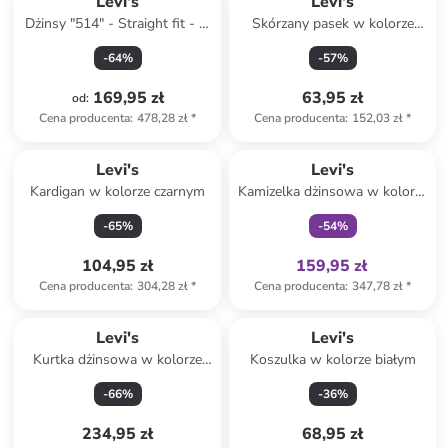
Levi's
Levi's
Dżinsy "514" - Straight fit - w
Skórzany pasek w kolorze
kolorze niebieskim
czarnym
-
64
%
-
57
%
169,95 zł
63,95 zł
od
:
Cena producenta
:
478,28 zł
*
Cena producenta
:
152,03 zł
*
Tylko z
family
Levi's
Levi's
Kardigan w kolorze czarnym
Kamizelka dżinsowa w kolorze
niebieskim
-
65
%
-
54
%
104,95 zł
159,95 zł
Cena producenta
:
304,28 zł
*
Cena producenta
:
347,78 zł
*
Levi's
Levi's
Kurtka dżinsowa w kolorze
Koszulka w kolorze białym
czarnym
-
66
%
-
36
%
234,95 zł
68,95 zł