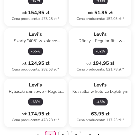
-
67
%
-
65
%
154,95 zł
51,95 zł
od
:
od
:
Cena producenta
:
478,28 zł
*
Cena producenta
:
152,03 zł
*
Levi's
Levi's
Szorty "405" w kolorze
Dżinsy - Regular fit - w
szarym
kolorze niebieskim
-
55
%
-
62
%
124,95 zł
194,95 zł
od
:
od
:
Cena producenta
:
282,53 zł
*
Cena producenta
:
521,78 zł
*
Levi's
Levi's
Rybaczki dżinsowe - Regular
Koszulka w kolorze błękitnym
fit - w kolorze czarnym
-
63
%
-
45
%
174,95 zł
63,95 zł
od
:
Cena producenta
:
478,28 zł
*
Cena producenta
:
117,23 zł
*