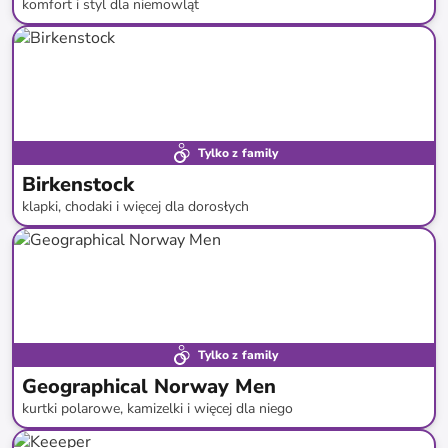
komfort i styl dla niemowląt
do
-
59
%*
Tylko z family
Birkenstock
klapki, chodaki i więcej dla dorosłych
do
-
29
%*
Super cena
Tylko z family
Geographical Norway Men
kurtki polarowe, kamizelki i więcej dla niego
do
-
75
%*
Nowa dostawa