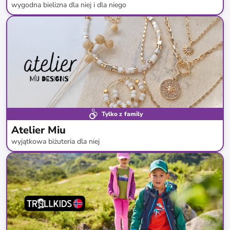
wygodna bielizna dla niej i dla niego
do
-
70
%*
Tylko z family
Atelier Miu
wyjątkowa biżuteria dla niej
do
-
82
%*