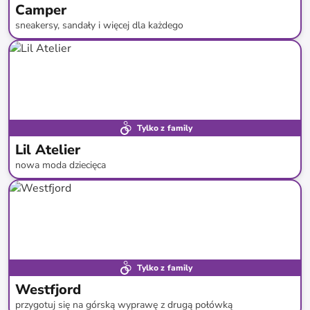
Camper
sneakersy, sandały i więcej dla każdego
do
-
71
%*
Tylko z family
Lil Atelier
nowa moda dziecięca
do
-
42
%*
Nowa kolekcja
Tylko z family
Westfjord
przygotuj się na górską wyprawę z drugą połówką