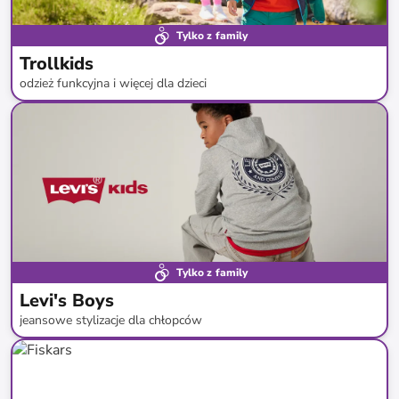
Tylko z family
Trollkids
odzież funkcyjna i więcej dla dzieci
do
-
49
%*
Tylko z family
Levi's Boys
jeansowe stylizacje dla chłopców
do
-
59
%*