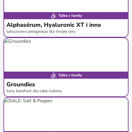
Tylko z family
Alphasérum, Hyaluronic XT i inne
luksusowa pielęgnacja dla twojej cery
do
-
92
%*
Tylko z family
Groundies
buty barefoot dla całej rodziny
do
-
55
%*