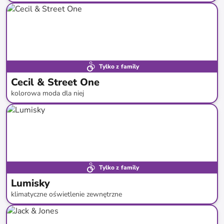
do
-
75
%*
Nowa dostawa
Tylko z family
Cecil & Street One
kolorowa moda dla niej
do
-
44
%*
Bestsellery
Tylko z family
Lumisky
klimatyczne oświetlenie zewnętrzne
do
-
78
%*
Nowa dostawa