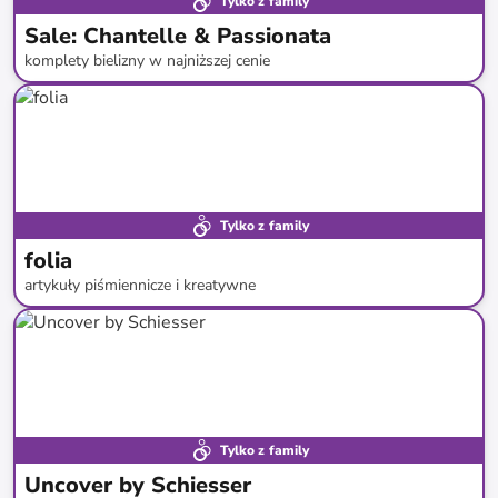
Tylko z family
Sale: Chantelle & Passionata
komplety bielizny w najniższej cenie
do
-
61
%*
SALE
Tylko z family
folia
artykuły piśmiennicze i kreatywne
do
-
59
%*
Tylko z family
Uncover by Schiesser