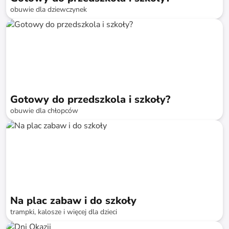
obuwie dla dziewczynek
do
-
74
%*
Gotowy do przedszkola i szkoły?
obuwie dla chłopców
do
-
74
%*
Na plac zabaw i do szkoły
trampki, kalosze i więcej dla dzieci
do
-
73
%*