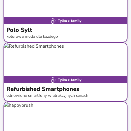
Tylko z family
Polo Sylt
kolorowa moda dla każdego
do
-
68
%*
Tylko z family
Refurbished Smartphones
odnowione smartfony w atrakcyjnych cenach
do
-
67
%*