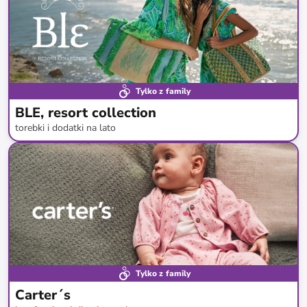
Tylko z family
BLE, resort collection
torebki i dodatki na lato
do
-
67
%*
Tylko z family
Carter´s