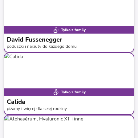
Tylko z family
David Fussenegger
poduszki i narzuty do każdego domu
do
-
66
%*
Tylko z family
Calida
piżamy i więcej dla całej rodziny
do
-
59
%*