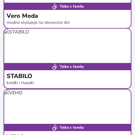
Tylko z family
Vero Moda
modne stylizacje na słoneczne dni
do
-
49
%*
Tylko z family
STABILO
kredki i mazaki
do
-
48
%*
Darmowa dostawa
Tylko z family