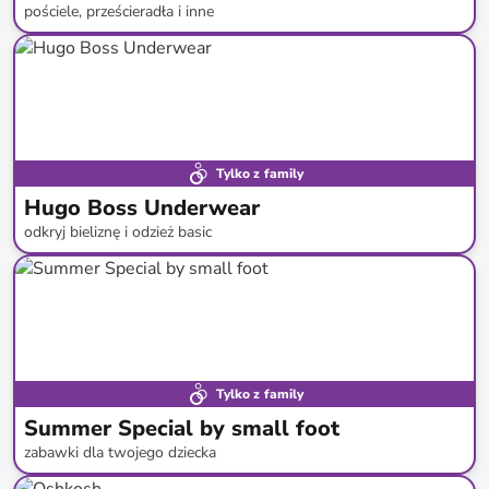
pościele, prześcieradła i inne
do
-
66
%*
Tylko z family
Hugo Boss Underwear
odkryj bieliznę i odzież basic
do
-
39
%*
Tylko z family
Summer Special by small foot
zabawki dla twojego dziecka
do
-
43
%*