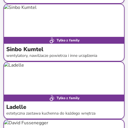
do
-
69
%*
Tylko z family
Sinbo Kumtel
wentylatory, nawilżacze powietrza i inne urządzenia
do
-
64
%*
Nowość
Tylko z family
Ladelle
estetyczna zastawa kuchenna do każdego wnętrza
do
-
58
%*
Nowość