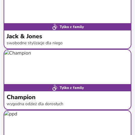
Tylko z family
Jack & Jones
swobodne stylizacje dla niego
do
-
50
%*
Tylko z family
Champion
wygodna odzież dla dorosłych
do
-
49
%*