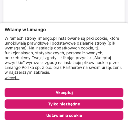
Dni Okazji
wszystko do 20 zł dla całej rodziny
do
-
74
%*
Szybka dostawa
SALE
Sportowy weekend
outdoor dla niej i dla niego do 129 zł
do
-
74
%*
Szybka dostawa
SALE
Sklep
Ulubione
Koszyk