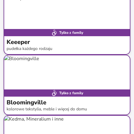
Tylko z family
Keeeper
pudełka każdego rodzaju
do
-
62
%*
Nowa kolekcja
Tylko z family
Bloomingville
kolorowe tekstylia, meble i więcej do domu
do
-
73
%*
Nowa kolekcja