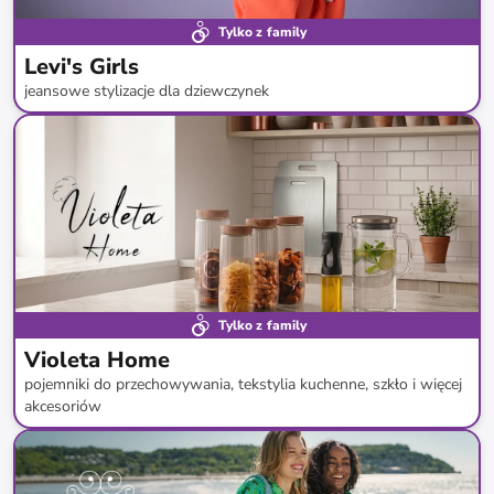
Tylko z family
Levi's Girls
jeansowe stylizacje dla dziewczynek
do
-
74
%*
Tylko z family
Violeta Home
pojemniki do przechowywania, tekstylia kuchenne, szkło i więcej
akcesoriów
do
-
80
%*
Nowa dostawa
Super cena