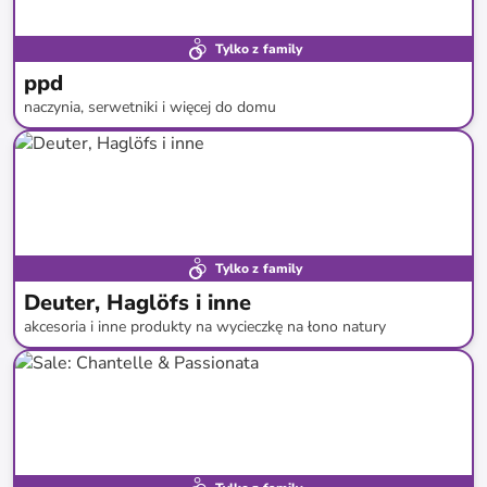
Tylko z family
ppd
naczynia, serwetniki i więcej do domu
do
-
66
%*
Tylko z family
Deuter, Haglöfs i inne
akcesoria i inne produkty na wycieczkę na łono natury
do
-
70
%*