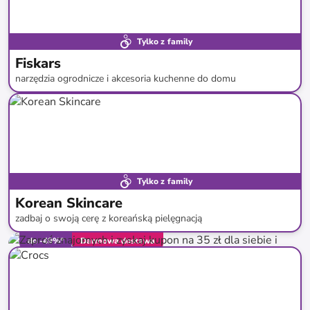
Tylko z family
Fiskars
narzędzia ogrodnicze i akcesoria kuchenne do domu
do
-
54
%*
Tylko z family
Korean Skincare
zadbaj o swoją cerę z koreańską pielęgnacją
do
-
49
%*
Darmowa dostawa