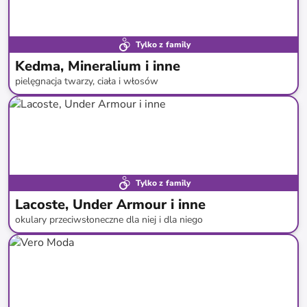
Tylko z family
Kedma, Mineralium i inne
pielęgnacja twarzy, ciała i włosów
do
-
91
%*
Tylko z family
Lacoste, Under Armour i inne
okulary przeciwsłoneczne dla niej i dla niego
do
-
79
%*