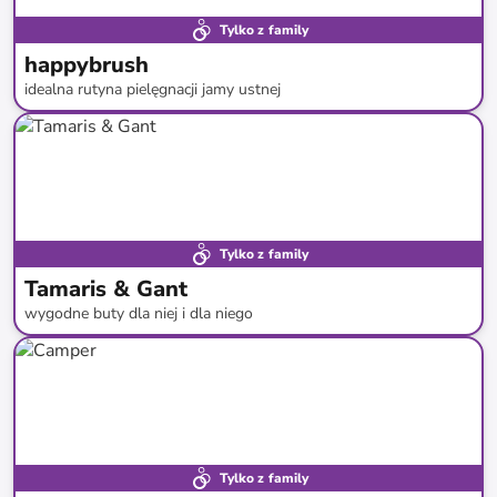
Tylko z family
happybrush
idealna rutyna pielęgnacji jamy ustnej
do
-
44
%*
Tylko z family
Tamaris & Gant
wygodne buty dla niej i dla niego
do
-
49
%*
Tylko z family