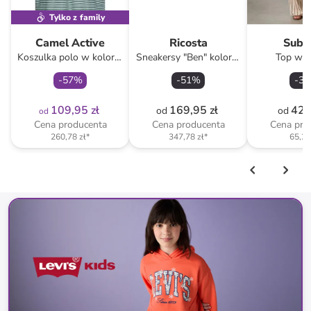
Tylko z family
Camel Active
Ricosta
Subl
Koszulka polo w kolorze
Sneakersy "Ben" kolorze
Top w k
turkusowym
szarym
brąz
-
57
%
-
51
%
-
34
109,95 zł
169,95 zł
42,
od
od
od
Cena producenta
Cena producenta
Cena pro
260,78 zł
*
347,78 zł
*
65,21