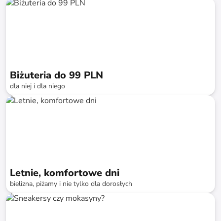
do
-
71
%*
Biżuteria do 99 PLN
dla niej i dla niego
do
-
75
%*
SALE
Letnie, komfortowe dni
bielizna, piżamy i nie tylko dla dorosłych
do
-
72
%*