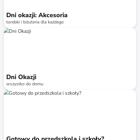
Dni okazji: Akcesoria
torebki i biżuteria dla każdego
do
-
74
%*
Szybka dostawa
SALE
Dni Okazji
wszystko do domu
do
-
74
%*
Szybka dostawa
SALE
Gotowy do przedszkola i szkoły?