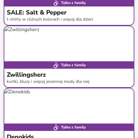
Tylko z family
SALE: Salt & Pepper
t-shirty w różnych kolorach i więcej dla dzieci
do
-
51
%*
SALE
Tylko z family
Zwillingsherz
kurtki, bluzy i więcej jesiennej mody dla niej
do
-
56
%*
Tylko z family
Denokids