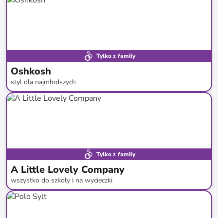
Tylko z family
Oshkosh
styl dla najmłodszych
do
-
54
%*
Tylko z family
A Little Lovely Company
wszystko do szkoły i na wycieczki
do
-
43
%*