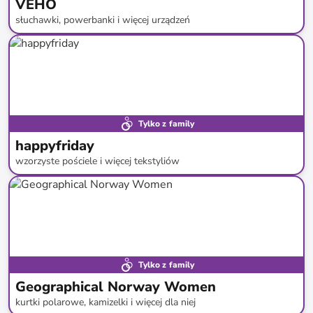
VEHO
słuchawki, powerbanki i więcej urządzeń
do
-
85
%*
Tylko z family
happyfriday
wzorzyste pościele i więcej tekstyliów
do
-
71
%*
Tylko z family
Geographical Norway Women
kurtki polarowe, kamizelki i więcej dla niej