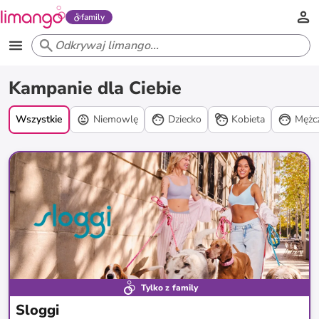
family
Kampanie
Kampanie dla Ciebie
promocyjne
Wszystkie
Niemowlę
Dziecko
Kobieta
Mężc
Tylko z family
Sloggi