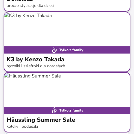
urocze stylizacje dla dzieci
do
-
80
%*
Tylko z family
K3 by Kenzo Takada
ręczniki i szlafroki dla dorosłych
do
-
71
%*
Tylko z family
Häussling Summer Sale
kołdry i poduszki