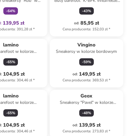
e sneakersy "Rob" w
Buty barefoot "K-BFK Wildfreeze"
rze jasnoróżowym
w kolorze jasnoróżowym
-
64
%
-
43
%
139,95 zł
85,95 zł
d
:
od
:
oducenta
:
391,28 zł
*
Cena producenta
:
152,03 zł
*
lamino
Vingino
arefoot w kolorze
Sneakersy w kolorze bordowym
asnoróżowym
-
65
%
-
59
%
104,95 zł
149,95 zł
d
:
od
:
oducenta
:
304,46 zł
*
Cena producenta
:
369,53 zł
*
lamino
Geox
arefoot w kolorze
Sneakersy "Pavel" w kolorze
fioletowym
pomarańczowo-różowym
-
65
%
-
48
%
104,95 zł
139,95 zł
d
:
od
:
oducenta
:
304,46 zł
*
Cena producenta
:
273,83 zł
*