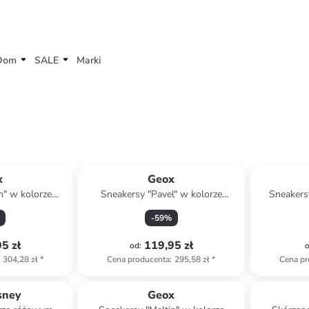
Dom
SALE
Marki
x
Geox
n" w kolorze
Sneakersy "Pavel" w kolorze
Sneakers
owym
jasnoróżowym
j
-
59
%
5 zł
119,95 zł
od
:
304,28 zł
*
Cena producenta
:
295,58 zł
*
Cena pr
sney
Geox