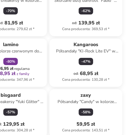
 sneakersy w kolorze
Skórzane buty barefoot "Fabio" w
czarnym
kolorze zielonym
-
70
%
-
62
%
81,95 zł
139,95 zł
od
:
od
:
oducenta
:
279,62 zł
*
Cena producenta
:
369,53 zł
*
zniżka
family
lamino
Kangaroos
olorze czerwonym do
Półsandały "KI-Rock Lite EV" w
dzenia na boso
kolorze szarym
-
80
%
-
47
%
6,95 zł
regularna
8,95 zł
68,95 zł
od
:
z family
oducenta
:
347,96 zł
*
Cena producenta
:
130,28 zł
*
bisgaard
zaxy
eakersy "Yuki Glitter" w
Półsandały "Candy" w kolorze
 beżowo-fioletowym
jasnoróżowym
-
57
%
-
58
%
129,95 zł
59,95 zł
d
:
oducenta
:
304,28 zł
*
Cena producenta
:
143,51 zł
*