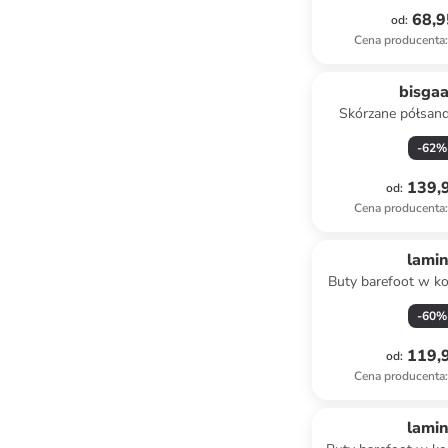
68,9
od
:
Cena producenta
:
bisga
Skórzane półsand
kolorze jasn
-
62
%
139,9
od
:
Cena producenta
:
lami
Buty barefoot w k
żółty
-
60
%
119,9
od
:
Cena producenta
:
lami