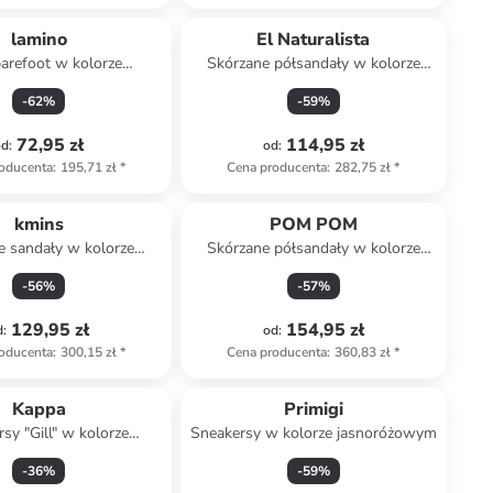
lamino
El Naturalista
arefoot w kolorze
Skórzane półsandały w kolorze
turkusowym
brązowym
-
62
%
-
59
%
72,95 zł
114,95 zł
od
:
od
:
oducenta
:
195,71 zł
*
Cena producenta
:
282,75 zł
*
kmins
POM POM
e sandały w kolorze
Skórzane półsandały w kolorze
asnoróżowym
zielonym
-
56
%
-
57
%
129,95 zł
154,95 zł
d
:
od
:
oducenta
:
300,15 zł
*
Cena producenta
:
360,83 zł
*
Kappa
Primigi
sy "Gill" w kolorze
Sneakersy w kolorze jasnoróżowym
asnoróżowym
-
36
%
-
59
%