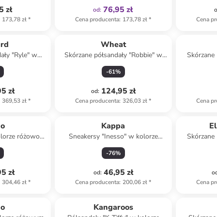
5 zł
76,95 zł
od
:
173,78 zł
*
Cena producenta
:
173,78 zł
*
Cena pr
ard
Wheat
ały "Ryle" w
Skórzane półsandały "Robbie" w
Skórzane 
obrązowym
kolorze szarym
j
-
61
%
5 zł
124,95 zł
od
:
369,53 zł
*
Cena producenta
:
326,03 zł
*
Cena pr
no
Kappa
El
olorze różowo-
Sneakersy "Inesso" w kolorze
Skórzane 
m
jasnoróżowym
j
-
76
%
5 zł
46,95 zł
od
:
o
304,46 zł
*
Cena producenta
:
200,06 zł
*
Cena pr
no
Kangaroos