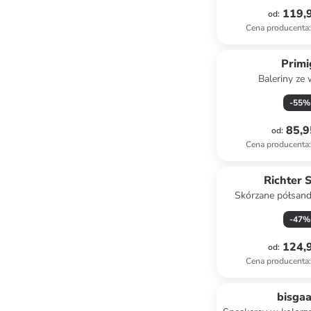
119,9
od
:
Cena producenta
:
Primi
Baleriny ze
-
55
%
85,9
od
:
Cena producenta
:
Richter 
Skórzane półsand
kolorze r
-
47
%
124,9
od
:
Cena producenta
:
Tylko z
bisga