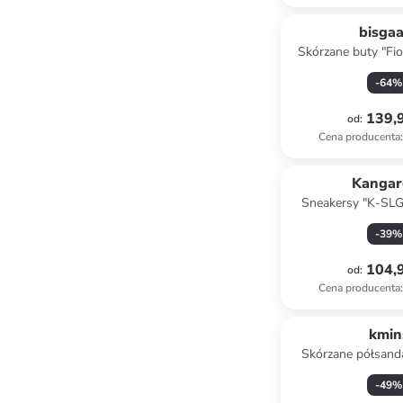
bisga
Skórzane buty "Fi
jasnoróżowym do 
-
64
%
boso
139,9
od
:
Cena producenta
:
Kangar
Sneakersy "K-SLG
kolorze s
-
39
%
104,9
od
:
Cena producenta
:
kmin
Skórzane półsand
jasnoróż
-
49
%