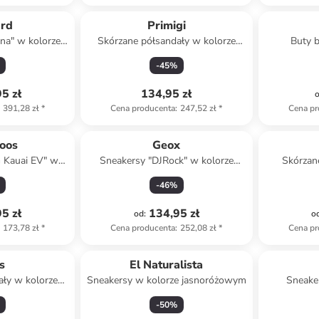
ard
Primigi
ona" w kolorze
Skórzane półsandały w kolorze
Buty b
chodzenia na
białym
-
45
%
5 zł
134,95 zł
391,28 zł
*
Cena producenta
:
247,52 zł
*
Cena pr
oos
Geox
 Kauai EV" w
Sneakersy "DJRock" w kolorze
Skórzan
zarym
jasnoróżowym
j
-
46
%
5 zł
134,95 zł
od
:
o
173,78 zł
*
Cena producenta
:
252,08 zł
*
Cena pr
s
El Naturalista
ały w kolorze
Sneakersy w kolorze jasnoróżowym
Sneaker
owym
j
-
50
%