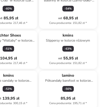
"Crab" w kolorze szaro-
Baleriny w kolorze czarno-biało-
różowym
różowym z paskiem
-
60
%
-
54
%
85,95 zł
68,95 zł
od
:
od
:
oducenta
:
217,46 zł
*
Cena producenta
:
151,82 zł
*
chter Shoes
kmins
y "Wallaby" w kolorze
Slippersy w kolorze różowym
różowym
-
51
%
-
63
%
104,95 zł
55,95 zł
od
:
oducenta
:
217,46 zł
*
Cena producenta
:
151,82 zł
*
kmins
lamino
e sandały w kolorze
Półsandały barefoot w kolorze
fioletowym
różowym
-
53
%
-
56
%
139,95 zł
85,95 zł
d
:
oducenta
:
300,15 zł
*
Cena producenta
:
195,71 zł
*