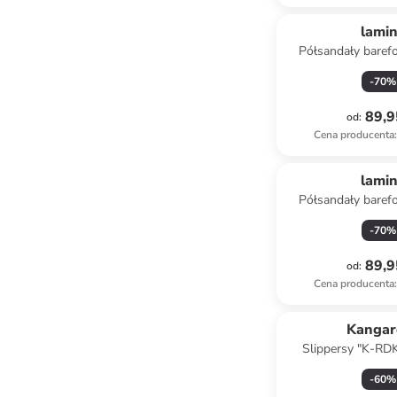
lami
Półsandały baref
szary
-
70
%
89,9
od
:
Cena producenta
:
lami
Półsandały baref
jasnoróż
-
70
%
89,9
od
:
Cena producenta
:
Kangar
Slippersy "K-RD
kolorze c
-
60
%