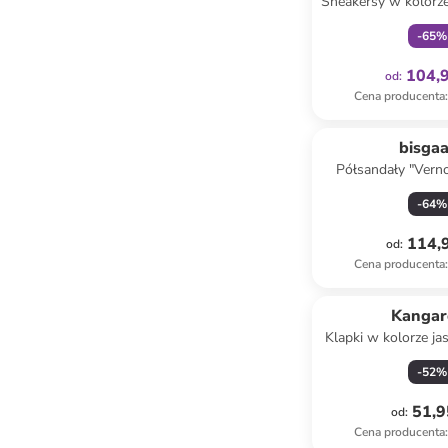
Sneakersy w kolorz
jasnoróż
-
65
%
104,9
od
:
Cena producenta
:
bisga
Półsandały "Vern
jasnoróż
-
64
%
114,9
od
:
Cena producenta
:
Kangar
Klapki w kolorze j
wzor
-
52
%
51,9
od
:
Cena producenta
: