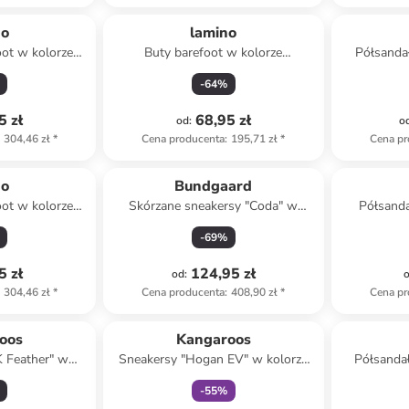
no
lamino
oot w kolorze
Buty barefoot w kolorze
Półsandał
m
fioletowym
różow
-
64
%
5 zł
68,95 zł
od
:
o
304,46 zł
*
Cena producenta
:
195,71 zł
*
Cena pr
no
Bundgaard
oot w kolorze
Skórzane sneakersy "Coda" w
Półsanda
owym
kolorze jasnoróżowym
-
69
%
5 zł
124,95 zł
od
:
304,46 zł
*
Cena producenta
:
408,90 zł
*
Cena pr
Tylko z
family
oos
Kangaroos
K Feather" w
Sneakersy "Hogan EV" w kolorze
Półsandał
zarnym
czarno-białym
-
55
%