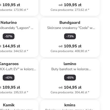
109,95 zł
109,95 zł
d
:
od
:
oducenta
:
173,96 zł
*
Cena producenta
:
273,62 zł
*
Naturino
Bundgaard
półsandały "Lagoon" w
Skórzane sneakersy "Coda" w
rze jasnoróżowym
kolorze białym
-
57
%
-
73
%
144,95 zł
109,95 zł
d
:
od
:
oducenta
:
344,52 zł
*
Cena producenta
:
408,90 zł
*
Kangaroos
lamino
"KX-Luft EV" w kolorze
Buty barefoot w kolorze
asnoróżowym
jasnoróżowym
-
43
%
-
65
%
109,95 zł
104,95 zł
d
:
od
:
oducenta
:
195,53 zł
*
Cena producenta
:
304,46 zł
*
Kamik
kmins