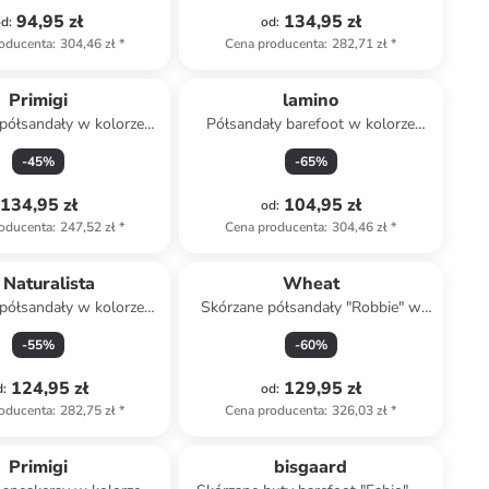
94,95 zł
134,95 zł
od
:
od
:
oducenta
:
304,46 zł
*
Cena producenta
:
282,71 zł
*
Primigi
lamino
półsandały w kolorze
Półsandały barefoot w kolorze
asnoróżowym
jasnoróżowym
-
45
%
-
65
%
134,95 zł
104,95 zł
od
:
oducenta
:
247,52 zł
*
Cena producenta
:
304,46 zł
*
 Naturalista
Wheat
półsandały w kolorze
Skórzane półsandały "Robbie" w
asnobrązowym
kolorze beżowym
-
55
%
-
60
%
124,95 zł
129,95 zł
d
:
od
:
oducenta
:
282,75 zł
*
Cena producenta
:
326,03 zł
*
Primigi
bisgaard