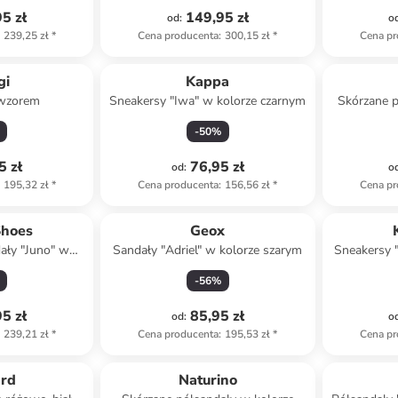
5 zł
149,95 zł
od
:
o
239,25 zł
*
Cena producenta
:
300,15 zł
*
Cena pr
gi
Kappa
 wzorem
Sneakersy "Iwa" w kolorze czarnym
Skórzane 
kolo
-
50
%
5 zł
76,95 zł
od
:
o
195,32 zł
*
Cena producenta
:
156,56 zł
*
Cena pr
Shoes
Geox
ały "Juno" w
Sandały "Adriel" w kolorze szarym
Sneakersy 
óżowym
j
-
56
%
5 zł
85,95 zł
od
:
o
239,21 zł
*
Cena producenta
:
195,53 zł
*
Cena pr
family
ard
Naturino