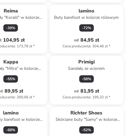
Reima
lamino
y "Koralli" w kolorze
Buty barefoot w kolorze różowym
o-pomarańczowym
-
39
%
-
72
%
104,95 zł
84,95 zł
d
:
od
:
oducenta
:
173,78 zł
*
Cena producenta
:
304,46 zł
*
Kappa
Primigi
ły "Mitra" w kolorze
Sandały ze wzorem
czarnym
-
55
%
-
58
%
89,95 zł
81,95 zł
od
:
od
:
oducenta
:
200,06 zł
*
Cena producenta
:
195,32 zł
*
lamino
Richter Shoes
y barefoot w kolorze
Skórzane buty "Samy" w kolorze
fioletowym
fioletowym do chodzenia na boso
-
68
%
-
52
%