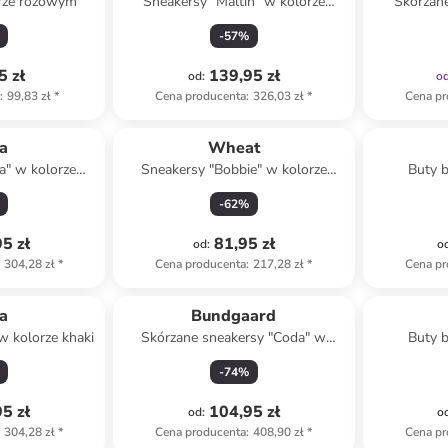
orze różowym
Sneakersy "Maltin" w kolorze
Skórzan
jasnoróżowym
kolo
-
57
%
5 zł
139,95 zł
od
:
o
a
:
99,83 zł
*
Cena producenta
:
326,03 zł
*
Cena pr
a
Wheat
a" w kolorze
Sneakersy "Bobbie" w kolorze
Buty b
wym
beżowym
j
-
62
%
5 zł
81,95 zł
od
:
o
304,28 zł
*
Cena producenta
:
217,28 zł
*
Cena pr
a
Bundgaard
w kolorze khaki
Skórzane sneakersy "Coda" w
Buty b
kolorze khaki
-
74
%
5 zł
104,95 zł
od
:
o
304,28 zł
*
Cena producenta
:
408,90 zł
*
Cena pr