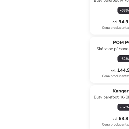
Buty barefoot w k
-
68
%
94,9
od
:
Cena producenta
:
POM 
Skórzane półsand
jasnoróż
-
62
%
144,9
od
:
Cena producenta
:
Kangar
Buty barefoot "K-B
w kolorze 
-
57
%
63,9
od
:
Cena producenta
: