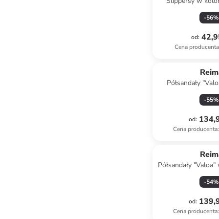
Slippersy w kol
-
56
%
42,9
od
:
Cena producent
Reim
Półsandały "Valo
fioleto
-
55
%
134,9
od
:
Cena producenta
:
Reim
Półsandały "Valoa" 
-
54
%
139,9
od
:
Cena producenta
: