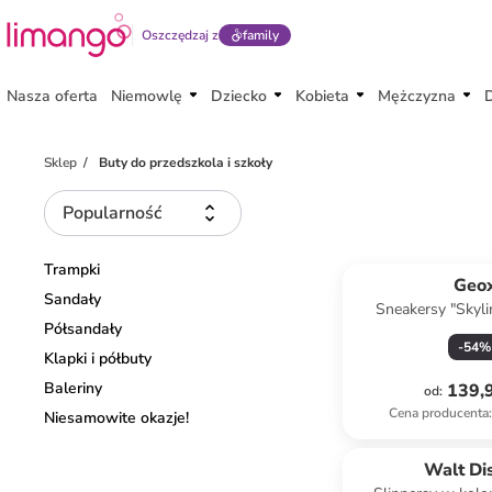
Oszczędzaj z
family
Nasza oferta
Niemowlę
Dziecko
Kobieta
Mężczyzna
Sklep
Buty do przedszkola i szkoły
Popularność
Trampki
Geo
Sandały
Sneakersy "Skyli
Półsandały
jasnoróż
-
54
%
Klapki i półbuty
Baleriny
139,9
od
:
Cena producenta
:
Niesamowite okazje!
Walt Di