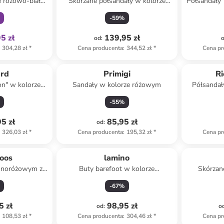
e różowo-biało-
Skórzane półsandały w kolorze
Półsandały 
owym
łososiowym
-
59
%
5 zł
139,95 zł
od
:
304,28 zł
*
Cena producenta
:
344,52 zł
*
Cena pr
ard
Primigi
Ri
on" w kolorze
Sandały w kolorze różowym
Półsandał
owym
-
55
%
5 zł
85,95 zł
od
:
326,03 zł
*
Cena producenta
:
195,32 zł
*
Cena pr
oos
lamino
asnoróżowym ze
Buty barefoot w kolorze
Skórzan
em
jasnoróżowym
-
67
%
5 zł
98,95 zł
od
:
o
108,53 zł
*
Cena producenta
:
304,46 zł
*
Cena pr