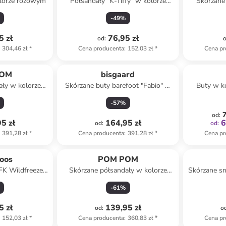
olorze różowym
Półsandały "K-Tiffy" w kolorze
Skórzane
różowym
-
49
%
5 zł
76,95 zł
od
:
304,46 zł
*
Cena producenta
:
152,03 zł
*
Cena pr
POM
bisgaard
ały w kolorze
Skórzane buty barefoot "Fabio" w
Buty w k
owym
kolorze żółtym
cho
-
57
%
7
od
:
5 zł
164,95 zł
6
od
:
od
:
391,28 zł
*
Cena producenta
:
391,28 zł
*
Cena pr
oos
POM POM
FK Wildfreeze"
Skórzane półsandały w kolorze
Skórzane sn
szarym
jasnobrązowym
kolorze
-
61
%
5 zł
139,95 zł
od
:
o
152,03 zł
*
Cena producenta
:
360,83 zł
*
Cena pr