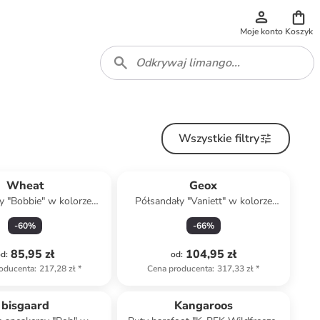
Moje konto
Koszyk
Wszystkie filtry
Wheat
Geox
y "Bobbie" w kolorze
Półsandały "Vaniett" w kolorze
asnoróżowym
jasnoróżowym
-
60
%
-
66
%
85,95 zł
104,95 zł
od
:
od
:
oducenta
:
217,28 zł
*
Cena producenta
:
317,33 zł
*
Tylko z
family
bisgaard
Kangaroos