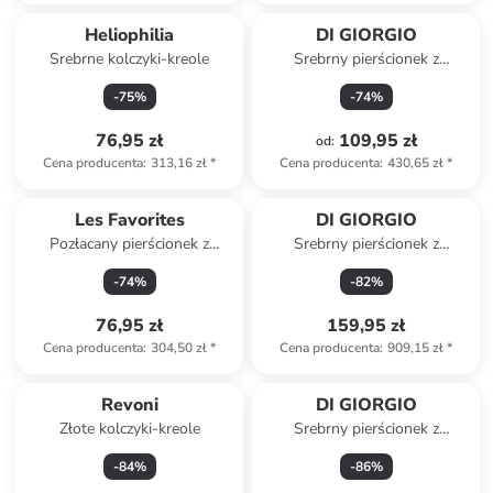
Heliophilia
DI GIORGIO
Srebrne kolczyki-kreole
Srebrny pierścionek z
cyrkoniami
-
75
%
-
74
%
76,95 zł
109,95 zł
od
:
Cena producenta
:
313,16 zł
*
Cena producenta
:
430,65 zł
*
Produkt zarezerwowany
Les Favorites
DI GIORGIO
Pozłacany pierścionek z
Srebrny pierścionek z
cyrkoniami
cyrkoniami
-
74
%
-
82
%
76,95 zł
159,95 zł
Cena producenta
:
304,50 zł
*
Cena producenta
:
909,15 zł
*
Revoni
DI GIORGIO
Złote kolczyki-kreole
Srebrny pierścionek z
cyrkoniami
-
84
%
-
86
%