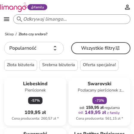
family
Sklep
Złoto czy srebro?
Popularność
Wszystkie filtry
Złota biżuteria
Srebrna biżuteria
Oferta specjalna!
zniżka
family
Liebeskind
Swarovski
Pierścionek
Pozłacany pierścionek z
cyrkoniami
-
57
%
-
73
%
159,95 zł
od
:
regularna
109,95 zł
149,95 zł
od
:
z family
Cena producenta
:
260,57 zł
*
Cena producenta
:
561,15 zł
*
Tylko z
family