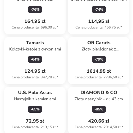
-
76
%
-
74
%
164,95 zł
114,95 zł
Cena producenta
:
696,00 zł
*
Cena producenta
:
456,75 zł
*
Tamaris
OR Carats
Kolczyki-kreole z cyrkoniami
Złoty pierścionek z
diamentami
-
64
%
-
79
%
124,95 zł
1614,95 zł
Cena producenta
:
347,78 zł
*
Cena producenta
:
7786,50 zł
*
U.S. Polo Assn.
DIAMOND & CO
Naszyjnik z kamieniami
Złoty naszyjnik - dł. 43 cm
ozdobnymi - dł. 42 cm
-
65
%
-
85
%
72,95 zł
420,66 zł
Cena producenta
:
213,15 zł
*
Cena producenta
:
2914,50 zł
*