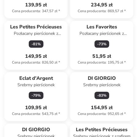
139,95 zł
234,95 zł
Cena producenta
:
347,57 zł
*
Cena producenta
:
869,57 zł
*
Les Petites Précieuses
Les Favorites
Pozłacany pierścionek z
Pozłacany pierścionek z
różowym kwarcem
cyrkoniami
-
81
%
-
73
%
149,95 zł
51,95 zł
Cena producenta
:
826,50 zł
*
Cena producenta
:
195,75 zł
*
Eclat d'Argent
DI GIORGIO
Srebrny pierścionek
Srebrny pierścionek
-
79
%
-
83
%
109,95 zł
154,95 zł
Cena producenta
:
543,75 zł
*
Cena producenta
:
952,65 zł
*
DI GIORGIO
Les Petites Précieuses
Srebrny pierścionek
Srebrny pierścionek z szafirem