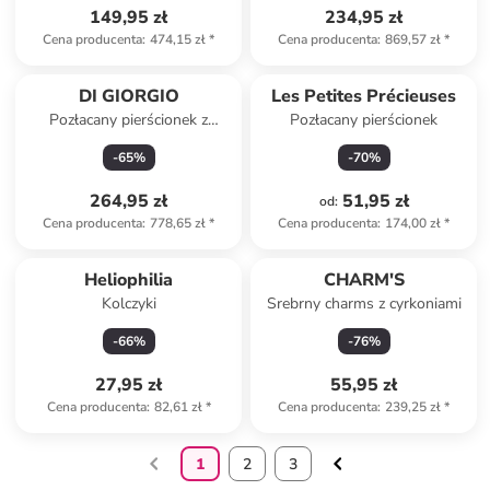
149,95 zł
234,95 zł
Cena producenta
:
474,15 zł
*
Cena producenta
:
869,57 zł
*
DI GIORGIO
Les Petites Précieuses
Pozłacany pierścionek z
Pozłacany pierścionek
cyrkoniami
-
65
%
-
70
%
264,95 zł
51,95 zł
od
:
Cena producenta
:
778,65 zł
*
Cena producenta
:
174,00 zł
*
Heliophilia
CHARM'S
Kolczyki
Srebrny charms z cyrkoniami
-
66
%
-
76
%
27,95 zł
55,95 zł
Cena producenta
:
82,61 zł
*
Cena producenta
:
239,25 zł
*
1
2
3