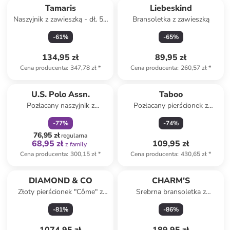
Tamaris
Liebeskind
Naszyjnik z zawieszką - dł. 50
Bransoletka z zawieszką
cm
-
61
%
-
65
%
134,95 zł
89,95 zł
Cena producenta
:
347,78 zł
*
Cena producenta
:
260,57 zł
*
zniżka
family
Produkt zarezerwowany
U.S. Polo Assn.
Taboo
Pozłacany naszyjnik z
Pozłacany pierścionek z
elementem ozdobnym - dł. 70
amazonitem
-
77
%
-
74
%
cm
76,95 zł
regularna
68,95 zł
109,95 zł
z family
Cena producenta
:
300,15 zł
*
Cena producenta
:
430,65 zł
*
DIAMOND & CO
CHARM'S
Złoty pierścionek "Côme" z
Srebrna bransoletka z
diamentami
elementem ozdobnym
-
81
%
-
86
%