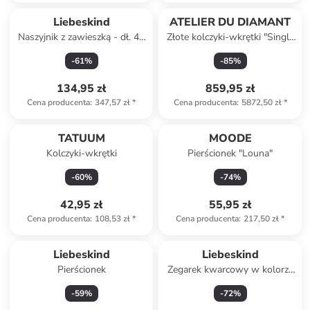
Liebeskind
ATELIER DU DIAMANT
Naszyjnik z zawieszką - dł. 45
Złote kolczyki-wkrętki "Single
cm
Diamond 0,20" z diamentami
-
61
%
-
85
%
134,95 zł
859,95 zł
Cena producenta
:
347,57 zł
*
Cena producenta
:
5872,50 zł
*
TATUUM
MOODE
Kolczyki-wkrętki
Pierścionek "Louna"
-
60
%
-
74
%
42,95 zł
55,95 zł
Cena producenta
:
108,53 zł
*
Cena producenta
:
217,50 zł
*
Liebeskind
Liebeskind
Pierścionek
Zegarek kwarcowy w kolorze
złoto-czarnym
-
59
%
-
72
%