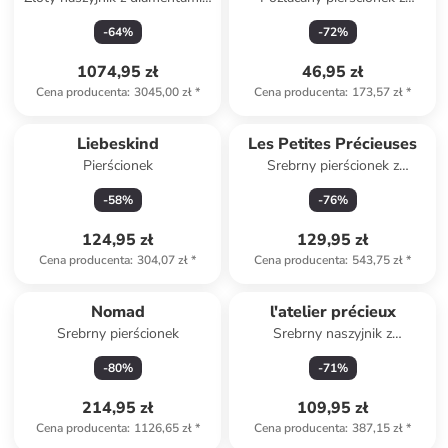
dł. 42 cm
agatem
-
64
%
-
72
%
1074,95 zł
46,95 zł
Cena producenta
:
3045,00 zł
*
Cena producenta
:
173,57 zł
*
Liebeskind
Les Petites Précieuses
Pierścionek
Srebrny pierścionek z
diamentami
-
58
%
-
76
%
124,95 zł
129,95 zł
Cena producenta
:
304,07 zł
*
Cena producenta
:
543,75 zł
*
Nomad
l'atelier précieux
Srebrny pierścionek
Srebrny naszyjnik z
elementem ozdobnym - dł. 40
-
80
%
-
71
%
cm
214,95 zł
109,95 zł
Cena producenta
:
1126,65 zł
*
Cena producenta
:
387,15 zł
*