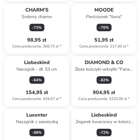
CHARM'S
MOODE
Srebrny charms
Pierścionek "Ilona"
-
73
%
-
76
%
98,95 zł
51,95 zł
Cena producenta
:
369,75 zł
*
Cena producenta
:
217,50 zł
*
Liebeskind
DIAMOND & CO
Naszyjnik - dł. 53 cm
Złote kolczyki-wkrętki "Fanaa"
z diamentami
-
64
%
-
82
%
154,95 zł
904,95 zł
Cena producenta
:
434,57 zł
*
Cena producenta
:
5220,00 zł
*
Luxenter
Liebeskind
Naszyjnik z zawieszką
Zegarek kwarcowy w kolorze
srebrnym
-
68
%
-
72
%