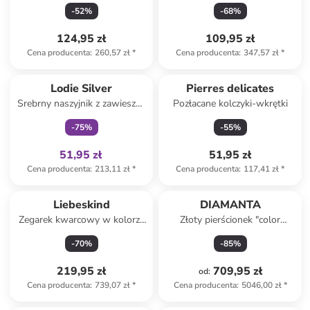
-
52
%
-
68
%
124,95 zł
109,95 zł
Cena producenta
:
260,57 zł
*
Cena producenta
:
347,57 zł
*
Tylko z
family
Lodie Silver
Pierres delicates
Srebrny naszyjnik z zawieszką
Pozłacane kolczyki-wkrętki
- dł. 43 cm
-
75
%
-
55
%
51,95 zł
51,95 zł
Cena producenta
:
213,11 zł
*
Cena producenta
:
117,41 zł
*
Liebeskind
DIAMANTA
Zegarek kwarcowy w kolorze
Złoty pierścionek "color
srebrnym
alliance rubis" z rubinami
-
70
%
-
85
%
219,95 zł
709,95 zł
od
:
Cena producenta
:
739,07 zł
*
Cena producenta
:
5046,00 zł
*