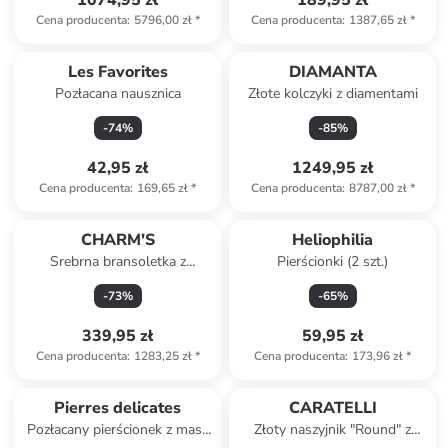
1074,95 zł
189,95 zł
Cena producenta
:
5796,00 zł
*
Cena producenta
:
1387,65 zł
*
Les Favorites
DIAMANTA
Pozłacana nausznica
Złote kolczyki z diamentami
-
74
%
-
85
%
42,95 zł
1249,95 zł
Cena producenta
:
169,65 zł
*
Cena producenta
:
8787,00 zł
*
CHARM'S
Heliophilia
Srebrna bransoletka z
Pierścionki (2 szt.)
charmsami
-
73
%
-
65
%
339,95 zł
59,95 zł
Cena producenta
:
1283,25 zł
*
Cena producenta
:
173,96 zł
*
Tylko z
family
Produkt zarezerwowany
Pierres delicates
CARATELLI
Pozłacany pierścionek z masą
Złoty naszyjnik "Round" z