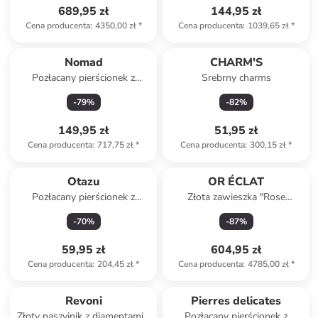
689,95 zł
144,95 zł
Cena producenta
:
4350,00 zł
*
Cena producenta
:
1039,65 zł
*
Nomad
CHARM'S
Pozłacany pierścionek z
Srebrny charms
kamieniami szlachetnymi
-
79
%
-
82
%
149,95 zł
51,95 zł
Cena producenta
:
717,75 zł
*
Cena producenta
:
300,15 zł
*
Otazu
OR ÉCLAT
Pozłacany pierścionek z
Złota zawieszka "Rose
kryształami Swarovski
dentelle"
-
70
%
-
87
%
59,95 zł
604,95 zł
Cena producenta
:
204,45 zł
*
Cena producenta
:
4785,00 zł
*
Revoni
Pierres delicates
Złoty naszyjnik z diamentami -
Pozłacany pierścionek z