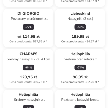
Cena producenta
:
865,65 zł
*
Cena producenta
:
173,57 zł
*
DI GIORGIO
Liebeskind
Pozłacany pierścionek z
Naszyjniki (2 szt.)
cyrkoniami
-
77
%
-
53
%
114,95 zł
199,95 zł
od
:
Cena producenta
:
517,65 zł
*
Cena producenta
:
434,57 zł
*
CHARM'S
Heliophilia
Srebrny naszyjnik - dł. 43 cm
Srebrna bransoletka z
elementami ozdobnymi
-
64
%
-
74
%
129,95 zł
98,95 zł
Cena producenta
:
369,75 zł
*
Cena producenta
:
382,76 zł
*
Heliophilia
Heliophilia
Srebrny naszyjnik z
Pozłacane kolczyki-kreole
elementem ozdobnym - dł. 42