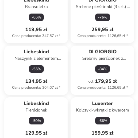
Liebeskind
DI GIORGIO
Bransoletka
Srebrne pierścionki (3 szt.) z
kamieniami szlachetnymi
-
65
%
-
76
%
119,95 zł
259,95 zł
Cena producenta
:
347,57 zł
*
Cena producenta
:
1126,65 zł
*
Liebeskind
DI GIORGIO
Naszyjnik z elementem
Srebrny pierścionek z
ozdobnym - dł. 45 cm
cyrkoniami
-
55
%
-
84
%
134,95 zł
179,95 zł
od
:
Cena producenta
:
304,07 zł
*
Cena producenta
:
1126,65 zł
*
Liebeskind
Luxenter
Pierścionek
Kolczyki-wkrętki z kwarcem
-
50
%
-
66
%
129,95 zł
159,95 zł