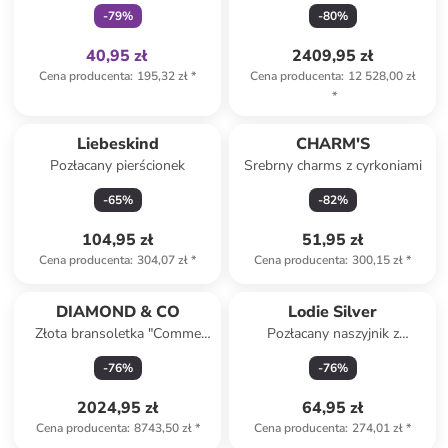
perłową
elementem ozdobnym - dł. 41
-
79
%
-
80
%
cm
40,95 zł
2409,95 zł
Cena producenta
:
195,32 zł
*
Cena producenta
:
12 528,00 zł
*
Liebeskind
CHARM'S
Pozłacany pierścionek
Srebrny charms z cyrkoniami
-
65
%
-
82
%
104,95 zł
51,95 zł
Cena producenta
:
304,07 zł
*
Cena producenta
:
300,15 zł
*
DIAMOND & CO
Lodie Silver
Złota bransoletka "Comme
Pozłacany naszyjnik z
une Feuille" z diamentami
cyrkoniami - dł. 45 cm
-
76
%
-
76
%
2024,95 zł
64,95 zł
Cena producenta
:
8743,50 zł
*
Cena producenta
:
274,01 zł
*