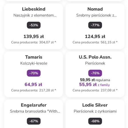
Liebeskind
Nomad
Naszyjnik z elementem
Srebrny pierścionek z
ozdobnym - dł. 45 cm
cyrkoniami
-
53
%
-
77
%
139,95 zł
124,95 zł
Cena producenta
:
304,07 zł
*
Cena producenta
:
561,15 zł
*
Tylko z
family
zniżka
family
Tamaris
U.S. Polo Assn.
Kolczyki-kreole
Pierścionek
-
70
%
-
76
%
59,95 zł
regularna
64,95 zł
55,95 zł
z family
Cena producenta
:
217,28 zł
*
Cena producenta
:
237,08 zł
*
Engelsrufer
Lodie Silver
Srebrna bransoletka "With
Pierścionek z cyrkoniami
Love" z elementem ozdobnym
-
67
%
-
68
%