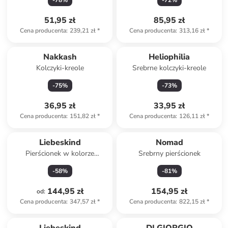
-
78
%
-
72
%
cm
51,95 zł
85,95 zł
Cena producenta
:
239,21 zł
*
Cena producenta
:
313,16 zł
*
Nakkash
Heliophilia
Kolczyki-kreole
Srebrne kolczyki-kreole
-
75
%
-
73
%
36,95 zł
33,95 zł
Cena producenta
:
151,82 zł
*
Cena producenta
:
126,11 zł
*
Liebeskind
Nomad
Pierścionek w kolorze
Srebrny pierścionek
srebrnym
-
58
%
-
81
%
144,95 zł
154,95 zł
od
:
Cena producenta
:
347,57 zł
*
Cena producenta
:
822,15 zł
*