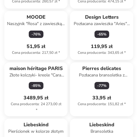
Cena producenta
:
260,57 zł
*
Cena producenta
:
474,15 zł
*
MOODE
Design Letters
Naszyjnik "Rosa" z zawieszką -
Pozłacana zawieszka "Aries" -
dł. 42 cm
wys. 2 cm
-
76
%
-
65
%
51,95 zł
119,95 zł
Cena producenta
:
217,50 zł
*
Cena producenta
:
343,65 zł
*
maison héritage PARIS
Pierres delicates
Złote kolczyki- kreole "Carat
Pozłacana bransoletka z
pavé" z diamentami
agatami
-
85
%
-
77
%
3489,95 zł
33,95 zł
Cena producenta
:
24 273,00 zł
Cena producenta
:
151,82 zł
*
*
Liebeskind
Liebeskind
Pierścionek w kolorze złotym
Bransoletka