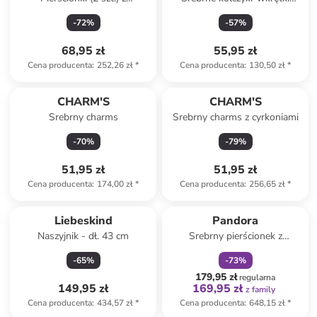
cyrkoniami
"Archetypes"
-
72
%
-
57
%
68,95 zł
55,95 zł
Cena producenta
:
252,26 zł
*
Cena producenta
:
130,50 zł
*
CHARM'S
CHARM'S
Srebrny charms
Srebrny charms z cyrkoniami
-
70
%
-
79
%
51,95 zł
51,95 zł
Cena producenta
:
174,00 zł
*
Cena producenta
:
256,65 zł
*
zniżka
family
Liebeskind
Pandora
Naszyjnik - dł. 43 cm
Srebrny pierścionek z
cyrkoniami
-
65
%
-
73
%
179,95 zł
regularna
149,95 zł
169,95 zł
z family
Cena producenta
:
434,57 zł
*
Cena producenta
:
648,15 zł
*