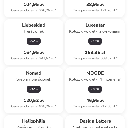
104,95 zł
38,95 zł
Cena producenta
:
326,25 zł
*
Cena producenta
:
121,76 zł
*
Liebeskind
Luxenter
Pierścionek
Kolczyki-wkrętki z cyrkoniami
-
52
%
-
73
%
164,95 zł
159,95 zł
Cena producenta
:
347,57 zł
*
Cena producenta
:
608,57 zł
*
Nomad
MOODE
Srebrny pierścionek
Kolczyki-wkrętki "Philomena"
-
87
%
-
78
%
120,52 zł
46,95 zł
Cena producenta
:
935,25 zł
*
Cena producenta
:
217,50 zł
*
Heliophilia
Design Letters
Pierścionki (2 szt.) z
Srebrne kolczyki-wkrętki