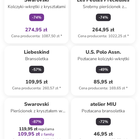
Swarovski
Les Petites Précieuses
Kolczyki-wkrętki z kryształami
Srebrny pierścionek z
chalcedonem i cyrkoniami
-
74
%
-
74
%
274,95 zł
264,95 zł
Cena producenta
:
1087,50 zł
*
Cena producenta
:
1022,25 zł
*
Liebeskind
U.S. Polo Assn.
Bransoletka
Pozłacane kolczyki-wkrętki
-
57
%
-
49
%
109,95 zł
85,95 zł
Cena producenta
:
260,57 zł
*
Cena producenta
:
169,65 zł
*
zniżka
family
Produkt zarezerwowany
Produkt zarezerwowany
Swarovski
atelier MIU
Pierścionek z kryształem w
Pozłacana bransoletka
kolorze złoto-zielonym
-
87
%
-
72
%
119,95 zł
regularna
109,95 zł
46,95 zł
z family