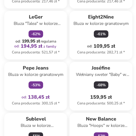
Cena producenta
:
217,46 zł
*
Cena producenta
:
217,46 zł
*
zniżka
family
LeGer
Eight2Nine
Bluza "Talea" w kolorze
Bluza w kolorze granatowym
błękitnym
-
62
%
-
61
%
199,95 zł
od
:
regularna
194,95 zł
109,95 zł
od
:
od
:
z family
Cena producenta
:
521,57 zł
*
Cena producenta
:
282,71 zł
*
Tylko z
family
Pepe Jeans
Joséfine
Bluza w kolorze granatowym
Wełniany sweter "Baby" w
kolorze beżowym
-
53
%
-
68
%
138,45 zł
159,95 zł
od
:
Cena producenta
:
300,15 zł
*
Cena producenta
:
500,25 zł
*
zniżka
family
Sublevel
New Balance
Bluza w kolorze
Bluza "Hoops" w kolorze
pomarańczowym
czarnym