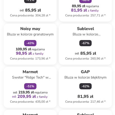
-
71
%
-
68
%
89,95 zł
regularna
85,95 zł
81,95 zł
od
:
z family
Cena producenta
:
304,28 zł
*
Cena producenta
:
257,71 zł
*
zniżka
family
Noisy may
Sublevel
Bluza w kolorze granatowym
Bluza w kolorze
jasnoróżowym
-
43
%
-
67
%
109,95 zł
regularna
98,95 zł
85,95 zł
od
:
z family
Cena producenta
:
173,96 zł
*
Cena producenta
:
260,96 zł
*
zniżka
family
Marmot
GAP
Sweter "Ridge Tech" w
Bluza w kolorze błękitnym
kolorze niebieskim
-
51
%
-
62
%
219,95 zł
od
:
regularna
209,95 zł
81,95 zł
od
:
z family
Cena producenta
:
435,00 zł
*
Cena producenta
:
217,46 zł
*
zniżka
family