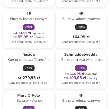
Cena producenta
:
217,46 zł
*
Cena producenta
:
282,71 zł
*
zniżka
family
4F
4F
Bluza w kolorze czarnym
Bluza w kolorze czarnym
-
75
%
-
38
%
64,95 zł
od
:
regularna
55,95 zł
164,95 zł
od
:
z family
Cena producenta
:
224,96 zł
*
Cena producenta
:
269,96 zł
*
zniżka
family
finside
Schmuddelwedda
Kurtka polarowa "Kansa" w
Bluza polarowa w kolorze
kolorze niebieskim
czerwonym
-
73
%
-
63
%
114,95 zł
od
:
regularna
279,95 zł
109,95 zł
od
:
od
:
z family
Cena producenta
:
1043,78 zł
*
Cena producenta
:
304,28 zł
*
Tylko z
family
Marc O'Polo
4F
Bluza w kolorze
Bluza w kolorze czarnym
pomarańczowym