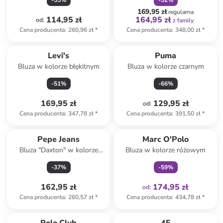
-
55
%
-
52
%
169,95 zł
regularna
114,95 zł
164,95 zł
od
:
z family
Cena producenta
:
260,96 zł
*
Cena producenta
:
348,00 zł
*
Levi's
Puma
Bluza w kolorze błękitnym
Bluza w kolorze czarnym
-
51
%
-
66
%
169,95 zł
129,95 zł
od
:
Cena producenta
:
347,78 zł
*
Cena producenta
:
391,50 zł
*
Tylko z
family
Pepe Jeans
Marc O'Polo
Bluza "Daxton" w kolorze
Bluza w kolorze różowym
granatowym
-
37
%
-
59
%
162,95 zł
174,95 zł
od
:
Cena producenta
:
260,57 zł
*
Cena producenta
:
434,78 zł
*
Tylko z
family