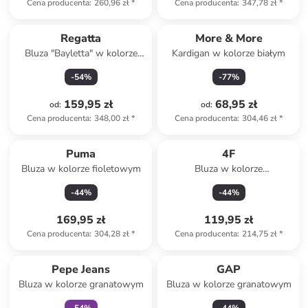
Cena producenta
:
260,96 zł
*
Cena producenta
:
347,78 zł
*
Regatta
More & More
Bluza "Bayletta" w kolorze
Kardigan w kolorze białym
granatowym
-
54
%
-
77
%
159,95 zł
68,95 zł
od
:
od
:
Cena producenta
:
348,00 zł
*
Cena producenta
:
304,46 zł
*
Puma
4F
Bluza w kolorze fioletowym
Bluza w kolorze
antracytowym
-
44
%
-
44
%
169,95 zł
119,95 zł
Cena producenta
:
304,28 zł
*
Cena producenta
:
214,75 zł
*
Tylko z
family
Pepe Jeans
GAP
Bluza w kolorze granatowym
Bluza w kolorze granatowym