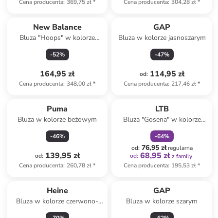
Cena producenta
:
369,75 zł
*
Cena producenta
:
304,28 zł
*
New Balance
GAP
Bluza "Hoops" w kolorze
Bluza w kolorze jasnoszarym
zielonym
-
52
%
-
47
%
164,95 zł
114,95 zł
od
:
Cena producenta
:
348,00 zł
*
Cena producenta
:
217,46 zł
*
zniżka
family
Puma
LTB
Bluza w kolorze beżowym
Bluza "Gosena" w kolorze
szarym
-
46
%
-
64
%
76,95 zł
od
:
regularna
139,95 zł
68,95 zł
od
:
od
:
z family
Cena producenta
:
260,78 zł
*
Cena producenta
:
195,53 zł
*
Heine
GAP
Bluza w kolorze czerwono-
Bluza w kolorze szarym
fioletowo-jasnoróżowym