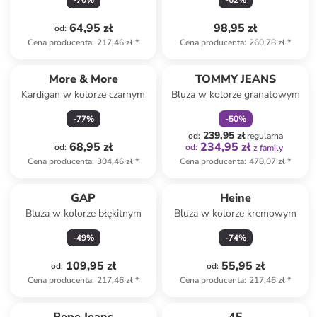
-
70
%
-
62
%
64,95 zł
98,95 zł
od
:
Cena producenta
:
217,46 zł
*
Cena producenta
:
260,78 zł
*
zniżka
family
More & More
TOMMY JEANS
Kardigan w kolorze czarnym
Bluza w kolorze granatowym
-
77
%
-
50
%
239,95 zł
od
:
regularna
68,95 zł
234,95 zł
od
:
od
:
z family
Cena producenta
:
304,46 zł
*
Cena producenta
:
478,07 zł
*
GAP
Heine
Bluza w kolorze błękitnym
Bluza w kolorze kremowym
-
49
%
-
74
%
109,95 zł
55,95 zł
od
:
od
:
Cena producenta
:
217,46 zł
*
Cena producenta
:
217,46 zł
*
Tylko z
family