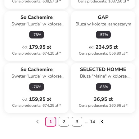
Cena producenta
:
608,57 zł
*
Cena producenta
:
1087,50 zł
*
So Cachemire
GAP
Sweter "Lurcia" w kolorze
Bluza w kolorze jasnoszarym
szarobrązowo-beżowym
-
73
%
-
57
%
179,95 zł
234,95 zł
od
:
od
:
Cena producenta
:
674,25 zł
*
Cena producenta
:
556,80 zł
*
So Cachemire
SELECTED HOMME
Sweter "Lurcia" w kolorze
Bluza "Maine" w kolorze
błękitno-niebiesko-szarym
szarym
-
76
%
-
85
%
159,95 zł
36,95 zł
od
:
Cena producenta
:
674,25 zł
*
Cena producenta
:
260,96 zł
*
1
2
3
...
14