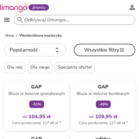
family
Sklep
Weekendowa wycieczka
Popularność
Wszystkie filtry
Dla niej
Dla niego
Specjalna oferta!
Tylko z
family
Tylko z
family
GAP
GAP
Bluza w kolorze granatowym
Bluza w kolorze bordowym
-
51
%
-
49
%
104,95 zł
109,95 zł
od
:
od
:
Cena producenta
:
217,46 zł
*
Cena producenta
:
217,46 zł
*