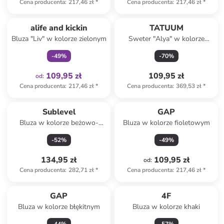
Cena producenta
:
217,46 zł
*
Cena producenta
:
217,46 zł
*
Tylko z
family
alife and kickin
TATUUM
Bluza "Liv" w kolorze zielonym
Sweter "Alya" w kolorze
koralowym
-
49
%
-
70
%
109,95 zł
109,95 zł
od
:
Cena producenta
:
217,46 zł
*
Cena producenta
:
369,53 zł
*
Sublevel
GAP
Bluza w kolorze beżowo-
Bluza w kolorze fioletowym
szarym
-
52
%
-
49
%
134,95 zł
109,95 zł
od
:
Cena producenta
:
282,71 zł
*
Cena producenta
:
217,46 zł
*
GAP
4F
Bluza w kolorze błękitnym
Bluza w kolorze khaki