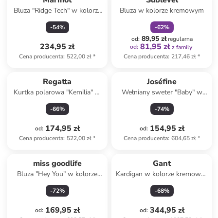
Marmot
Sublevel
Bluza "Ridge Tech" w kolorze
Bluza w kolorze kremowym
brązowym
-
54
%
-
62
%
89,95 zł
od
:
regularna
234,95 zł
81,95 zł
od
:
z family
Cena producenta
:
522,00 zł
*
Cena producenta
:
217,46 zł
*
Regatta
Joséfine
Kurtka polarowa "Kemilia" w
Wełniany sweter "Baby" w
kolorze granatowym
kolorze czerwonym
-
66
%
-
74
%
174,95 zł
154,95 zł
od
:
od
:
Cena producenta
:
522,00 zł
*
Cena producenta
:
604,65 zł
*
miss goodlife
Gant
Bluza "Hey You" w kolorze
Kardigan w kolorze kremowo-
jasnoróżowym
żółtym
-
72
%
-
68
%
169,95 zł
344,95 zł
od
:
od
: