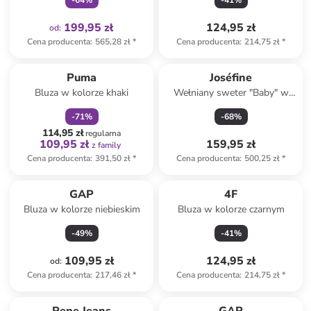
-
64
%
-
41
%
199,95 zł
124,95 zł
od
:
Cena producenta
:
565,28 zł
*
Cena producenta
:
214,75 zł
*
zniżka
family
Puma
Joséfine
Bluza w kolorze khaki
Wełniany sweter "Baby" w
kolorze czarnym
-
71
%
-
68
%
114,95 zł
regularna
109,95 zł
159,95 zł
z family
Cena producenta
:
391,50 zł
*
Cena producenta
:
500,25 zł
*
GAP
4F
Bluza w kolorze niebieskim
Bluza w kolorze czarnym
-
49
%
-
41
%
109,95 zł
124,95 zł
od
:
Cena producenta
:
217,46 zł
*
Cena producenta
:
214,75 zł
*
Tylko z
family