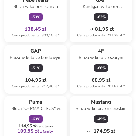
Pepe Jeans
GAP
Bluza w kolorze szarym
Kardigan w kolorze
jasnoszarym
-
53
%
-
62
%
138,45 zł
81,95 zł
od
:
Cena producenta
:
300,15 zł
*
Cena producenta
:
217,28 zł
*
GAP
4F
Bluza w kolorze bordowym
Bluza w kolorze szarym
-
51
%
-
66
%
104,95 zł
68,95 zł
Cena producenta
:
217,46 zł
*
Cena producenta
:
207,83 zł
*
zniżka
family
Puma
Mustang
Bluza "C- PMA CLSCS" w
Bluza w kolorze niebieskim
kolorze beżowym
-
63
%
-
49
%
114,95 zł
regularna
109,95 zł
174,95 zł
od
:
z family