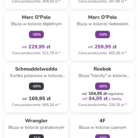
Cena producenta
:
304,50 zł
*
Cena producenta
:
347,96 zł
*
Tylko z
family
Tylko z
family
Marc O'Polo
Marc O'Polo
Bluza w kolorze błękitnym
Bluza w kolorze niebieskim
-
55
%
-
54
%
229,95 zł
259,95 zł
od
:
od
:
Cena producenta
:
521,78 zł
*
Cena producenta
:
565,28 zł
*
zniżka
family
Schmuddelwedda
Reebok
Kurtka polarowa w kolorze
Bluza "Varsity" w kolorze
turkusowym
białym
-
69
%
-
60
%
104,95 zł
od
:
regularna
169,95 zł
94,95 zł
od
:
od
:
z family
Cena producenta
:
565,28 zł
*
Cena producenta
:
239,25 zł
*
zniżka
family
Wrangler
4F
Bluza w kolorze granatowym
Bluza w kolorze czarnym