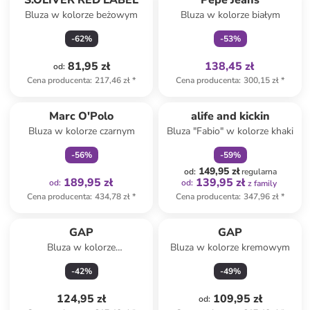
S.OLIVER RED LABEL
Pepe Jeans
Bluza w kolorze beżowym
Bluza w kolorze białym
-
62
%
-
53
%
81,95 zł
138,45 zł
od
:
Cena producenta
:
217,46 zł
*
Cena producenta
:
300,15 zł
*
Tylko z
family
zniżka
family
Marc O'Polo
alife and kickin
Bluza w kolorze czarnym
Bluza "Fabio" w kolorze khaki
-
56
%
-
59
%
149,95 zł
od
:
regularna
189,95 zł
139,95 zł
od
:
od
:
z family
Cena producenta
:
434,78 zł
*
Cena producenta
:
347,96 zł
*
GAP
GAP
Bluza w kolorze
Bluza w kolorze kremowym
antracytowym
-
42
%
-
49
%
124,95 zł
109,95 zł
od
: