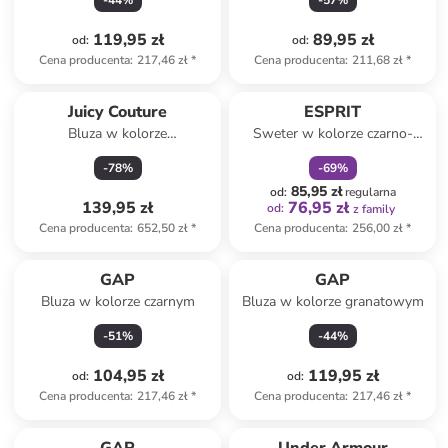
-
44
%
-
57
%
119,95 zł
89,95 zł
od
:
od
:
Cena producenta
:
217,46 zł
*
Cena producenta
:
211,68 zł
*
zniżka
family
Juicy Couture
ESPRIT
Bluza w kolorze
Sweter w kolorze czarno-
jasnoróżowym
czerwono-jasnobrązowym
-
78
%
-
69
%
85,95 zł
od
:
regularna
139,95 zł
76,95 zł
od
:
z family
Cena producenta
:
652,50 zł
*
Cena producenta
:
256,00 zł
*
GAP
GAP
Bluza w kolorze czarnym
Bluza w kolorze granatowym
-
51
%
-
44
%
104,95 zł
119,95 zł
od
:
od
:
Cena producenta
:
217,46 zł
*
Cena producenta
:
217,46 zł
*