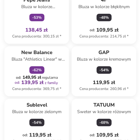
Pepe Jeans
4F
Bluza w kolorze
Bluza w kolorze błękitnym
jasnoróżowym
-
53
%
-
48
%
138,45 zł
109,95 zł
od
:
Cena producenta
:
300,15 zł
*
Cena producenta
:
214,75 zł
*
zniżka
family
New Balance
GAP
Bluza "Athletics Linear" w
Bluza w kolorze kremowym
kolorze kremowym
-
62
%
-
54
%
149,95 zł
od
:
regularna
139,95 zł
119,95 zł
od
:
z family
Cena producenta
:
369,75 zł
*
Cena producenta
:
260,96 zł
*
Sublevel
TATUUM
Bluza w kolorze zielonym
Sweter w kolorze różowym
-
54
%
-
68
%
119,95 zł
109,95 zł
od
:
od
: