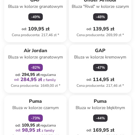
GAP
Under Armour
Bluza w kolorze granatowym
Bluza "Rival" w kolorze szarym
-
49
%
-
48
%
109,95 zł
139,95 zł
od
:
od
:
Cena producenta
:
217,46 zł
*
Cena producenta
:
269,99 zł
*
zniżka
family
Air Jordan
GAP
Bluza w kolorze granatowym
Bluza w kolorze kremowym
-
82
%
-
47
%
294,95 zł
od
:
regularna
284,95 zł
114,95 zł
od
:
od
:
z family
Cena producenta
:
1649,00 zł
*
Cena producenta
:
217,46 zł
*
zniżka
family
Puma
Puma
Bluza w kolorze czarnym
Bluza w kolorze błękitnym
-
73
%
-
44
%
109,95 zł
od
:
regularna
98,95 zł
169,95 zł
od
:
od
:
z family