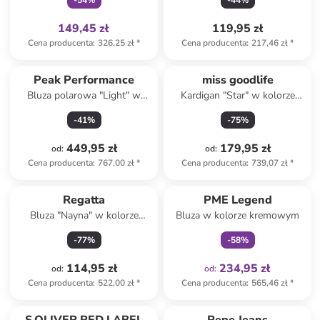
-
54
%
-
44
%
149,45 zł
119,95 zł
Cena producenta
:
326,25 zł
*
Cena producenta
:
217,46 zł
*
Peak Performance
miss goodlife
Bluza polarowa "Light" w
Kardigan "Star" w kolorze
kolorze pomarańczowym
beżowo-różowym
-
41
%
-
75
%
449,95 zł
179,95 zł
od
:
od
:
Cena producenta
:
767,00 zł
*
Cena producenta
:
739,07 zł
*
Tylko z
family
Regatta
PME Legend
Bluza "Nayna" w kolorze
Bluza w kolorze kremowym
czarnym
-
77
%
-
58
%
114,95 zł
234,95 zł
od
:
od
:
Cena producenta
:
522,00 zł
*
Cena producenta
:
565,46 zł
*
Tylko z
family