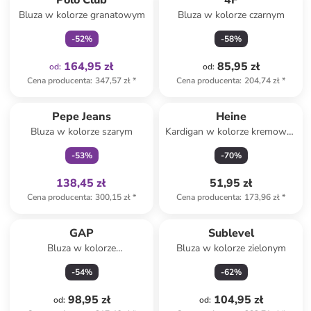
Polo Club
4F
Bluza w kolorze granatowym
Bluza w kolorze czarnym
-
52
%
-
58
%
164,95 zł
85,95 zł
od
:
od
:
Cena producenta
:
347,57 zł
*
Cena producenta
:
204,74 zł
*
Tylko z
family
Pepe Jeans
Heine
Bluza w kolorze szarym
Kardigan w kolorze kremowo-
karmelowym
-
53
%
-
70
%
138,45 zł
51,95 zł
Cena producenta
:
300,15 zł
*
Cena producenta
:
173,96 zł
*
GAP
Sublevel
Bluza w kolorze
Bluza w kolorze zielonym
jasnoróżowym
-
54
%
-
62
%
98,95 zł
104,95 zł
od
:
od
: