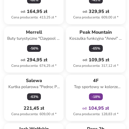
-
60
%
-
45
%
różowym
164,95 zł
329,95 zł
od
:
od
:
Cena producenta
:
413,25 zł
*
Cena producenta
:
609,00 zł
*
Merrell
Peak Mountain
Buty turystyczne "Claypool 2"
Koszulka funkcyjna "Anevi" w
w kolorze szarym
kolorze granatowym
-
56
%
-
65
%
294,95 zł
109,95 zł
od
:
od
:
Cena producenta
:
674,25 zł
*
Cena producenta
:
317,12 zł
*
Tylko z
family
Salewa
4F
Kurtka polarowa "Pedroc PL
Top sportowy w kolorze
2" w kolorze jasnobrązowym
różowym
-
63
%
-
18
%
221,45 zł
104,95 zł
od
:
Cena producenta
:
609,00 zł
*
Cena producenta
:
128,83 zł
*
Tylko z
family