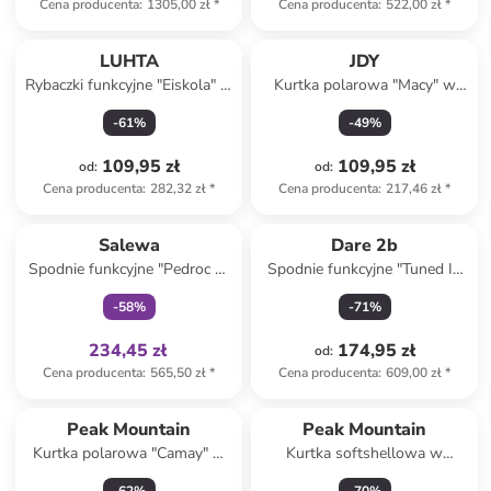
Cena producenta
:
1305,00 zł
*
Cena producenta
:
522,00 zł
*
LUHTA
JDY
Rybaczki funkcyjne "Eiskola" w
Kurtka polarowa "Macy" w
kolorze czarnym
kolorze beżowym
-
61
%
-
49
%
109,95 zł
109,95 zł
od
:
od
:
Cena producenta
:
282,32 zł
*
Cena producenta
:
217,46 zł
*
Tylko z
family
Salewa
Dare 2b
Spodnie funkcyjne "Pedroc 2"
Spodnie funkcyjne "Tuned In
w kolorze jasnobrązowym
Pro" w kolorze szarym
-
58
%
-
71
%
234,45 zł
174,95 zł
od
:
Cena producenta
:
565,50 zł
*
Cena producenta
:
609,00 zł
*
Peak Mountain
Peak Mountain
Kurtka polarowa "Camay" w
Kurtka softshellowa w
kolorze granatowym
kolorze różowym