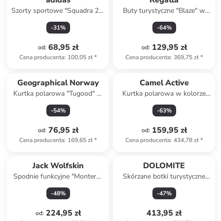
adidas
Regatta
Szorty sportowe "Squadra 21"
Buty turystyczne "Blaze" w
w kolorze białym
kolorze beżowym
-
31
%
-
64
%
68,95 zł
129,95 zł
od
:
od
:
Cena producenta
:
100,05 zł
*
Cena producenta
:
369,75 zł
*
Geographical Norway
Camel Active
Kurtka polarowa "Tugood" w
Kurtka polarowa w kolorze
kolorze czarnym
szarym
-
54
%
-
63
%
76,95 zł
159,95 zł
od
:
od
:
Cena producenta
:
169,65 zł
*
Cena producenta
:
434,78 zł
*
Jack Wolfskin
DOLOMITE
Spodnie funkcyjne "Montero"
Skórzane botki turystyczne
w kolorze granatowym
"Zernez GTX" w kolorze
-
48
%
-
47
%
szarym
224,95 zł
413,95 zł
od
: