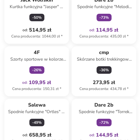
Jack Wolfskin
Dare 2b
Kurtka funkcyjna "Jasper" w
Spodnie funkcyjne "Melodic
kolorze czarnym
III" w kolorze czarnym
-
50
%
-
73
%
514,95 zł
114,95 zł
od
:
od
:
Cena producenta
:
1044,00 zł
*
Cena producenta
:
435,00 zł
*
Tylko z
family
4F
cmp
Szorty sportowe w kolorze
Skórzane botki trekkingowe
czarnym
"Rigel" w kolorze granatowym
-
26
%
-
36
%
109,95 zł
273,95 zł
od
:
Cena producenta
:
150,31 zł
*
Cena producenta
:
434,78 zł
*
Tylko z
family
Salewa
Dare 2b
Spodnie funkcyjne "Ortles" w
Spodnie funkcyjne "Torrek
kolorze czarnym
Lite" w kolorze granatowym
-
49
%
-
72
%
658,95 zł
144,95 zł
od
:
od
: