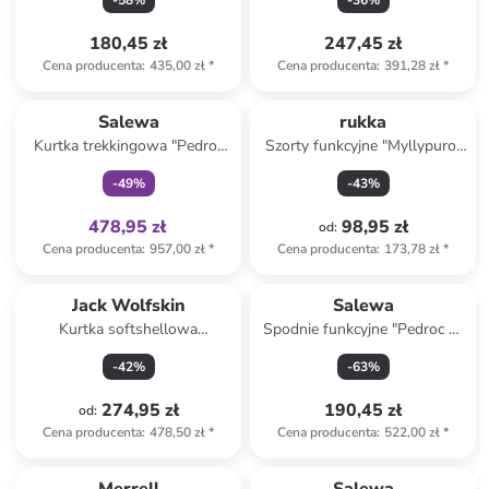
-
58
%
-
36
%
180,45 zł
247,45 zł
Cena producenta
:
435,00 zł
*
Cena producenta
:
391,28 zł
*
Tylko z
family
Salewa
rukka
Kurtka trekkingowa "Pedroc
Szorty funkcyjne "Myllypuro"
2.5L Powertex" w kolorze
w kolorze czarnym
-
49
%
-
43
%
czerwonym
478,95 zł
98,95 zł
od
:
Cena producenta
:
957,00 zł
*
Cena producenta
:
173,78 zł
*
Jack Wolfskin
Salewa
Kurtka softshellowa
Spodnie funkcyjne "Pedroc 4"
"Bornberg" w kolorze czarnym
w kolorze jasnobrązowym
-
42
%
-
63
%
274,95 zł
190,45 zł
od
:
Cena producenta
:
478,50 zł
*
Cena producenta
:
522,00 zł
*
Tylko z
family