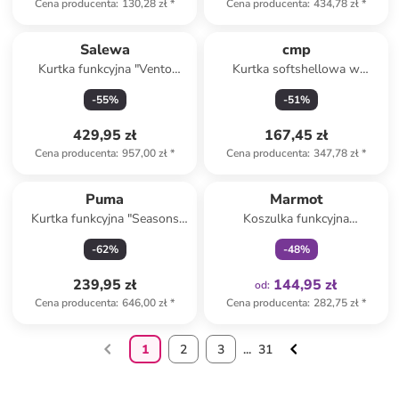
Cena producenta
:
130,28 zł
*
Cena producenta
:
434,78 zł
*
Salewa
cmp
Kurtka funkcyjna "Vento
Kurtka softshellowa w
Powertex 2.5 Layers" w
kolorze granatowym
-
55
%
-
51
%
kolorze czarnym
429,95 zł
167,45 zł
Cena producenta
:
957,00 zł
*
Cena producenta
:
347,78 zł
*
Tylko z
family
Puma
Marmot
Kurtka funkcyjna "Seasons
Koszulka funkcyjna
LTWT" w kolorze
"AirExchange" w kolorze khaki
-
62
%
-
48
%
pomarańczowym
239,95 zł
144,95 zł
od
:
Cena producenta
:
646,00 zł
*
Cena producenta
:
282,75 zł
*
1
2
3
...
31