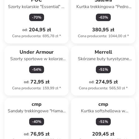
POC
Salewa
Szorty kolarskie "Essential" w
Kurtka trekkingowa "Pedroc
kolorze czarnym
Pro Polartec Alpha" w kolorze
-
70
%
-
63
%
czerwonym
204,95 zł
380,95 zł
od
:
Cena producenta
:
695,78 zł
*
Cena producenta
:
1044,00 zł
*
Under Armour
Merrell
Szorty sportowe w kolorze
Skórzane buty turystyczne
błękitnym
"Accentor 3" w kolorze
-
54
%
-
51
%
brązowym
72,95 zł
274,95 zł
od
:
od
:
Cena producenta
:
159,99 zł
*
Cena producenta
:
565,50 zł
*
cmp
cmp
Sandały trekkingowe "Hamal"
Kurtka softshellowa w
w kolorze różowo-
kolorze różowo-czarnym
-
40
%
-
51
%
granatowym
76,95 zł
209,45 zł
od
: