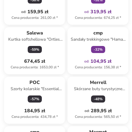
-
38
%
-
52
%
szaro-czarnym
159,95 zł
319,95 zł
od
:
od
:
Cena producenta
:
261,00 zł
*
Cena producenta
:
674,25 zł
*
Tylko z
family
Salewa
cmp
Kurtka softshellowa "Ortles"
Sandały trekkingowe "Hamal"
w kolorze niebieskim
w kolorze czarno-
-
59
%
-
32
%
jasnoróżowym
674,45 zł
104,95 zł
od
:
Cena producenta
:
1653,00 zł
*
Cena producenta
:
156,38 zł
*
POC
Merrell
Szorty kolarskie "Essential
Skórzane buty turystyczne
MTB" w kolorze czarnym
"Accentor 3" w kolorze
-
57
%
-
48
%
czarnym
184,95 zł
289,95 zł
od
:
Cena producenta
:
434,78 zł
*
Cena producenta
:
565,50 zł
*
zniżka
family