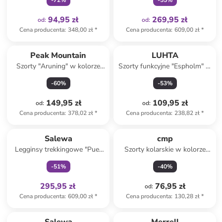
-
72
%
-
55
%
94,95 zł
269,95 zł
od
:
od
:
Cena producenta
:
348,00 zł
*
Cena producenta
:
609,00 zł
*
Peak Mountain
LUHTA
Szorty "Aruning" w kolorze
Szorty funkcyjne "Espholm" w
szarym do biegania
kolorze granatowym
-
60
%
-
53
%
149,95 zł
109,95 zł
od
:
od
:
Cena producenta
:
378,02 zł
*
Cena producenta
:
238,82 zł
*
Tylko z
family
Salewa
cmp
Legginsy trekkingowe "Puez
Szorty kolarskie w kolorze
Dry Responsive" w kolorze
czarnym
-
51
%
-
40
%
bordowo-czarnym
295,95 zł
76,95 zł
od
:
Cena producenta
:
609,00 zł
*
Cena producenta
:
130,28 zł
*
Tylko z
family