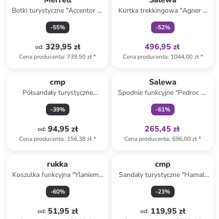
Merrell
Salewa
Botki turystyczne "Accentor 3"
Kurtka trekkingowa "Agner 2
w kolorze czarnym
3L Powertex" w kolorze
-
55
%
-
52
%
zielonym
329,95 zł
496,95 zł
od
:
Cena producenta
:
739,50 zł
*
Cena producenta
:
1044,00 zł
*
Tylko z
family
cmp
Salewa
Półsandały turystyczne
Spodnie funkcyjne "Pedroc 2"
"Sahiph" w kolorze różowym
w kolorze jasnobrązowym
-
39
%
-
61
%
94,95 zł
265,45 zł
od
:
Cena producenta
:
156,38 zł
*
Cena producenta
:
696,00 zł
*
rukka
cmp
Koszulka funkcyjna "Ylaniemi"
Sandały turystyczne "Hamal"
kolorze czarnym
w kolorze granatowym
-
60
%
-
23
%
51,95 zł
119,95 zł
od
:
od
: