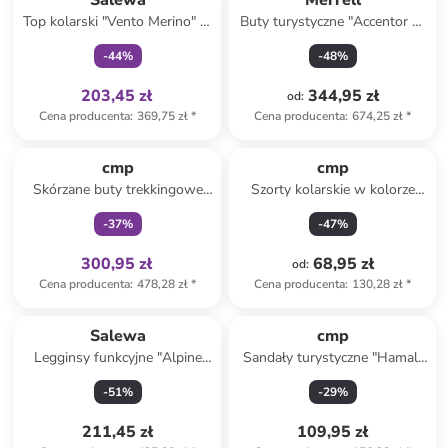
Salewa
Merrell
Top kolarski "Vento Merino" w
Buty turystyczne "Accentor 3"
kolorze jasnoróżowo-czarnym
w kolorze szaro-różowym
-
44
%
-
48
%
203,45 zł
344,95 zł
od
:
Cena producenta
:
369,75 zł
*
Cena producenta
:
674,25 zł
*
Tylko z
family
cmp
cmp
Skórzane buty trekkingowe
Szorty kolarskie w kolorze
"Moon Low" w kolorze
granatowym
-
37
%
-
47
%
czarno-pomarańczowym
300,95 zł
68,95 zł
od
:
Cena producenta
:
478,28 zł
*
Cena producenta
:
130,28 zł
*
Salewa
cmp
Legginsy funkcyjne "Alpine
Sandały turystyczne "Hamal"
Hemp" w kolorze bordowym
w kolorze granatowym
-
51
%
-
29
%
211,45 zł
109,95 zł