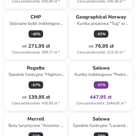
Cena producenta
:
435,00 zł
*
Cena producenta
:
156,38 zł
*
CMP
Geographical Norway
Skórzane botki trekkingowe
Kurtka polarowa "Tug" w
"Rigel" w kolorze brązowym
kolorze czarnym
-
40
%
-
63
%
271,95 zł
76,95 zł
od
:
od
:
Cena producenta
:
459,77 zł
*
Cena producenta
:
213,15 zł
*
Tylko z
family
Regatta
Salewa
Spodnie funkcyjne "Highton"
Kurtka trekkingowa "Pedroc
w kolorze czarnym
Pro Polartec Alpha" w kolorze
-
67
%
-
57
%
czarnym
139,95 zł
447,95 zł
od
:
Cena producenta
:
435,00 zł
*
Cena producenta
:
1044,00 zł
*
Merrell
Salewa
Buty turystyczne "Accentor 3
Spodnie funkcyjne "Lavaredo"
GTX" w kolorze szarym
w kolorze jasnobrązowym