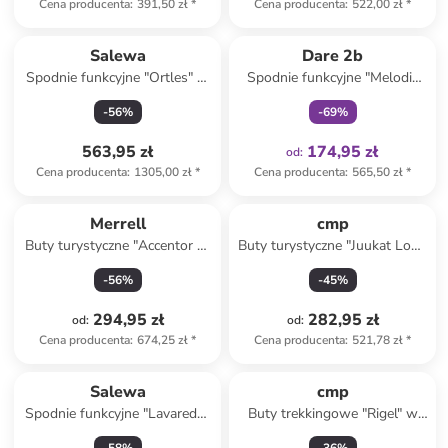
Cena producenta
:
391,50 zł
*
Cena producenta
:
522,00 zł
*
Tylko z
family
Salewa
Dare 2b
Spodnie funkcyjne "Ortles" w
Spodnie funkcyjne "Melodic
kolorze niebieskim
Pro II" w kolorze miętowym
-
56
%
-
69
%
563,95 zł
174,95 zł
od
:
Cena producenta
:
1305,00 zł
*
Cena producenta
:
565,50 zł
*
Merrell
cmp
Buty turystyczne "Accentor 3"
Buty turystyczne "Juukat Low"
w kolorze czarnym
w kolorze szarobrązowo-
-
56
%
-
45
%
błękitnym
294,95 zł
282,95 zł
od
:
od
:
Cena producenta
:
674,25 zł
*
Cena producenta
:
521,78 zł
*
Salewa
cmp
Spodnie funkcyjne "Lavaredo"
Buty trekkingowe "Rigel" w
w kolorze czerwonym
kolorze czarnym