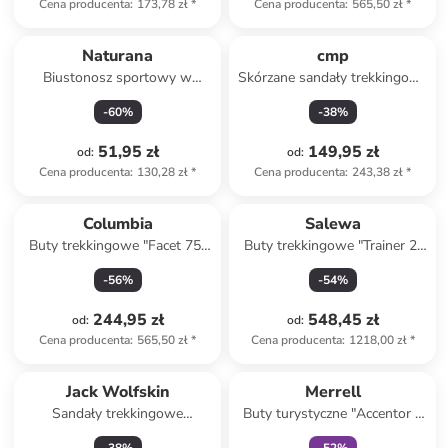
Cena producenta
:
173,78 zł
*
Cena producenta
:
565,50 zł
*
Naturana
cmp
Biustonosz sportowy w
Skórzane sandały trekkingowe
kolorze szarym
"Almaak" w kolorze
-
60
%
-
38
%
ciemnoszarym
51,95 zł
149,95 zł
od
:
od
:
Cena producenta
:
130,28 zł
*
Cena producenta
:
243,38 zł
*
Columbia
Salewa
Buty trekkingowe "Facet 75"
Buty trekkingowe "Trainer 2"
w kolorze brązowym
w kolorze czarnym
-
56
%
-
54
%
244,95 zł
548,45 zł
od
:
od
:
Cena producenta
:
565,50 zł
*
Cena producenta
:
1218,00 zł
*
Tylko z
family
Jack Wolfskin
Merrell
Sandały trekkingowe
Buty turystyczne "Accentor 3
"Levente" w kolorze czarnym
Sport" w kolorze fioletowo-