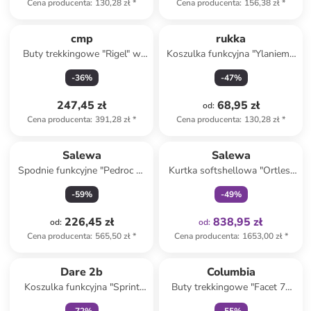
Cena producenta
:
130,28 zł
*
Cena producenta
:
156,38 zł
*
cmp
rukka
Buty trekkingowe "Rigel" w
Koszulka funkcyjna "Ylaniemi"
kolorze antracytowym
kolorze granatowym
-
36
%
-
47
%
247,45 zł
68,95 zł
od
:
Cena producenta
:
391,28 zł
*
Cena producenta
:
130,28 zł
*
Tylko z
family
Salewa
Salewa
Spodnie funkcyjne "Pedroc 2"
Kurtka softshellowa "Ortles"
w kolorze czerwonym
w kolorze czarnym
-
59
%
-
49
%
226,45 zł
838,95 zł
od
:
od
:
Cena producenta
:
565,50 zł
*
Cena producenta
:
1653,00 zł
*
Tylko z
family
Tylko z
family
Dare 2b
Columbia
Koszulka funkcyjna "Sprint
Buty trekkingowe "Facet 75
City" w kolorze błękitnym
MID" w kolorze czarnym