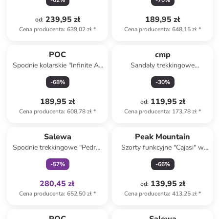
-
62
%
-
70
%
239,95 zł
189,95 zł
od
:
Cena producenta
:
639,02 zł
*
Cena producenta
:
648,15 zł
*
POC
cmp
Spodnie kolarskie "Infinite All
Sandały trekkingowe
Mountain" w kolorze czarnym
"Almaak" w kolorze
-
68
%
-
30
%
jasnoróżowo-granatowym
189,95 zł
119,95 zł
od
:
Cena producenta
:
608,78 zł
*
Cena producenta
:
173,78 zł
*
Tylko z
family
Salewa
Peak Mountain
Spodnie trekkingowe "Pedroc
Szorty funkcyjne "Cajasi" w
Pro Durastretch" w kolorze
kolorze granatowym
-
57
%
-
66
%
szarym
280,45 zł
139,95 zł
od
:
Cena producenta
:
652,50 zł
*
Cena producenta
:
413,25 zł
*