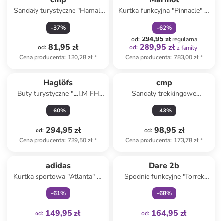
cmp
Marmot
Sandały turystyczne "Hamal"
Kurtka funkcyjna "Pinnacle" w
w kolorze granatowo-
kolorze niebieskim
-
37
%
-
62
%
zielonym
294,95 zł
od
:
regularna
81,95 zł
289,95 zł
od
:
od
:
z family
Cena producenta
:
130,28 zł
*
Cena producenta
:
783,00 zł
*
Haglöfs
cmp
Buty turystyczne "L.I.M FH
Sandały trekkingowe
GTX" w kolorze niebieskim
"Almaak" w kolorze błękitno-
-
60
%
-
43
%
beżowym
294,95 zł
98,95 zł
od
:
od
:
Cena producenta
:
739,50 zł
*
Cena producenta
:
173,78 zł
*
Tylko z
family
Tylko z
family
adidas
Dare 2b
Kurtka sportowa "Atlanta" w
Spodnie funkcyjne "Torrek
kolorze kremowym
Lite" w kolorze miętowym
-
61
%
-
68
%
149,95 zł
164,95 zł
od
:
od
: