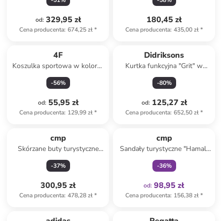
-
51
%
-
58
%
329,95 zł
180,45 zł
od
:
Cena producenta
:
674,25 zł
*
Cena producenta
:
435,00 zł
*
4F
Didriksons
Koszulka sportowa w kolorze
Kurtka funkcyjna "Grit" w
pomarańczowym
kolorze bordowo-czerwonym
-
56
%
-
80
%
55,95 zł
125,27 zł
od
:
od
:
Cena producenta
:
129,99 zł
*
Cena producenta
:
652,50 zł
*
Tylko z
family
cmp
cmp
Skórzane buty turystyczne
Sandały turystyczne "Hamal"
"Moon" w kolorze zielono-
w kolorze kremowo-
-
37
%
-
36
%
czarnym
oliwkowym
300,95 zł
98,95 zł
od
:
Cena producenta
:
478,28 zł
*
Cena producenta
:
156,38 zł
*