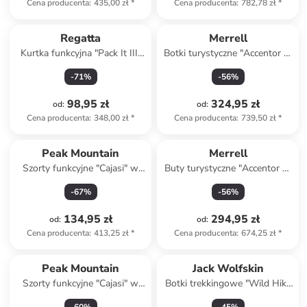
Cena producenta
:
435,00 zł
*
Cena producenta
:
782,78 zł
*
Regatta
Merrell
Kurtka funkcyjna "Pack It III"
Botki turystyczne "Accentor 3"
w kolorze jasnoróżowym
w kolorze czarnym
-
71
%
-
56
%
98,95 zł
324,95 zł
od
:
od
:
Cena producenta
:
348,00 zł
*
Cena producenta
:
739,50 zł
*
Peak Mountain
Merrell
Szorty funkcyjne "Cajasi" w
Buty turystyczne "Accentor 3"
kolorze szarym
w kolorze czarnym
-
67
%
-
56
%
134,95 zł
294,95 zł
od
:
od
:
Cena producenta
:
413,25 zł
*
Cena producenta
:
674,25 zł
*
Peak Mountain
Jack Wolfskin
Szorty funkcyjne "Cajasi" w
Botki trekkingowe "Wild Hike
kolorze khaki
Texapore Mid" w kolorze