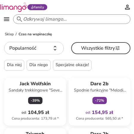
family
Sklep
Czas na wspinaczkę
Popularność
Wszystkie filtry
Dla niej
Dla niego
Specjalne okazje!
Tylko z
family
Jack Wolfskin
Dare 2b
Sandały trekkingowe "Seven
Spodnie funkcyjne "Melodic
Seas" w kolorze turkusowo-
Pro II" w kolorze granatowym
-
39
%
-
72
%
różowym
104,95 zł
154,95 zł
od
:
od
:
Cena producenta
:
173,78 zł
*
Cena producenta
:
565,50 zł
*
Tylko z
family