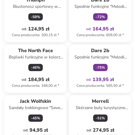
Triumph
Dare 2b
Biustonosz sportowy w
Spodnie funkcyjne "Melodic
kolorze turkusowym
Pro" w kolorze czarnym
-
58
%
-
72
%
124,95 zł
164,95 zł
od
:
od
:
Cena producenta
:
300,15 zł
*
Cena producenta
:
609,00 zł
*
Tylko z
family
The North Face
Dare 2b
Bojówki funkcyjne w kolorze
Spodnie funkcyjne "Melodic
czarnym
Pro II" w kolorze czarnym
-
46
%
-
75
%
184,95 zł
139,95 zł
od
:
od
:
Cena producenta
:
348,00 zł
*
Cena producenta
:
565,50 zł
*
Jack Wolfskin
Merrell
Sandały trekkingowe "Seven
Skórzane buty turystyczne
Seas" w kolorze granatowym
"Accentor 3" w kolorze
-
45
%
-
51
%
jasnobrązowym
94,95 zł
274,95 zł
od
:
od
: