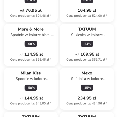
-
74
%
-
68
%
76,95 zł
164,95 zł
od
:
Cena producenta
:
304,46 zł
*
Cena producenta
:
524,00 zł
*
More & More
TATUUM
Spodnie w kolorze biało-
Sukienka w kolorze
zielonym
oliwkowym
-
68
%
-
54
%
124,95 zł
169,95 zł
od
:
od
:
Cena producenta
:
391,46 zł
*
Cena producenta
:
369,71 zł
*
Milan Kiss
Mexx
Spodnie w kolorze
Spódnica w kolorze
granatowym
ciemnobrązowym
-
58
%
-
45
%
144,95 zł
234,95 zł
od
:
Cena producenta
:
348,00 zł
*
Cena producenta
:
434,96 zł
*