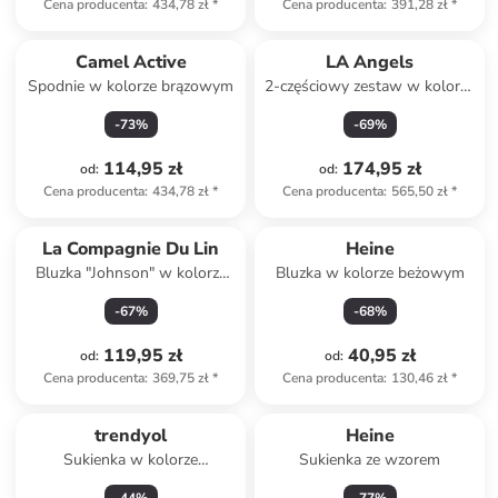
Cena producenta
:
434,78 zł
*
Cena producenta
:
391,28 zł
*
Camel Active
LA Angels
Spodnie w kolorze brązowym
2-częściowy zestaw w kolorze
błękitnym
-
73
%
-
69
%
114,95 zł
174,95 zł
od
:
od
:
Cena producenta
:
434,78 zł
*
Cena producenta
:
565,50 zł
*
La Compagnie Du Lin
Heine
Bluzka "Johnson" w kolorze
Bluzka w kolorze beżowym
zielonym
-
67
%
-
68
%
119,95 zł
40,95 zł
od
:
od
:
Cena producenta
:
369,75 zł
*
Cena producenta
:
130,46 zł
*
trendyol
Heine
Sukienka w kolorze
Sukienka ze wzorem
antracytowym