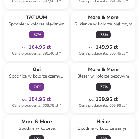
Cena producenta
:
347,96 zł
*
Cena producenta
:
391,46 zł
*
Tylko z
family
TATUUM
More & More
Spodnie w kolorze błękitnym
Sukienka w kolorze błękitnym
-
57
%
-
73
%
164,95 zł
149,95 zł
od
:
od
:
Cena producenta
:
391,46 zł
*
Cena producenta
:
565,46 zł
*
Tylko z
family
Oui
More & More
Spódnica w kolorze czarnym
Blezer w kolorze beżowym
ze wzorem
-
74
%
-
77
%
154,95 zł
139,95 zł
od
:
od
:
Cena producenta
:
608,78 zł
*
Cena producenta
:
608,96 zł
*
More & More
Heine
Spodnie w kolorze
Spodnie w kolorze szarym
jasnoróżowym