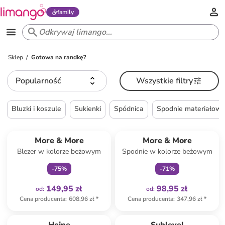
family
Sklep
Gotowa na randkę?
Popularność
Wszystkie filtry
Bluzki i koszule
Sukienki
Spódnica
Spodnie materiałow
Tylko z
family
Tylko z
family
More & More
More & More
Blezer w kolorze beżowym
Spodnie w kolorze beżowym
-
75
%
-
71
%
149,95 zł
98,95 zł
od
:
od
:
Cena producenta
:
608,96 zł
*
Cena producenta
:
347,96 zł
*
Tylko z
family