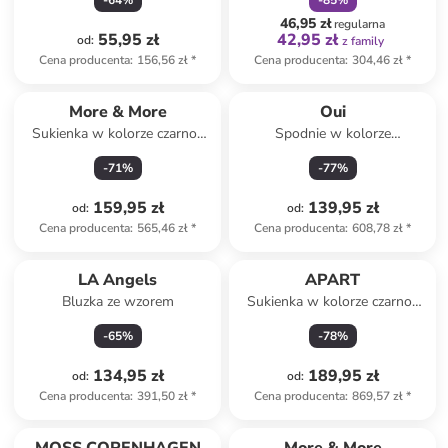
-
64
%
-
85
%
46,95 zł
regularna
55,95 zł
42,95 zł
od
:
z family
Cena producenta
:
156,56 zł
*
Cena producenta
:
304,46 zł
*
More & More
Oui
Sukienka w kolorze czarno-
Spodnie w kolorze
beżowym
granatowym
-
71
%
-
77
%
159,95 zł
139,95 zł
od
:
od
:
Cena producenta
:
565,46 zł
*
Cena producenta
:
608,78 zł
*
LA Angels
APART
Bluzka ze wzorem
Sukienka w kolorze czarno-
fioletowym
-
65
%
-
78
%
134,95 zł
189,95 zł
od
:
od
:
Cena producenta
:
391,50 zł
*
Cena producenta
:
869,57 zł
*
zniżka
family