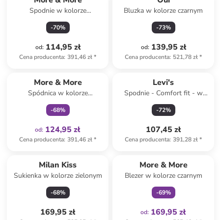
More & More
Oui
Spodnie w kolorze
Bluzka w kolorze czarnym
czerwonym
-
70
%
-
73
%
114,95 zł
139,95 zł
od
:
od
:
Cena producenta
:
391,46 zł
*
Cena producenta
:
521,78 zł
*
Tylko z
family
More & More
Levi's
Spódnica w kolorze
Spodnie - Comfort fit - w
pomarańczowym
kolorze khaki
-
68
%
-
72
%
124,95 zł
107,45 zł
od
:
Cena producenta
:
391,46 zł
*
Cena producenta
:
391,28 zł
*
Tylko z
family
Milan Kiss
More & More
Sukienka w kolorze zielonym
Blezer w kolorze czarnym
-
68
%
-
69
%
169,95 zł
169,95 zł
od
: