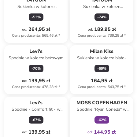
TATUUM
TATUUM
Sukienka w kolorze
Sukienka w kolorze
granatowym
granatowym
-
53
%
-
74
%
264,95 zł
189,95 zł
od
:
od
:
Cena producenta
:
565,46 zł
*
Cena producenta
:
739,28 zł
*
Levi's
Milan Kiss
Spodnie w kolorze beżowym
Sukienka w kolorze biało-
niebieskim
-
70
%
-
69
%
139,95 zł
164,95 zł
od
:
Cena producenta
:
478,28 zł
*
Cena producenta
:
543,75 zł
*
Tylko z
family
Levi's
MOSS COPENHAGEN
Spodnie - Comfort fit - w
Spodnie "Ryan Conella" w
kolorze beżowym
kolorze kremowym
-
67
%
-
62
%
139,95 zł
144,95 zł
od
:
od
: