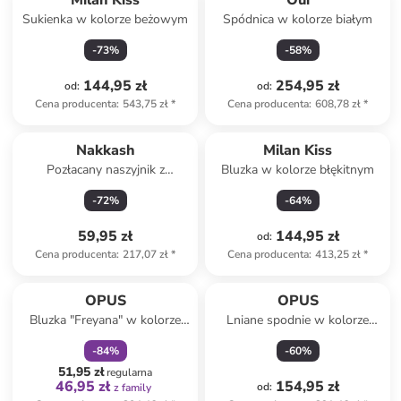
Milan Kiss
Oui
Sukienka w kolorze beżowym
Spódnica w kolorze białym
-
73
%
-
58
%
144,95 zł
254,95 zł
od
:
od
:
Cena producenta
:
543,75 zł
*
Cena producenta
:
608,78 zł
*
Nakkash
Milan Kiss
Pozłacany naszyjnik z
Bluzka w kolorze błękitnym
cyrkoniami - dł. 50 cm
-
72
%
-
64
%
59,95 zł
144,95 zł
od
:
Cena producenta
:
217,07 zł
*
Cena producenta
:
413,25 zł
*
zniżka
family
OPUS
OPUS
Bluzka "Freyana" w kolorze
Lniane spodnie w kolorze
zielonym
beżowym
-
84
%
-
60
%
51,95 zł
regularna
46,95 zł
154,95 zł
od
:
z family