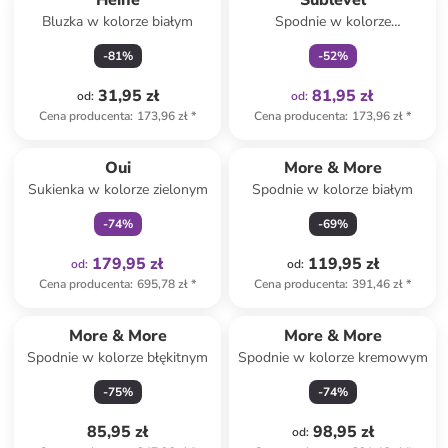
Heine
Sublevel
Bluzka w kolorze białym
Spodnie w kolorze
szarobrązowym
-
81
%
-
52
%
31,95 zł
81,95 zł
od
:
od
:
Cena producenta
:
173,96 zł
*
Cena producenta
:
173,96 zł
*
Tylko z
family
Oui
More & More
Sukienka w kolorze zielonym
Spodnie w kolorze białym
-
74
%
-
69
%
179,95 zł
119,95 zł
od
:
od
:
Cena producenta
:
695,78 zł
*
Cena producenta
:
391,46 zł
*
More & More
More & More
Spodnie w kolorze błękitnym
Spodnie w kolorze kremowym
-
75
%
-
74
%
85,95 zł
98,95 zł
od
: