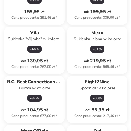
-
59
%
-
41
%
159,95 zł
199,95 zł
od
:
Cena producenta
:
391,46 zł
*
Cena producenta
:
339,00 zł
*
Vila
Mexx
Sukienka "Vijimba" w kolorze
Sukienka lniana w kolorze
białym
beżowym
-
46
%
-
61
%
139,95 zł
219,95 zł
od
:
od
:
Cena producenta
:
262,00 zł
*
Cena producenta
:
565,46 zł
*
B.C. Best Connections by
Eight2Nine
Bluzka w kolorze
Spódnica w kolorze
heine
karmelowym
kremowym
-
84
%
-
60
%
104,95 zł
85,95 zł
od
:
od
:
Cena producenta
:
677,00 zł
*
Cena producenta
:
217,46 zł
*
Tylko z
family