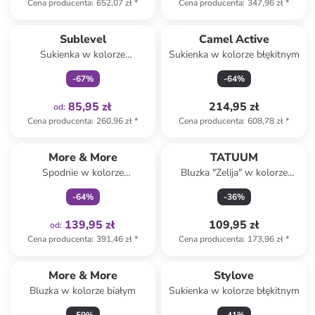
Cena producenta
:
652,07 zł
*
Cena producenta
:
347,96 zł
*
Tylko z
family
Sublevel
Camel Active
Sukienka w kolorze
Sukienka w kolorze błękitnym
granatowo-kremowym
-
67
%
-
64
%
85,95 zł
214,95 zł
od
:
Cena producenta
:
260,96 zł
*
Cena producenta
:
608,78 zł
*
Tylko z
family
More & More
TATUUM
Spodnie w kolorze
Bluzka "Zelija" w kolorze
oliwkowym
różowym
-
64
%
-
36
%
139,95 zł
109,95 zł
od
:
Cena producenta
:
391,46 zł
*
Cena producenta
:
173,96 zł
*
More & More
Stylove
Bluzka w kolorze białym
Sukienka w kolorze błękitnym