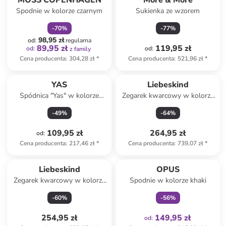
MOSS COPENHAGEN
More & More
Spodnie w kolorze czarnym
Sukienka ze wzorem
-
70
%
-
77
%
98,95 zł
od
:
regularna
89,95 zł
119,95 zł
od
:
od
:
z family
Cena producenta
:
304,28 zł
*
Cena producenta
:
521,96 zł
*
YAS
Liebeskind
Spódnica "Yas" w kolorze
Zegarek kwarcowy w kolorze
szarobrązowym
czarnym
-
49
%
-
64
%
109,95 zł
264,95 zł
od
:
Cena producenta
:
217,46 zł
*
Cena producenta
:
739,07 zł
*
Tylko z
family
Liebeskind
OPUS
Zegarek kwarcowy w kolorze
Spodnie w kolorze khaki
złoto-srebrno-białym
-
60
%
-
56
%
254,95 zł
149,95 zł
od
: