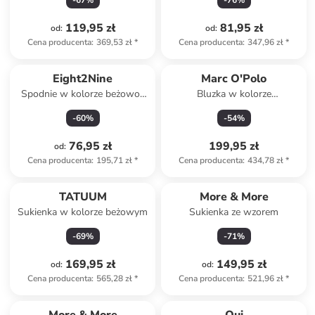
-
67
%
-
76
%
119,95 zł
81,95 zł
od
:
od
:
Cena producenta
:
369,53 zł
*
Cena producenta
:
347,96 zł
*
Eight2Nine
Marc O'Polo
Spodnie w kolorze beżowo-
Bluzka w kolorze
czarnym
antracytowo-białym
-
60
%
-
54
%
76,95 zł
199,95 zł
od
:
Cena producenta
:
195,71 zł
*
Cena producenta
:
434,78 zł
*
TATUUM
More & More
Sukienka w kolorze beżowym
Sukienka ze wzorem
-
69
%
-
71
%
169,95 zł
149,95 zł
od
:
od
:
Cena producenta
:
565,28 zł
*
Cena producenta
:
521,96 zł
*