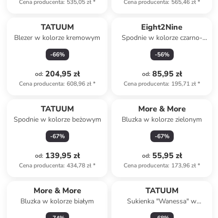
Cena producenta
:
535,05 zł
*
Cena producenta
:
565,46 zł
*
TATUUM
Eight2Nine
Blezer w kolorze kremowym
Spodnie w kolorze czarno-
białym
-
66
%
-
56
%
204,95 zł
85,95 zł
od
:
od
:
Cena producenta
:
608,96 zł
*
Cena producenta
:
195,71 zł
*
TATUUM
More & More
Spodnie w kolorze beżowym
Bluzka w kolorze zielonym
-
67
%
-
67
%
139,95 zł
55,95 zł
od
:
od
:
Cena producenta
:
434,78 zł
*
Cena producenta
:
173,96 zł
*
More & More
TATUUM
Bluzka w kolorze białym
Sukienka "Wanessa" w
kolorze zielonym