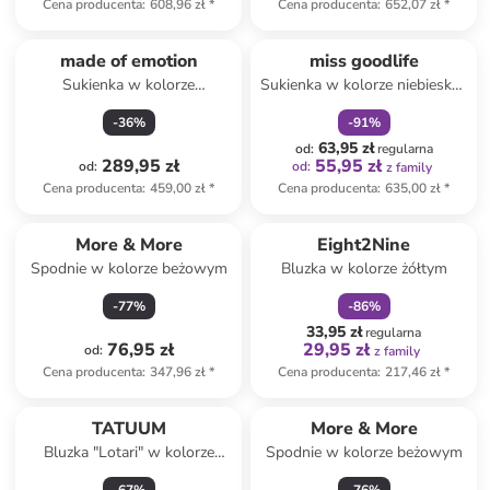
Cena producenta
:
608,96 zł
*
Cena producenta
:
652,07 zł
*
zniżka
family
made of emotion
miss goodlife
Sukienka w kolorze
Sukienka w kolorze niebiesko-
granatowo-różowym
zielonym
-
36
%
-
91
%
63,95 zł
od
:
regularna
289,95 zł
55,95 zł
od
:
od
:
z family
Cena producenta
:
459,00 zł
*
Cena producenta
:
635,00 zł
*
zniżka
family
More & More
Eight2Nine
Spodnie w kolorze beżowym
Bluzka w kolorze żółtym
-
77
%
-
86
%
33,95 zł
regularna
76,95 zł
29,95 zł
od
:
z family
Cena producenta
:
347,96 zł
*
Cena producenta
:
217,46 zł
*
TATUUM
More & More
Bluzka "Lotari" w kolorze
Spodnie w kolorze beżowym
błękitnym