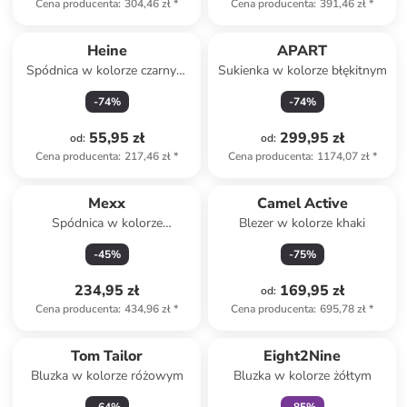
Cena producenta
:
304,46 zł
*
Cena producenta
:
391,46 zł
*
Heine
APART
Spódnica w kolorze czarnym
Sukienka w kolorze błękitnym
ze skóry syntetycznej
-
74
%
-
74
%
55,95 zł
299,95 zł
od
:
od
:
Cena producenta
:
217,46 zł
*
Cena producenta
:
1174,07 zł
*
Mexx
Camel Active
Spódnica w kolorze
Blezer w kolorze khaki
bordowym
-
45
%
-
75
%
234,95 zł
169,95 zł
od
:
Cena producenta
:
434,96 zł
*
Cena producenta
:
695,78 zł
*
zniżka
family
Tom Tailor
Eight2Nine
Bluzka w kolorze różowym
Bluzka w kolorze żółtym