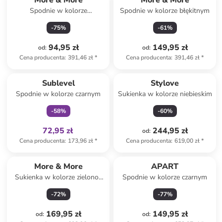
More & More
More & More
Spodnie w kolorze
Spodnie w kolorze błękitnym
jasnoróżowym
-
75
%
-
61
%
94,95 zł
149,95 zł
od
:
od
:
Cena producenta
:
391,46 zł
*
Cena producenta
:
391,46 zł
*
Tylko z
family
Sublevel
Stylove
Spodnie w kolorze czarnym
Sukienka w kolorze niebieskim
-
58
%
-
60
%
72,95 zł
244,95 zł
od
:
Cena producenta
:
173,96 zł
*
Cena producenta
:
619,00 zł
*
More & More
APART
Sukienka w kolorze zielono-
Spodnie w kolorze czarnym
kremowym
-
72
%
-
77
%
169,95 zł
149,95 zł
od
:
od
: