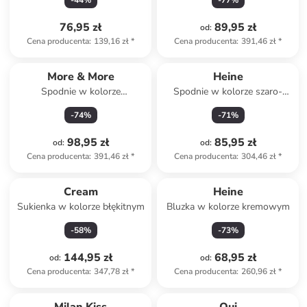
-
44
%
-
77
%
76,95 zł
89,95 zł
od
:
Cena producenta
:
139,16 zł
*
Cena producenta
:
391,46 zł
*
More & More
Heine
Spodnie w kolorze
Spodnie w kolorze szaro-
jasnoróżowo-zielonym
białym
-
74
%
-
71
%
98,95 zł
85,95 zł
od
:
od
:
Cena producenta
:
391,46 zł
*
Cena producenta
:
304,46 zł
*
Cream
Heine
Sukienka w kolorze błękitnym
Bluzka w kolorze kremowym
-
58
%
-
73
%
144,95 zł
68,95 zł
od
:
od
:
Cena producenta
:
347,78 zł
*
Cena producenta
:
260,96 zł
*