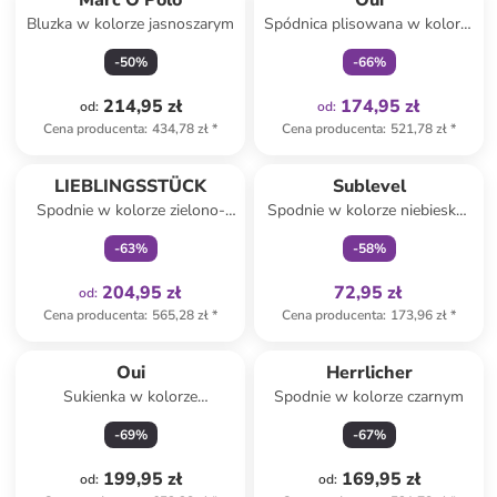
Marc O'Polo
Oui
Bluzka w kolorze jasnoszarym
Spódnica plisowana w kolorze
kremowym
-
50
%
-
66
%
214,95 zł
174,95 zł
od
:
od
:
Cena producenta
:
434,78 zł
*
Cena producenta
:
521,78 zł
*
Tylko z
family
Tylko z
family
LIEBLINGSSTÜCK
Sublevel
Spodnie w kolorze zielono-
Spodnie w kolorze niebiesko-
fioletowym
białym
-
63
%
-
58
%
204,95 zł
72,95 zł
od
:
Cena producenta
:
565,28 zł
*
Cena producenta
:
173,96 zł
*
Oui
Herrlicher
Sukienka w kolorze
Spodnie w kolorze czarnym
granatowym
-
69
%
-
67
%
199,95 zł
169,95 zł
od
:
od
: