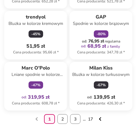
Cena producenta
:
652,28 zł
*
Cena producenta
:
521,78 zł
*
zniżka
family
trendyol
GAP
Bluzka w kolorze kremowym
Spodnie w kolorze brązowym
-
45
%
-
80
%
76,95 zł
od
:
regularna
51,95 zł
68,95 zł
od
:
z family
Cena producenta
:
95,66 zł
*
Cena producenta
:
347,78 zł
*
Tylko z
family
Marc O'Polo
Milan Kiss
Lniane spodnie w kolorze
Bluzka w kolorze turkusowym
niebieskim
-
47
%
-
67
%
319,95 zł
139,95 zł
od
:
od
:
Cena producenta
:
608,78 zł
*
Cena producenta
:
426,30 zł
*
1
2
3
...
17