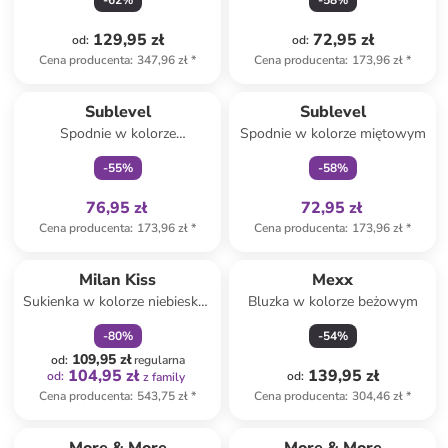
-
62
%
-
58
%
129,95 zł
72,95 zł
od
:
od
:
Cena producenta
:
347,96 zł
*
Cena producenta
:
173,96 zł
*
Tylko z
family
Tylko z
family
Sublevel
Sublevel
Spodnie w kolorze
Spodnie w kolorze miętowym
granatowym
-
55
%
-
58
%
76,95 zł
72,95 zł
Cena producenta
:
173,96 zł
*
Cena producenta
:
173,96 zł
*
zniżka
family
Milan Kiss
Mexx
Sukienka w kolorze niebiesko-
Bluzka w kolorze beżowym
białym
-
80
%
-
54
%
109,95 zł
od
:
regularna
104,95 zł
139,95 zł
od
:
od
:
z family
Cena producenta
:
543,75 zł
*
Cena producenta
:
304,46 zł
*