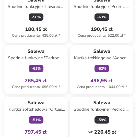
Salewa
Salewa
Spodnie funkcyjne "Lavaredo"
Spodnie funkcyjne "Pedroc 4"
w kolorze czerwonym
w kolorze jasnobrązowym
-
58
%
-
63
%
180,45 zł
190,45 zł
Cena producenta
:
435,00 zł
*
Cena producenta
:
522,00 zł
*
Tylko z
family
Tylko z
family
Salewa
Salewa
Spodnie funkcyjne "Pedroc 2"
Kurtka trekkingowa "Agner 2
w kolorze jasnobrązowym
3L Powertex" w kolorze
-
61
%
-
52
%
zielonym
265,45 zł
496,95 zł
Cena producenta
:
696,00 zł
*
Cena producenta
:
1044,00 zł
*
Tylko z
family
Salewa
Salewa
Kurtka softshellowa "Ortles"
Spodnie funkcyjne "Pedroc 2"
w kolorze czarnym
w kolorze czerwonym
-
51
%
-
59
%
797,45 zł
226,45 zł
od
: