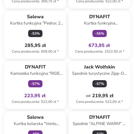
Cena producenta
:
369,75 zł
*
Cena producenta
:
522,00 zł
*
Tylko z
family
Salewa
DYNAFIT
Kurtka funkcyjna "Pedroc 2
Kurtka funkcyjna
Polarlite" w kolorze
"TRANSALPER GTX" w
-
53
%
-
55
%
czerwonym
kolorze granatowo-
turkusowym
285,95 zł
673,95 zł
Cena producenta
:
609,00 zł
*
Cena producenta
:
1522,50 zł
*
Tylko z
family
DYNAFIT
Jack Wolfskin
Kamizelka funkcyjna "RIDE
Spodnie turystyczne Zipp-Off
LIGHT" w kolorze
"Hikeout" w kolorze beżowym
-
57
%
-
57
%
turkusowym
223,95 zł
219,95 zł
od
:
Cena producenta
:
522,00 zł
*
Cena producenta
:
522,00 zł
*
Tylko z
family
Salewa
DYNAFIT
Kurtka kolarska "Vento
Spodnie "ALPINE WARM" w
Merino" w kolorze beżowo-
kolorze czarnym do biegania