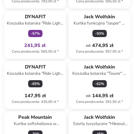
Cena producenta
:
783,00 zł
*
Cena producenta
:
565,50 zł
*
Tylko z
family
DYNAFIT
Jack Wolfskin
Koszulka kolarska "Ride Light"
Kurtka funkcyjna "Jasper" w
w kolorze khaki
kolorze granatowym
-
57
%
-
50
%
241,95 zł
474,95 zł
od
:
Cena producenta
:
565,50 zł
*
Cena producenta
:
957,00 zł
*
DYNAFIT
Jack Wolfskin
Koszulka kolarska "Ride Light"
Koszulka kolarska "Tourer" w
w kolorze fioletowym
kolorze turkusowo-zielonym
-
65
%
-
62
%
147,95 zł
144,95 zł
od
:
Cena producenta
:
435,00 zł
*
Cena producenta
:
391,50 zł
*
Peak Mountain
Jack Wolfskin
Kurtka softshellowa w
Szorty turystyczne "Hikeout"
kolorze żółtym
w kolorze czarnym