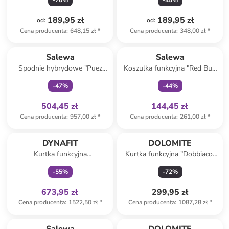
-
70
%
-
45
%
189,95 zł
189,95 zł
od
:
od
:
Cena producenta
:
648,15 zł
*
Cena producenta
:
348,00 zł
*
Tylko z
family
Tylko z
family
Salewa
Salewa
Spodnie hybrydowe "Puez
Koszulka funkcyjna "Red Bull
Powertex" w kolorze khaki
X-Alps" w kolorze czerwonym
-
47
%
-
44
%
504,45 zł
144,45 zł
Cena producenta
:
957,00 zł
*
Cena producenta
:
261,00 zł
*
Tylko z
family
DYNAFIT
DOLOMITE
Kurtka funkcyjna
Kurtka funkcyjna "Dobbiaco"
"TRANSALPER GTX" w
w kolorze zielonym
-
55
%
-
72
%
kolorze zielono-bordowym
673,95 zł
299,95 zł
Cena producenta
:
1522,50 zł
*
Cena producenta
:
1087,28 zł
*
Tylko z
family
Tylko z
family