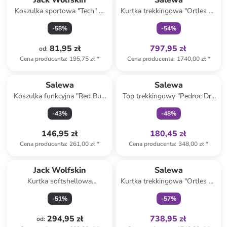
Jack Wolfskin
Salewa
Koszulka sportowa "Tech" w
Kurtka trekkingowa "Ortles 3L
kolorze czerwonym
Powertex" w kolorze
-
58
%
-
54
%
niebieskim
81,95 zł
797,95 zł
od
:
Cena producenta
:
195,75 zł
*
Cena producenta
:
1740,00 zł
*
Tylko z
family
Salewa
Salewa
Koszulka funkcyjna "Red Bull
Top trekkingowy "Pedroc Dry
X-Alps" w kolorze białym
Responsive" w kolorze
-
43
%
-
48
%
czerwonym
146,95 zł
180,45 zł
Cena producenta
:
261,00 zł
*
Cena producenta
:
348,00 zł
*
Tylko z
family
Jack Wolfskin
Salewa
Kurtka softshellowa
Kurtka trekkingowa "Ortles 3L
"Windhain" w kolorze
Powertex" w kolorze
-
51
%
-
57
%
fioletowym
niebieskim
294,95 zł
738,95 zł
od
: