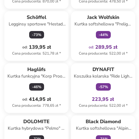
Cena producenta
:
870,00 zł
*
Cena producenta
:
478,50 zł
*
Tylko z
family
Schöffel
Jack Wolfskin
Legginsy sportowe "Hestad"
Kurtka softshellowa "Prelight
w kolorze lawendowo-
Stride" w kolorze czarnym
-
73
%
-
44
%
granatowym
139,95 zł
289,95 zł
od
:
od
:
Cena producenta
:
521,78 zł
*
Cena producenta
:
522,00 zł
*
Tylko z
family
Haglöfs
DYNAFIT
Kurtka funkcyjna "Korp Proof"
Koszulka kolarska "Ride Light"
w kolorze khaki
w kolorze khaki
-
46
%
-
57
%
414,95 zł
223,95 zł
od
:
Cena producenta
:
778,65 zł
*
Cena producenta
:
522,00 zł
*
zniżka
family
DOLOMITE
Black Diamond
Kurtka hybrydowa "Pelmo" w
Kurtka softshellowa "Alpine
kolorze granatowo-niebieskim
Start" w kolorze błękitnym