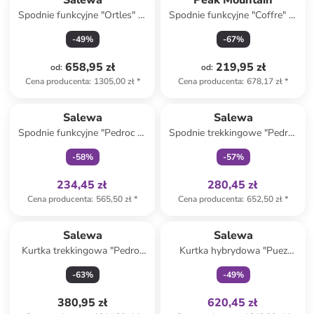
Salewa
Peak Mountain
Spodnie funkcyjne "Ortles" w
Spodnie funkcyjne "Coffre" w
kolorze czarnym
kolorze szarym
-
49
%
-
67
%
658,95 zł
219,95 zł
od
:
od
:
Cena producenta
:
1305,00 zł
*
Cena producenta
:
678,17 zł
*
Tylko z
family
Tylko z
family
Salewa
Salewa
Spodnie funkcyjne "Pedroc 2"
Spodnie trekkingowe "Pedroc
w kolorze jasnobrązowym
Pro Durastretch" w kolorze
-
58
%
-
57
%
szarym
234,45 zł
280,45 zł
Cena producenta
:
565,50 zł
*
Cena producenta
:
652,50 zł
*
Tylko z
family
Salewa
Salewa
Kurtka trekkingowa "Pedroc
Kurtka hybrydowa "Puez
Pro Polartec Alpha" w kolorze
Powertex" w kolorze
-
63
%
-
49
%
czerwonym
niebieskim
380,95 zł
620,45 zł