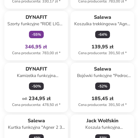
Cena producenta
:
330,17 zł
*
Cena producenta
:
783,00 zł
*
Tylko z
family
DYNAFIT
Salewa
Szorty funkcyjne "RIDE LIGHT
Koszulka trekkingowa "Agner
2IN1" w kolorze czarnym
Merino" w kolorze czerwonym
-
55
%
-
64
%
346,95 zł
139,95 zł
Cena producenta
:
783,00 zł
*
Cena producenta
:
391,50 zł
*
DYNAFIT
Salewa
Kamizelka funkcyjna
Bojówki funkcyjne "Pedroc
"TRAVERSE" w kolorze
Pro Durastretch" w kolorze
-
50
%
-
52
%
koralowym
czerwonym
234,95 zł
185,45 zł
od
:
Cena producenta
:
478,50 zł
*
Cena producenta
:
391,50 zł
*
Salewa
Jack Wolfskin
Kurtka funkcyjna "Agner 2 3L
Koszula funkcyjna
Powertex" w kolorze
"Wanderweg" w kolorze