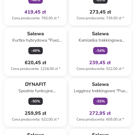
-
46
%
-
63
%
jasnobrązowym
419,45 zł
273,45 zł
Cena producenta
:
783,00 zł
*
Cena producenta
:
739,50 zł
*
Tylko z
family
Salewa
Salewa
Kurtka hybrydowa "Puez
Kamizelka trekkingowa
Powertex" w kolorze khaki
"Pedroc Durastretch Light" w
-
49
%
-
54
%
kolorze czerwonym
620,45 zł
239,45 zł
Cena producenta
:
1218,00 zł
*
Cena producenta
:
522,00 zł
*
Tylko z
family
DYNAFIT
Salewa
Spodnie funkcyjne
Legginsy trekkingowe "Puez
"TRAVERSE DST" w kolorze
Hemp" w kolorze khaki
-
50
%
-
55
%
turkusowym
259,95 zł
272,95 zł
Cena producenta
:
522,00 zł
*
Cena producenta
:
609,00 zł
*
Tylko z
family
Tylko z
family