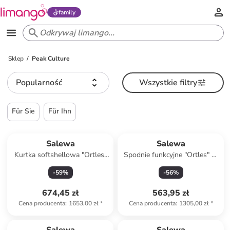
family
Sklep
Peak Culture
Popularność
Wszystkie filtry
Für Sie
Für Ihn
Salewa
Salewa
Kurtka softshellowa "Ortles"
Spodnie funkcyjne "Ortles" w
w kolorze niebieskim
kolorze niebieskim
-
59
%
-
56
%
674,45 zł
563,95 zł
Cena producenta
:
1653,00 zł
*
Cena producenta
:
1305,00 zł
*