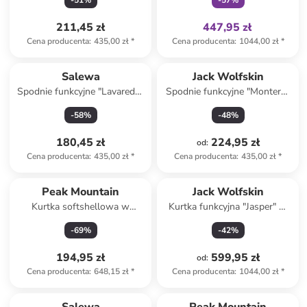
-
51
%
-
57
%
czarnym
211,45 zł
447,95 zł
Cena producenta
:
435,00 zł
*
Cena producenta
:
1044,00 zł
*
Salewa
Jack Wolfskin
Spodnie funkcyjne "Lavaredo"
Spodnie funkcyjne "Montero"
w kolorze jasnobrązowym
w kolorze granatowym
-
58
%
-
48
%
180,45 zł
224,95 zł
od
:
Cena producenta
:
435,00 zł
*
Cena producenta
:
435,00 zł
*
Peak Mountain
Jack Wolfskin
Kurtka softshellowa w
Kurtka funkcyjna "Jasper" w
kolorze różowym
kolorze czarnym
-
69
%
-
42
%
194,95 zł
599,95 zł
od
:
Cena producenta
:
648,15 zł
*
Cena producenta
:
1044,00 zł
*