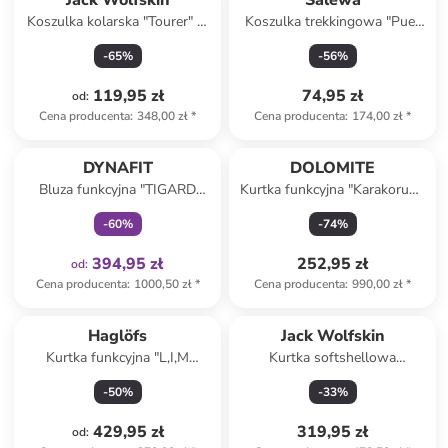
Jack Wolfskin
Salewa
Koszulka kolarska "Tourer" w
Koszulka trekkingowa "Puez
kolorze turkusowym
Sporty Dry" w kolorze białym
-
65
%
-
56
%
119,95 zł
74,95 zł
od
:
Cena producenta
:
348,00 zł
*
Cena producenta
:
174,00 zł
*
Tylko z
family
DYNAFIT
DOLOMITE
Bluza funkcyjna "TIGARD
Kurtka funkcyjna "Karakorum"
ALPHA" w kolorze czerwono-
w kolorze szarym
-
60
%
-
74
%
zielonym
394,95 zł
252,95 zł
od
:
Cena producenta
:
1000,50 zł
*
Cena producenta
:
990,00 zł
*
Produkt zarezerwowany
Haglöfs
Jack Wolfskin
Kurtka funkcyjna "L,I,M
Kurtka softshellowa
PROOF" w kolorze
"Bornberg" w kolorze
-
50
%
-
33
%
czerwonym
granatowym
429,95 zł
319,95 zł
od
: