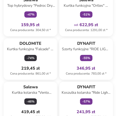
Salewa
Salewa
Top hybrydowy "Pedroc Dry"
Kurtka funkcyjna "Ortles" w
w kolorze szarym
kolorze czerwonym
-
47
%
-
51
%
159,95 zł
622,95 zł
od
:
Cena producenta
:
304,50 zł
*
Cena producenta
:
1291,00 zł
*
Tylko z
family
DOLOMITE
DYNAFIT
Kurtka funkcyjna "Falcade" w
Szorty funkcyjne "RIDE LIGHT
kolorze khaki
2IN1" w kolorze granatowym
-
74
%
-
55
%
219,45 zł
346,95 zł
Cena producenta
:
861,00 zł
*
Cena producenta
:
783,00 zł
*
Tylko z
family
Salewa
DYNAFIT
Kurtka kolarska "Vento
Koszulka kolarska "Ride Light"
Merino" w kolorze
w kolorze khaki
-
46
%
-
57
%
jasnoróżowo-czarnym
419,45 zł
241,95 zł