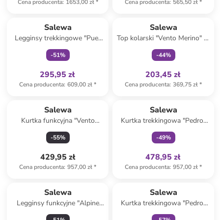
Cena producenta
:
1653,00 zł
*
Cena producenta
:
565,50 zł
*
Tylko z
family
Tylko z
family
Salewa
Salewa
Legginsy trekkingowe "Puez
Top kolarski "Vento Merino" w
Dry Responsive" w kolorze
kolorze jasnoróżowo-czarnym
-
51
%
-
44
%
bordowo-czarnym
295,95 zł
203,45 zł
Cena producenta
:
609,00 zł
*
Cena producenta
:
369,75 zł
*
Tylko z
family
Salewa
Salewa
Kurtka funkcyjna "Vento
Kurtka trekkingowa "Pedroc
Powertex 2.5 Layers" w
2.5L Powertex" w kolorze
-
55
%
-
49
%
kolorze czarnym
czerwonym
429,95 zł
478,95 zł
Cena producenta
:
957,00 zł
*
Cena producenta
:
957,00 zł
*
Tylko z
family
Salewa
Salewa
Legginsy funkcyjne "Alpine
Kurtka trekkingowa "Pedroc
Hemp" w kolorze bordowym
Pro Polartec Alpha" w kolorze