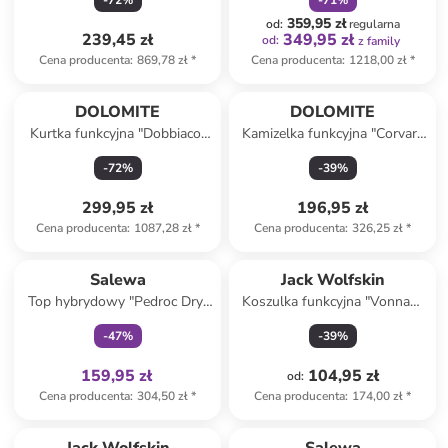
-
72
%
-
71
%
359,95 zł
od
:
regularna
239,45 zł
349,95 zł
od
:
z family
Cena producenta
:
869,78 zł
*
Cena producenta
:
1218,00 zł
*
DOLOMITE
DOLOMITE
Kurtka funkcyjna "Dobbiaco"
Kamizelka funkcyjna "Corvara
w kolorze jasnobrązowym
Light" w kolorze fioletowym
-
72
%
-
39
%
299,95 zł
196,95 zł
Cena producenta
:
1087,28 zł
*
Cena producenta
:
326,25 zł
*
Tylko z
family
Salewa
Jack Wolfskin
Top hybrydowy "Pedroc Dry"
Koszulka funkcyjna "Vonnan"
w kolorze czerwonym
w kolorze granatowym
-
47
%
-
39
%
159,95 zł
104,95 zł
od
:
Cena producenta
:
304,50 zł
*
Cena producenta
:
174,00 zł
*
Tylko z
family