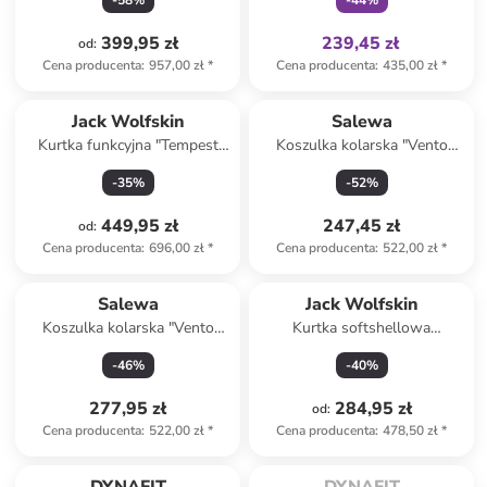
-
58
%
-
44
%
czarnym
399,95 zł
239,45 zł
od
:
Cena producenta
:
957,00 zł
*
Cena producenta
:
435,00 zł
*
Jack Wolfskin
Salewa
Kurtka funkcyjna "Tempest
Koszulka kolarska "Vento
2L" w kolorze czarnym
Merino" w kolorze beżowo-
-
35
%
-
52
%
jasnobrązowym
449,95 zł
247,45 zł
od
:
Cena producenta
:
696,00 zł
*
Cena producenta
:
522,00 zł
*
Salewa
Jack Wolfskin
Koszulka kolarska "Vento
Kurtka softshellowa
Merino" w kolorze khaki
"Bornberg" w kolorze
-
46
%
-
40
%
granatowym
277,95 zł
284,95 zł
od
:
Cena producenta
:
522,00 zł
*
Cena producenta
:
478,50 zł
*
Spóźniłeś się.

Tylko z
family
Wyprzedane