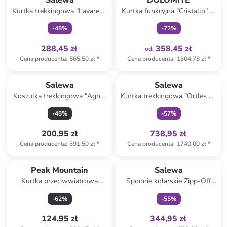
Salewa
DOLOMITE
Kurtka trekkingowa "Lavaredo
Kurtka funkcyjna "Cristallo" w
Hemp" w kolorze beżowym
kolorze granatowym
-
48
%
-
72
%
288,45 zł
358,45 zł
od
:
Cena producenta
:
565,50 zł
*
Cena producenta
:
1304,78 zł
*
Tylko z
family
Salewa
Salewa
Koszulka trekkingowa "Agner
Kurtka trekkingowa "Ortles 3L
Merino" w kolorze beżowym
Powertex" w kolorze żółtym
-
48
%
-
57
%
200,95 zł
738,95 zł
Cena producenta
:
391,50 zł
*
Cena producenta
:
1740,00 zł
*
Tylko z
family
Peak Mountain
Salewa
Kurtka przeciwwiatrowa
Spodnie kolarskie Zipp-Off
"Apluie" w kolorze czarnym
"Vento Hemp/Durastretch" w
-
62
%
-
55
%
kolorze jasnobrązowym
124,95 zł
344,95 zł