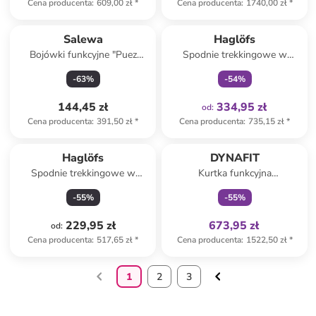
Cena producenta
:
609,00 zł
*
Cena producenta
:
1740,00 zł
*
Tylko z
family
Salewa
Haglöfs
Bojówki funkcyjne "Puez
Spodnie trekkingowe w
Durastretch" w kolorze
kolorze czarnym
-
63
%
-
54
%
jasnoróżowym
144,45 zł
334,95 zł
od
:
Cena producenta
:
391,50 zł
*
Cena producenta
:
735,15 zł
*
Tylko z
family
Haglöfs
DYNAFIT
Spodnie trekkingowe w
Kurtka funkcyjna
kolorze beżowo-szarym
"TRANSALPER GTX" w
-
55
%
-
55
%
kolorze zielono-bordowym
229,95 zł
673,95 zł
od
:
Cena producenta
:
517,65 zł
*
Cena producenta
:
1522,50 zł
*
1
2
3