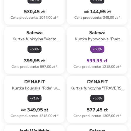
-
49
%
-
58
%
niebieskim
pomarańczowym
530,45 zł
144,95 zł
od
:
Cena producenta
:
1044,00 zł
*
Cena producenta
:
348,00 zł
*
Tylko z
family
Salewa
Salewa
Kurtka funkcyjna "Vento
Kurtka hybrydowa "Puez
Powertex 2.5 Layers" w
Powertex" w kolorze khaki
-
58
%
-
50
%
kolorze czarno-jasnoróżowym
399,95 zł
599,95 zł
Cena producenta
:
957,00 zł
*
Cena producenta
:
1218,00 zł
*
DYNAFIT
DYNAFIT
Kurtka kolarska "Ride" w
Kurtka funkcyjna "TRAVERSE
kolorze czerwonym
GTX" w kolorze morskim
-
71
%
-
55
%
349,95 zł
577,45 zł
od
:
Cena producenta
:
1218,00 zł
*
Cena producenta
:
1305,00 zł
*