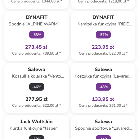
Cena producenta
:
1044,00 zł
*
Cena producenta
:
1218,00 zł
*
Tylko z
family
Tylko z
family
DYNAFIT
DYNAFIT
Spodnie "ALPINE WARM" w
Kamizelka funkcyjna "RIDE
kolorze granatowym do
LIGHT" w kolorze czerwonym
-
63
%
-
57
%
biegania
273,45 zł
223,95 zł
Cena producenta
:
739,50 zł
*
Cena producenta
:
522,00 zł
*
Tylko z
family
Salewa
Salewa
Koszulka kolarska "Vento
Koszulka funkcyjna "Lavaredo
Merino" w kolorze błękitno-
Hemp" w kolorze czerwonym
-
46
%
-
48
%
czarnym
277,95 zł
133,95 zł
Cena producenta
:
522,00 zł
*
Cena producenta
:
261,00 zł
*
Tylko z
family
Jack Wolfskin
Salewa
Kurtka funkcyjna "Jasper" w
Spodnie sportowe "Lavaredo
kolorze czarnym
Hemp" w kolorze bordowo-