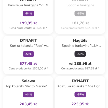
DYNAFIT
DYNAFIT
Kamizelka funkcyjna "VERT
Spodnie funkcyjne
WIND" w kolorze czarnym
"TRAVERSE DST" w kolorze
-
54
%
-
65
%
granatowym
199,95 zł
181,76 zł
Cena producenta
:
435,00 zł
*
Cena producenta
:
522,00 zł
*
Tylko z
family
DYNAFIT
Haglöfs
Kurtka kolarska "Ride" w
Spodnie funkcyjne "L.I.M
kolorze beżowo-oliwkowym
Fuse" w kolorze szarym
-
55
%
-
53
%
577,45 zł
239,95 zł
od
:
Cena producenta
:
1305,00 zł
*
Cena producenta
:
517,65 zł
*
Tylko z
family
Tylko z
family
Salewa
DYNAFIT
Top kolarski "Vento Merino" w
Koszulka kolarska "Ride Light"
kolorze szarobrązowym
w kolorze turkusowym
-
44
%
-
57
%
203,45 zł
223,95 zł