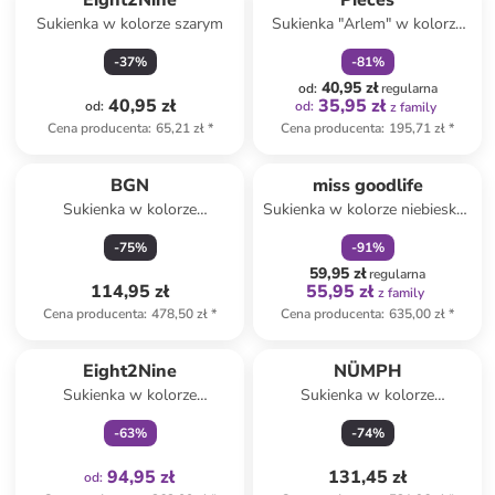
Eight2Nine
Pieces
Sukienka w kolorze szarym
Sukienka "Arlem" w kolorze
beżowo-czarnym
-
37
%
-
81
%
40,95 zł
od
:
regularna
40,95 zł
35,95 zł
od
:
od
:
z family
Cena producenta
:
65,21 zł
*
Cena producenta
:
195,71 zł
*
zniżka
family
BGN
miss goodlife
Sukienka w kolorze
Sukienka w kolorze niebiesko-
granatowym
różowym
-
75
%
-
91
%
59,95 zł
regularna
114,95 zł
55,95 zł
z family
Cena producenta
:
478,50 zł
*
Cena producenta
:
635,00 zł
*
Tylko z
family
Eight2Nine
NÜMPH
Sukienka w kolorze
Sukienka w kolorze
jasnobrązowym
fioletowym
-
63
%
-
74
%
94,95 zł
131,45 zł
od
: