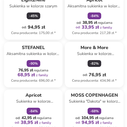
Eight2Nine
Apricot
Sukienka w kolorze szarym
Aksamitna sukienka w kolorze
czarnym
-
45
%
-
84
%
38,95 zł
od
:
regularna
94,95 zł
33,95 zł
od
:
od
:
z family
Cena producenta
:
175,00 zł
*
Cena producenta
:
217,28 zł
*
zniżka
family
STEFANEL
More & More
Aksamitna sukienka w kolorze
Sukienka w kolorze
antracytowym
jasnoróżowo-białym
-
90
%
-
82
%
76,95 zł
regularna
68,95 zł
76,95 zł
od
:
z family
Cena producenta
:
696,00 zł
*
Cena producenta
:
434,96 zł
*
zniżka
family
zniżka
family
Apricot
MOSS COPENHAGEN
Sukienka w kolorze
Sukienka "Dakota" w kolorze
granatowym
czarnym
-
84
%
-
68
%
42,95 zł
104,95 zł
od
:
regularna
od
:
regularna
38,95 zł
94,95 zł
od
:
od
:
z family
z family