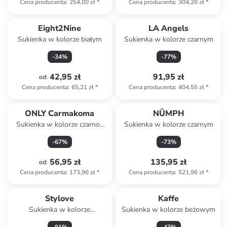
Cena producenta
:
254,00 zł
*
Cena producenta
:
304,28 zł
*
Eight2Nine
LA Angels
Sukienka w kolorze białym
Sukienka w kolorze czarnym
-
34
%
-
77
%
42,95 zł
91,95 zł
od
:
Cena producenta
:
65,21 zł
*
Cena producenta
:
404,55 zł
*
ONLY Carmakoma
NÜMPH
Sukienka w kolorze czarno-
Sukienka w kolorze czarnym
beżowym
-
67
%
-
73
%
56,95 zł
135,95 zł
od
:
Cena producenta
:
173,96 zł
*
Cena producenta
:
521,96 zł
*
Stylove
Kaffe
Sukienka w kolorze
Sukienka w kolorze beżowym
kremowym