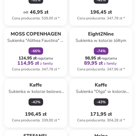
-
91
%
-
43
%
46,95 zł
196,45 zł
od
:
Cena producenta
:
539,00 zł
*
Cena producenta
:
347,78 zł
*
zniżka
family
zniżka
family
MOSS COPENHAGEN
Eight2Nine
Sukienka "Alithea Faustina" w
Sukienka w kolorze żółtym
kolorze fioletowym
-
66
%
-
74
%
124,95 zł
98,95 zł
regularna
regularna
114,95 zł
89,95 zł
z family
z family
Cena producenta
:
347,78 zł
*
Cena producenta
:
347,96 zł
*
Kaffe
Kaffe
Sukienka w kolorze beżowo-
Sukienka "Olga" w kolorze
granatowym
szarym
-
42
%
-
43
%
196,45 zł
171,95 zł
Cena producenta
:
339,00 zł
*
Cena producenta
:
304,28 zł
*
zniżka
family