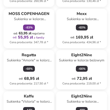
Cena producenta
:
260,96 zł
*
Cena producenta
:
130,46 zł
*
zniżka
family
MOSS COPENHAGEN
Mexx
Sukienka w kolorze
Sukienka w kolorze
czerwonym
czerwonym
-
83
%
-
60
%
63,95 zł
od
:
regularna
55,95 zł
169,95 zł
od
:
od
:
z family
Cena producenta
:
347,78 zł
*
Cena producenta
:
434,96 zł
*
Regatta
Eight2Nine
Sukienka "Amorie" w kolorze
Sukienka w kolorze beżowym
granatowym
-
68
%
-
66
%
68,95 zł
72,95 zł
od
:
od
:
Cena producenta
:
217,50 zł
*
Cena producenta
:
219,00 zł
*
Kaffe
Eight2Nine
Sukienka "Victoria" w kolorze
Sukienka w kolorze
błękitno-czarnym
oliwkowym