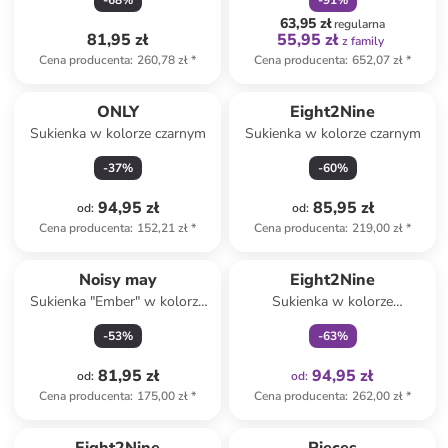
-
68
%
-
91
%
63,95 zł
regularna
81,95 zł
55,95 zł
z family
Cena producenta
:
260,78 zł
*
Cena producenta
:
652,07 zł
*
ONLY
Eight2Nine
Sukienka w kolorze czarnym
Sukienka w kolorze czarnym
-
37
%
-
60
%
94,95 zł
85,95 zł
od
:
od
:
Cena producenta
:
152,21 zł
*
Cena producenta
:
219,00 zł
*
Tylko z
family
Noisy may
Eight2Nine
Sukienka "Ember" w kolorze
Sukienka w kolorze
czarno-białym
niebieskoszarym
-
53
%
-
63
%
81,95 zł
94,95 zł
od
:
od
:
Cena producenta
:
175,00 zł
*
Cena producenta
:
262,00 zł
*
zniżka
family