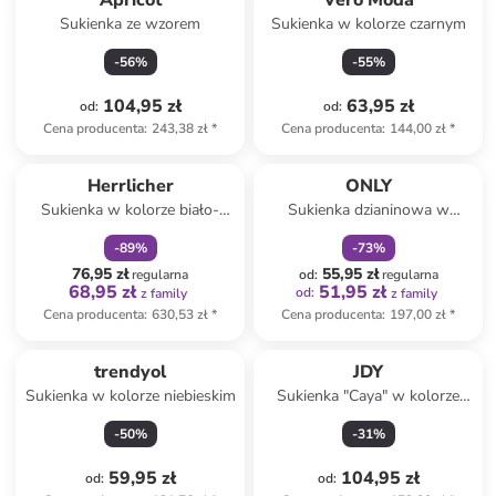
Apricot
Vero Moda
Sukienka ze wzorem
Sukienka w kolorze czarnym
-
56
%
-
55
%
104,95 zł
63,95 zł
od
:
od
:
Cena producenta
:
243,38 zł
*
Cena producenta
:
144,00 zł
*
zniżka
family
zniżka
family
Herrlicher
ONLY
Sukienka w kolorze biało-
Sukienka dzianinowa w
czerwono-antracytowym
kolorze brązowym
-
89
%
-
73
%
76,95 zł
55,95 zł
regularna
od
:
regularna
68,95 zł
51,95 zł
od
:
z family
z family
Cena producenta
:
630,53 zł
*
Cena producenta
:
197,00 zł
*
trendyol
JDY
Sukienka w kolorze niebieskim
Sukienka "Caya" w kolorze
różowym
-
50
%
-
31
%
59,95 zł
104,95 zł
od
:
od
: