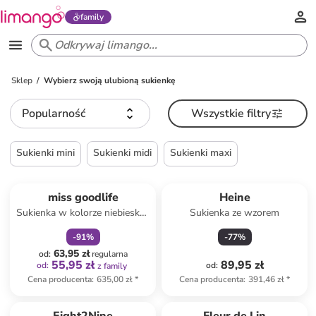
family
Sklep
Wybierz swoją ulubioną sukienkę
Popularność
Wszystkie filtry
Sukienki mini
Sukienki midi
Sukienki maxi
zniżka
family
miss goodlife
Heine
Sukienka w kolorze niebiesko-
Sukienka ze wzorem
zielonym
-
91
%
-
77
%
63,95 zł
od
:
regularna
55,95 zł
89,95 zł
od
:
od
:
z family
Cena producenta
:
635,00 zł
*
Cena producenta
:
391,46 zł
*