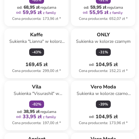
-
65
%
-
91
%
68,95 zł
59,95 zł
od
:
regularna
od
:
regularna
59,95 zł
55,95 zł
od
:
od
:
z family
z family
Cena producenta
:
173,96 zł
*
Cena producenta
:
652,07 zł
*
Kaffe
ONLY
Sukienka "Lianna" w kolorze
Sukienka w kolorze czarnym
granatowym
-
43
%
-
31
%
169,45 zł
104,95 zł
od
:
Cena producenta
:
299,00 zł
*
Cena producenta
:
152,21 zł
*
zniżka
family
Vila
Vero Moda
Sukienka "Visurashil" w
Sukienka w kolorze czarno-
kolorze czarnym
beżowym
-
82
%
-
39
%
38,95 zł
od
:
regularna
33,95 zł
104,95 zł
od
:
od
:
z family
Cena producenta
:
197,00 zł
*
Cena producenta
:
173,96 zł
*