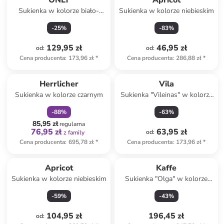
ONLY
Apricot
Sukienka w kolorze biało-
Sukienka w kolorze niebieskim
niebieskim
-
25
%
-
83
%
129,95 zł
46,95 zł
od
:
od
:
Cena producenta
:
173,96 zł
*
Cena producenta
:
286,88 zł
*
zniżka
family
Herrlicher
Vila
Sukienka w kolorze czarnym
Sukienka "Vileinas" w kolorze
czarnym
-
88
%
-
63
%
85,95 zł
regularna
76,95 zł
63,95 zł
od
:
z family
Cena producenta
:
695,78 zł
*
Cena producenta
:
173,96 zł
*
Apricot
Kaffe
Sukienka w kolorze niebieskim
Sukienka "Olga" w kolorze
czarno-szarym
-
59
%
-
43
%
104,95 zł
196,45 zł
od
: