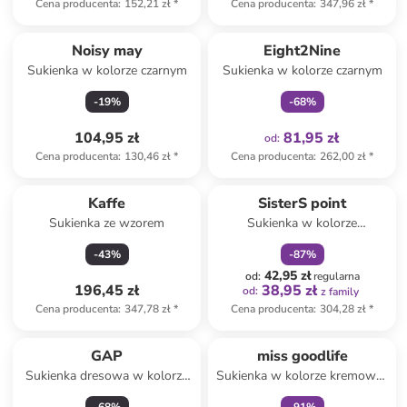
Cena producenta
:
152,21 zł
*
Cena producenta
:
347,96 zł
*
Tylko z
family
Noisy may
Eight2Nine
Sukienka w kolorze czarnym
Sukienka w kolorze czarnym
-
19
%
-
68
%
104,95 zł
81,95 zł
od
:
Cena producenta
:
130,46 zł
*
Cena producenta
:
262,00 zł
*
zniżka
family
Kaffe
SisterS point
Sukienka ze wzorem
Sukienka w kolorze
granatowym
-
43
%
-
87
%
42,95 zł
od
:
regularna
196,45 zł
38,95 zł
od
:
z family
Cena producenta
:
347,78 zł
*
Cena producenta
:
304,28 zł
*
zniżka
family
GAP
miss goodlife
Sukienka dresowa w kolorze
Sukienka w kolorze kremowo-
granatowym
fioletowym