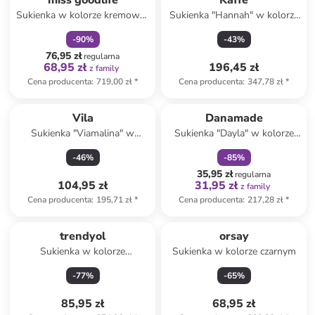
miss goodlife
Kaffe
Sukienka w kolorze kremowo-
Sukienka "Hannah" w kolorze
jasnoróżowo-turkusowym
czarno-białym
-
90
%
-
43
%
76,95 zł
regularna
68,95 zł
196,45 zł
z family
Cena producenta
:
719,00 zł
*
Cena producenta
:
347,78 zł
*
zniżka
family
Vila
Danamade
Sukienka "Viamalina" w
Sukienka "Dayla" w kolorze
kolorze turkusowym
czarnym
-
46
%
-
85
%
35,95 zł
regularna
104,95 zł
31,95 zł
z family
Cena producenta
:
195,71 zł
*
Cena producenta
:
217,28 zł
*
trendyol
orsay
Sukienka w kolorze
Sukienka w kolorze czarnym
czerwonym
-
77
%
-
65
%
85,95 zł
68,95 zł