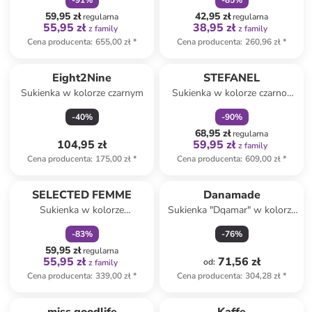
-
91
%
-
85
%
59,95 zł
42,95 zł
regularna
regularna
55,95 zł
38,95 zł
z family
z family
Cena producenta
:
655,00 zł
*
Cena producenta
:
260,96 zł
*
zniżka
family
Eight2Nine
STEFANEL
Sukienka w kolorze czarnym
Sukienka w kolorze czarno-
białym
-
40
%
-
90
%
68,95 zł
regularna
104,95 zł
59,95 zł
z family
Cena producenta
:
175,00 zł
*
Cena producenta
:
609,00 zł
*
zniżka
family
SELECTED FEMME
Danamade
Sukienka w kolorze
Sukienka "Dqamar" w kolorze
pomarańczowym
beżowym
-
83
%
-
76
%
59,95 zł
regularna
55,95 zł
71,56 zł
od
:
z family
Cena producenta
:
339,00 zł
*
Cena producenta
:
304,28 zł
*
zniżka
family