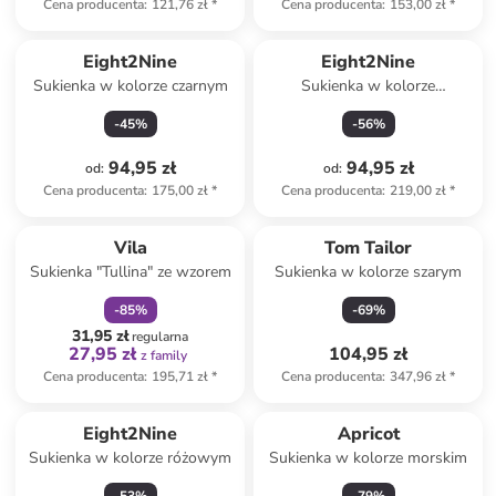
Cena producenta
:
121,76 zł
*
Cena producenta
:
153,00 zł
*
Eight2Nine
Eight2Nine
Sukienka w kolorze czarnym
Sukienka w kolorze
jagodowym
-
45
%
-
56
%
94,95 zł
94,95 zł
od
:
od
:
Cena producenta
:
175,00 zł
*
Cena producenta
:
219,00 zł
*
zniżka
family
Vila
Tom Tailor
Sukienka "Tullina" ze wzorem
Sukienka w kolorze szarym
-
85
%
-
69
%
31,95 zł
regularna
27,95 zł
104,95 zł
z family
Cena producenta
:
195,71 zł
*
Cena producenta
:
347,96 zł
*
Eight2Nine
Apricot
Sukienka w kolorze różowym
Sukienka w kolorze morskim