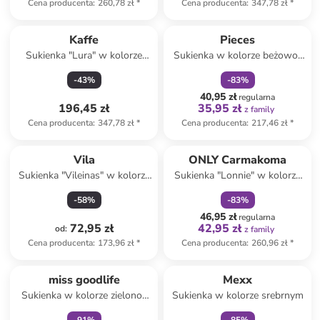
Cena producenta
:
260,78 zł
*
Cena producenta
:
347,78 zł
*
zniżka
family
Kaffe
Pieces
Sukienka "Lura" w kolorze
Sukienka w kolorze beżowo-
czarnym
czerwonym
-
43
%
-
83
%
40,95 zł
regularna
196,45 zł
35,95 zł
z family
Cena producenta
:
347,78 zł
*
Cena producenta
:
217,46 zł
*
zniżka
family
Vila
ONLY Carmakoma
Sukienka "Vileinas" w kolorze
Sukienka "Lonnie" w kolorze
bordowym
jasnozielono-białym
-
58
%
-
83
%
46,95 zł
regularna
72,95 zł
42,95 zł
od
:
z family
Cena producenta
:
173,96 zł
*
Cena producenta
:
260,96 zł
*
zniżka
family
zniżka
family
miss goodlife
Mexx
Sukienka w kolorze zielono-
Sukienka w kolorze srebrnym
pomarańczowym