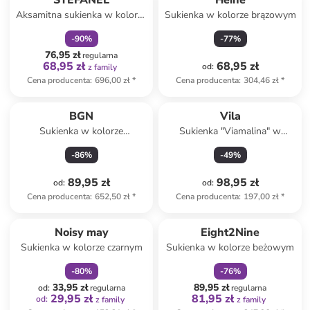
STEFANEL
Heine
Aksamitna sukienka w kolorze
Sukienka w kolorze brązowym
musztardowym
-
90
%
-
77
%
76,95 zł
regularna
68,95 zł
68,95 zł
od
:
z family
Cena producenta
:
696,00 zł
*
Cena producenta
:
304,46 zł
*
BGN
Vila
Sukienka w kolorze
Sukienka "Viamalina" w
antracytowym
kolorze żółtym
-
86
%
-
49
%
89,95 zł
98,95 zł
od
:
od
:
Cena producenta
:
652,50 zł
*
Cena producenta
:
197,00 zł
*
zniżka
family
zniżka
family
Noisy may
Eight2Nine
Sukienka w kolorze czarnym
Sukienka w kolorze beżowym
-
80
%
-
76
%
33,95 zł
89,95 zł
od
:
regularna
regularna
29,95 zł
81,95 zł
od
:
z family
z family