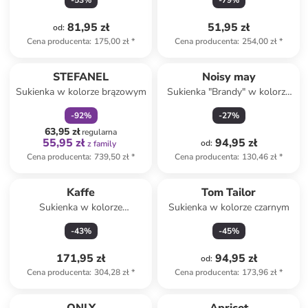
-
53
%
-
79
%
81,95 zł
51,95 zł
od
:
Cena producenta
:
175,00 zł
*
Cena producenta
:
254,00 zł
*
zniżka
family
STEFANEL
Noisy may
Sukienka w kolorze brązowym
Sukienka "Brandy" w kolorze
antracytowym
-
92
%
-
27
%
63,95 zł
regularna
55,95 zł
94,95 zł
od
:
z family
Cena producenta
:
739,50 zł
*
Cena producenta
:
130,46 zł
*
Kaffe
Tom Tailor
Sukienka w kolorze
Sukienka w kolorze czarnym
czerwonym
-
43
%
-
45
%
171,95 zł
94,95 zł
od
:
Cena producenta
:
304,28 zł
*
Cena producenta
:
173,96 zł
*