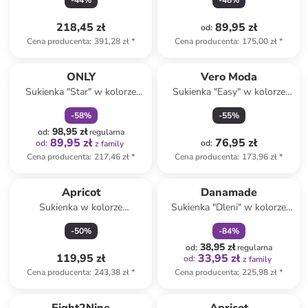
-
44
%
-
48
%
218,45 zł
89,95 zł
od
:
Cena producenta
:
391,28 zł
*
Cena producenta
:
175,00 zł
*
zniżka
family
ONLY
Vero Moda
Sukienka "Star" w kolorze
Sukienka "Easy" w kolorze
jasnoróżowym
czarnym
-
58
%
-
55
%
98,95 zł
od
:
regularna
89,95 zł
76,95 zł
od
:
od
:
z family
Cena producenta
:
217,46 zł
*
Cena producenta
:
173,96 zł
*
zniżka
family
Apricot
Danamade
Sukienka w kolorze
Sukienka "Dleni" w kolorze
kremowym
jasnobrązowym
-
50
%
-
84
%
38,95 zł
od
:
regularna
119,95 zł
33,95 zł
od
:
z family
Cena producenta
:
243,38 zł
*
Cena producenta
:
225,98 zł
*
zniżka
family