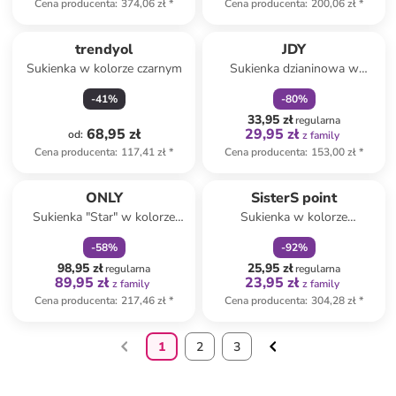
Cena producenta
:
374,06 zł
*
Cena producenta
:
200,06 zł
*
zniżka
family
trendyol
JDY
Sukienka w kolorze czarnym
Sukienka dzianinowa w
kolorze antracytowym
-
41
%
-
80
%
33,95 zł
regularna
68,95 zł
29,95 zł
od
:
z family
Cena producenta
:
117,41 zł
*
Cena producenta
:
153,00 zł
*
zniżka
family
zniżka
family
ONLY
SisterS point
Sukienka "Star" w kolorze
Sukienka w kolorze
czarnym
kremowym ze wzorem
-
58
%
-
92
%
98,95 zł
25,95 zł
regularna
regularna
89,95 zł
23,95 zł
z family
z family
Cena producenta
:
217,46 zł
*
Cena producenta
:
304,28 zł
*
1
2
3