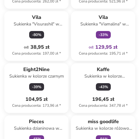
Cena producenta
:
262,00 zł
*
Cena producenta
:
521,96 zł
*
Tylko z
family
Vila
Vila
Sukienka "Visurashil" w
Sukienka "Viamalina" w
kolorze bordowym
kolorze błękitnym
-
80
%
-
33
%
38,95 zł
129,95 zł
od
:
od
:
Cena producenta
:
197,00 zł
*
Cena producenta
:
195,71 zł
*
Eight2Nine
Kaffe
Sukienka w kolorze czarnym
Sukienka w kolorze
granatowo-białym
-
39
%
-
43
%
104,95 zł
196,45 zł
Cena producenta
:
173,96 zł
*
Cena producenta
:
347,78 zł
*
zniżka
family
zniżka
family
Pieces
miss goodlife
Sukienka dzianinowa w
Sukienka w kolorze różowo-
kolorze brązowym
błękitnym