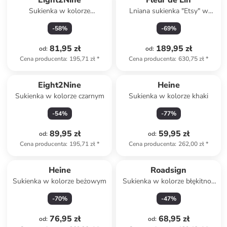
Eight2Nine
Fleur de Lin
Sukienka w kolorze
Lniana sukienka "Etsy" w
antracytowym
kolorze khaki
-
58
%
-
69
%
81,95 zł
189,95 zł
od
:
od
:
Cena producenta
:
195,71 zł
*
Cena producenta
:
630,75 zł
*
Eight2Nine
Heine
Sukienka w kolorze czarnym
Sukienka w kolorze khaki
-
54
%
-
77
%
89,95 zł
59,95 zł
od
:
od
:
Cena producenta
:
195,71 zł
*
Cena producenta
:
262,00 zł
*
Heine
Roadsign
Sukienka w kolorze beżowym
Sukienka w kolorze błękitno-
pomarańczowo-białym
-
70
%
-
47
%
76,95 zł
68,95 zł
od
:
od
: